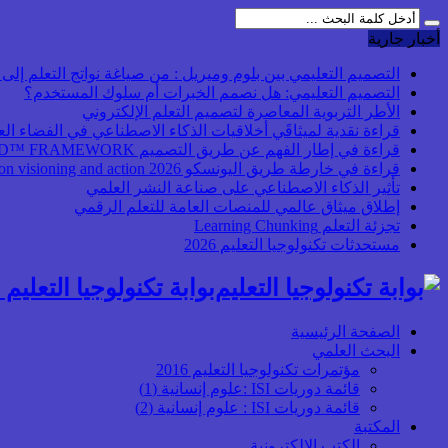
أخبار جارية
التصميم التعليمي بين بلوم وميريل : من صياغة نواتج التعلم إلى بن
التصميم التعليمي: هل نصمم الخبرات أم سلوك المستخدم؟
الأطر التربوية المعاصرة لتصميم التعلم الإلكتروني
قراءة نقدية لميثاقَي أخلاقيات الذكاء الاصطناعي في الفضاء ال
قراءة في إطار الفهم عن طريق التصميم UbD™ FRAMEWORK
قراءة في خارطة طريق اليونسكو 2026 Transforming higher education: global collaboration on visioning and action
تأثير الذكاء الاصطناعي على صناعة النشر العلمي
إطلاق ميثاق عالمي للمنصات العامة للتعلم الرقمي
تجزئة التعلم Learning Chunking
مستحدثات تكنولوجيا التعليم 2026
بوابة تكنولوجيا التعليم أ
الصفحة الرئيسية
البحث العلمي
مؤتمرات تكنولوجيا التعليم 2016
قائمة دوريات ISI :علوم إنسانية (1)
قائمة دوريات ISI : علوم إنسانية (2)
المكتبة
الكتب الإلكترونية