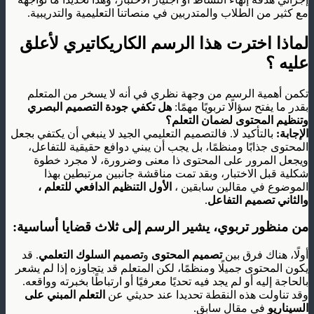
مع كثير من الطلاب والمتدربين في منصاتنا التعليمية والتدريبية.
لماذا اخترت هذا الرسم الكاريكاتيري لأعلق
عليه ؟
تكمن أهمية الرسم من وجهة نظري في أنه لا يسخر من المتعلم
بقدر ما يفتح سؤالًا تربويًا مهمًا:
هل تكفي جودة التصميم البصري
وتنظيم المحتوى لضمان التعلم؟
الإجابة:
بالتأكيد لا. فالتصميم التعليمي الجيد لا ينبغي أن يكتفي بجعل
المحتوى جذابًا ومنظمًا، بل يجب أن يبني دوافع حقيقية للتفاعل،
ويجعل المرور على المحتوى ذا معنى وضرورة، لا مجرد خطوة
شكلية قبل الاختبار، وبقد تمت مناقشة جانبين مرتبطين بهذا
الموضوع في مقالين سابقين ،
الأول التنظيم الدافعي للتعلم ،
والثاني تصميم التفاعل
.
من منظور تربوي، يشير الرسم إلى ثلاث قضايا أساسية:
أولًا، هناك فرق بين
تصميم المحتوى
و
تصميم السلوك التعلمي
. قد
يكون المحتوى جميلًا ومنظمًا، لكن المتعلم قد يتجاوزه إذا لم يشعر
بالحاجة إليه أو لم يجد فيه تحديًا معرفيًا أو ارتباطًا بخبرته وواقعه.
وقد تناولت هذه النقطة تحديدا عند حديثي عن
التعلم المبني على
السيناريو
في مقال سابق.