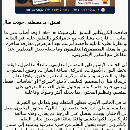
تعليق : د. مصطفى جودت صال
صادفت الكاريكاتير السابق على شبكة Linked in وقد أصاب مني ما
أصاب …. فأردت مشاركته مع حضراتكم والتعليق عليه. في البداية
لو نظرنا نظرة تأملية فاحصة للرسم نجد أنه يعرض مفارقة ساخرة
بين
ما يفعله المصممون التعليميون
وما يفعله بعض المتعلمين عند
التفاعل مع المقرر الإلكتروني.
في الجانب الأيسر يظهر المصمم التعليمي منشغلًا بتفاصيل دقيقة:
الخط، اللون، الأيقونات، الحركة، صياغة العبارات، وضوح المحتوى،
الجاذبية البصرية، ومراعاة مركزية المتعلم وتحقيق نواتج التعلم.
الرسالة هنا أن المصمم التعليمي لا ينتج “شرائح” أو “شاشات” فقط،
بل يبني خبرة تعلم كاملة، ويحاول تقليل العبء المعرفي على
المتعلم، وتنظيم المحتوى بما يجعله أكثر وضوحًا وفاعلية.
أما في الجانب الأيمن، فيظهر المتعلم وهو يتعامل مع التجربة
التعليمية بمنطق السرعة: يضغط زر “التالي”، يتجاوز المحتوى، يصل
إلى الاختبار، يجيب، يحصل على الدرجة، ثم يغادر. وهذه مبالغة
كاريكاتيرية لكنها تكشف واقعًا شائعًا في بعض بيئات التعلم
الإلكتروني، حيث يتحول التعلم من خبرة معرفية وتأملية إلى مسار
إجرائي هدفه إنهاء النشاط أو اجتياز الاختبار، وهذا تحديدا ما نواجهه