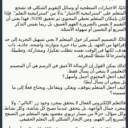
ثانيًا، الاختبارات السطحية أو وسائل التقويم الشكلي قد تشجع
المتعلم على “استراتيجية الاجتياز” بدلًا من “استراتيجية التعلم”. فإذا
كان بإمكان المتعلم تخطي المحتوى ثم تحقيق 100%، فهذا يعني أن
التقييم لا يقيس بالضرورة الفهم العميق، بل ربما يقيس التذكر
السريع أو التخمين أو سهولة الأسئلة.
ثالثًا، التصميم المتمركز حول المتعلم لا يعني تسهيل التجربة إلى حد
إفراغها من الجهد، بل يعني بناء خبرة متوازنة: واضحة، جاذبة، ذات
هدف، لكنها في الوقت نفسه تتطلب تفكيرًا، ومشاركة، وتطبيقًا،
واسترجاعًا نشطًا للمعرفة.
لذلك يمكن القول إن الرسالة الأعمق في الرسم هي أن المصمم
التعليمي لا ينبغي أن يسأل فقط:
كيف أجعل المحتوى أجمل وأسهل؟
بل ينبغي أن يسأل أيضًا:
كيف أجعل المتعلم يتوقف، ويفكر، ويتفاعل، ويحتاج فعلًا إلى ما
صممته؟
فالتعلم الإلكتروني الفعال لا يتحقق بمجرد وجود زر “التالي”، ولا
بمجرد جمال الواجهة، بل يتحقق عندما تصبح كل شاشة، وكل نشاط،
وكل سؤال، جزءًا من مسار تربوي مقصود يقود المتعلم من التصفح
السريع إلى الفهم، ومن الإنجاز الشكلي إلى التعلم الحقيقي.