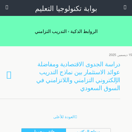
بوابة تكنولوجيا التعليم
الروابط الذكية › التدريب التزامني
15 ديسمبر, 2025
دراسة الجدوى الاقتصادية ومفاضلة
عوائد الاستثمار بين نماذج التدريب
الإلكتروني التزامني واللاتزامني في
السوق السعودي
العودة للأعلى
سطح المكتب
هاتف محمول