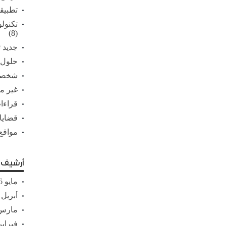
تطبيق
تكنولو
(8)
جديد ت
حلول
شخصي
غير 
قراءات
قضايا
مواقع
أرشيف ا
مايو 2026
أبريل 2026
مارس 26
فبراير 26