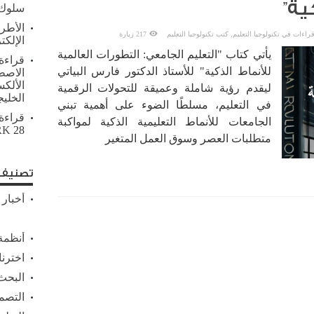
ية”
سلوك 
الأطر 
راءات في تكنولوجيا التعليم
,
كتب تكنولوجيا التعليم
217 زيارة
الإلكت
يأتي كتاب "التعليم الجامعي: التطورات العالمية
قراءة 
للأنماط الذكية" للأستاذ الدكتور فارس البياتي
الاصط
الألك
ليقدم رؤية شاملة وعميقة للتحولات الرقمية
الخلي
في التعليم، مسلطًا الضوء على أهمية تبني
قراءة
الجامعات للأنماط التعليمية الذكية لمواكبة
28 أبريل, 2026
RK
متطلبات العصر وسوق العمل المتغير
تصنيف 
أخبار 
أنظمة 
اخترنا
البحث 
التصم