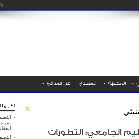
را
ي
المكتبة
المنتدى
عن الموقع
آخر ما 
تنبئي
التصمي
صياغة 
الفعّال
ليم الجامعي: التطورات
التصم