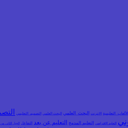
التصم
البحث_العلمي
لألعاب_التعليمية
الإنترنت
البحث العلمي
التصميم_التعليمي
وني
التعليم عن بعد
التعليم المدمج
التفاعل
التعليم الافتراضي
الجيل الثاني من