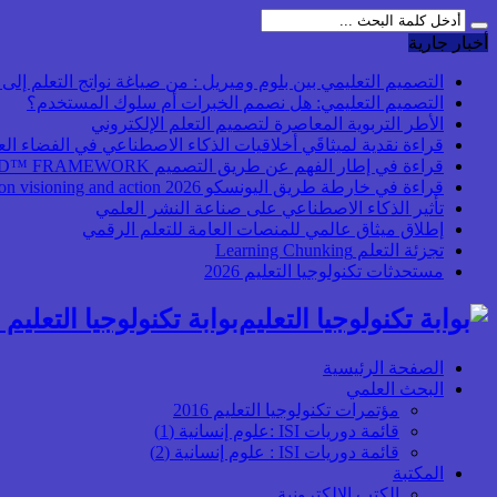
أخبار جارية
التصميم التعليمي بين بلوم وميريل : من صياغة نواتج التعلم إلى بن
التصميم التعليمي: هل نصمم الخبرات أم سلوك المستخدم؟
الأطر التربوية المعاصرة لتصميم التعلم الإلكتروني
قراءة نقدية لميثاقَي أخلاقيات الذكاء الاصطناعي في الفضاء ال
قراءة في إطار الفهم عن طريق التصميم UbD™ FRAMEWORK
قراءة في خارطة طريق اليونسكو 2026 Transforming higher education: global collaboration on visioning and action
تأثير الذكاء الاصطناعي على صناعة النشر العلمي
إطلاق ميثاق عالمي للمنصات العامة للتعلم الرقمي
تجزئة التعلم Learning Chunking
مستحدثات تكنولوجيا التعليم 2026
بوابة تكنولوجيا التعليم أ
الصفحة الرئيسية
البحث العلمي
مؤتمرات تكنولوجيا التعليم 2016
قائمة دوريات ISI :علوم إنسانية (1)
قائمة دوريات ISI : علوم إنسانية (2)
المكتبة
الكتب الإلكترونية