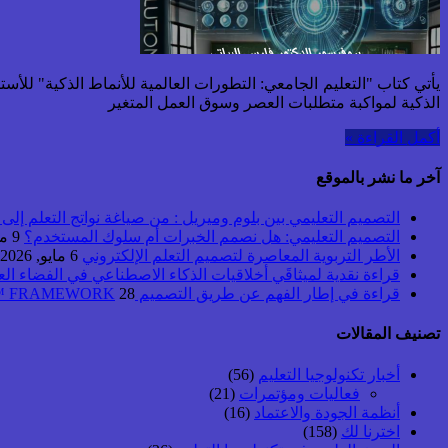
يأتي كتاب "التعليم الجامعي: التطورات العالمية للأنماط الذكية" للأس
الذكية لمواكبة متطلبات العصر وسوق العمل المتغير
أكمل القراءة »
آخر ما نشر بالموقع
التصميم التعليمي بين بلوم وميريل : من صياغة نواتج التعلم إلى بن
التصميم التعليمي: هل نصمم الخبرات أم سلوك المستخدم؟
9 مايو, 2026
الأطر التربوية المعاصرة لتصميم التعلم الإلكتروني
6 مايو, 2026
قراءة نقدية لميثاقَي أخلاقيات الذكاء الاصطناعي في الفضاء ال
قراءة في إطار الفهم عن طريق التصميم UbD™ FRAMEWORK
28 أبريل, 2026
تصنيف المقالات
أخبار تكنولوجيا التعليم
(56)
فعاليات ومؤتمرات
(21)
أنظمة الجودة والاعتماد
(16)
اخترنا لك
(158)