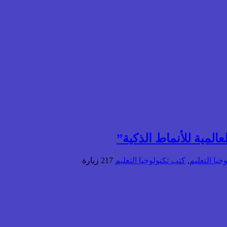
المية للأنماط الذكية”
يا التعليم
,
كتب تكنولوجيا التعليم
217 زيارة