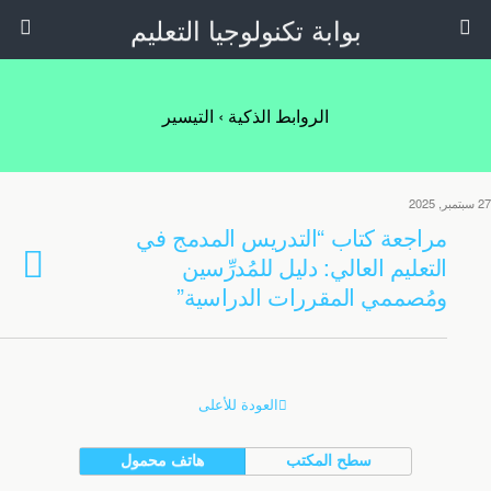
بوابة تكنولوجيا التعليم
الروابط الذكية › التيسير
27 سبتمبر, 2025
مراجعة كتاب “التدريس المدمج في
التعليم العالي: دليل للمُدرِّسين
ومُصممي المقررات الدراسية”
العودة للأعلى
سطح المكتب
هاتف محمول