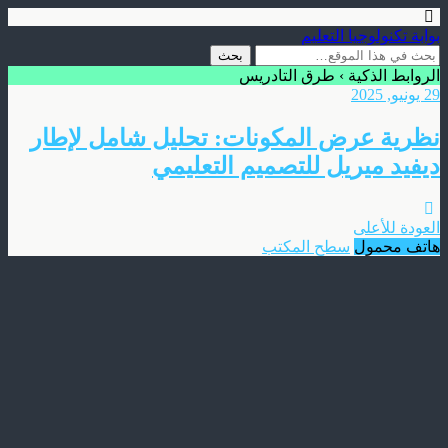
بوابة تكنولوجيا التعليم
الروابط الذكية › طرق التادريس
29 يونيو, 2025
نظرية عرض المكونات: تحليل شامل لإطار
ديفيد ميريل للتصميم التعليمي
العودة للأعلى
هاتف محمول
سطح المكتب