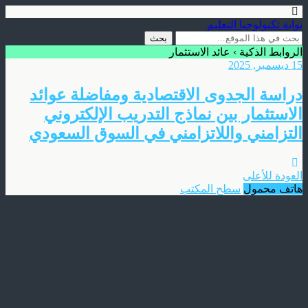
بوابة تكنولوجيا التعليم
الروابط الذكية › عائد الاستثمار
15 ديسمبر, 2025
دراسة الجدوى الاقتصادية ومفاضلة عوائد
الاستثمار بين نماذج التدريب الإلكتروني
التزامني واللاتزامني في السوق السعودي
العودة للأعلى
هاتف محمول
سطح المكتب