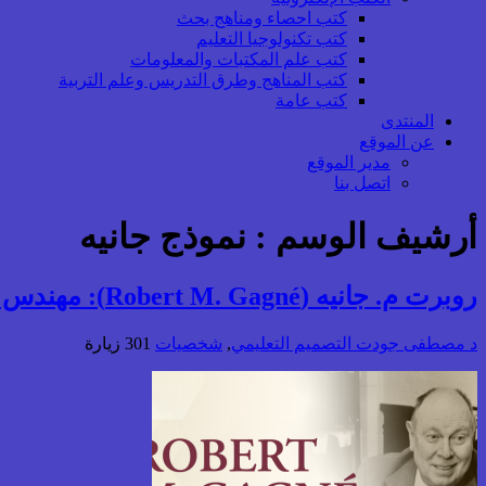
كتب احصاء ومناهج بحث
كتب تكنولوجيا التعليم
كتب علم المكتبات والمعلومات
كتب المناهج وطرق التدريس وعلم التربية
كتب عامة
المنتدى
عن الموقع
مدير الموقع
اتصل بنا
أرشيف الوسم :
نموذج جانيه
روبرت م. جانيه (Robert M. Gagné): مهندس نظرية التعليم المنظم وأحد مؤسسي تكنولوجيا التعليم الحديثة
د مصطفى جودت
التصميم التعليمي
,
شخصيات
301 زيارة