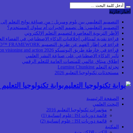
أخبار جارية
التصميم التعليمي بين بلوم وميريل : من صياغة نواتج التعلم إلى بن
التصميم التعليمي: هل نصمم الخبرات أم سلوك المستخدم؟
الأطر التربوية المعاصرة لتصميم التعلم الإلكتروني
قراءة نقدية لميثاقَي أخلاقيات الذكاء الاصطناعي في الفضاء ال
قراءة في إطار الفهم عن طريق التصميم UbD™ FRAMEWORK
قراءة في خارطة طريق اليونسكو 2026 Transforming higher education: global collaboration on visioning and action
تأثير الذكاء الاصطناعي على صناعة النشر العلمي
إطلاق ميثاق عالمي للمنصات العامة للتعلم الرقمي
تجزئة التعلم Learning Chunking
مستحدثات تكنولوجيا التعليم 2026
بوابة تكنولوجيا التعليم أ
الصفحة الرئيسية
البحث العلمي
مؤتمرات تكنولوجيا التعليم 2016
قائمة دوريات ISI :علوم إنسانية (1)
قائمة دوريات ISI : علوم إنسانية (2)
المكتبة
الكتب الإلكترونية