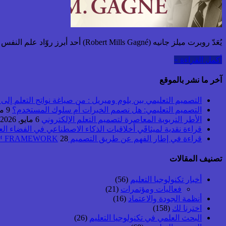
يُعَدّ روبرت ميلز جانيه (Robert Mills Gagné) أحد أبرز روّاد علم النفس التربوي وتكنولوجيا التعليم في القرن العشرين. وُلد عام 1916 في ولاية ماساتشوستس بالولايات المتحدة الأمريكية، وتوفي عام 2002،
أكمل القراءة »
آخر ما نشر بالموقع
التصميم التعليمي بين بلوم وميريل : من صياغة نواتج التعلم إلى بن
التصميم التعليمي: هل نصمم الخبرات أم سلوك المستخدم؟
9 مايو, 2026
الأطر التربوية المعاصرة لتصميم التعلم الإلكتروني
6 مايو, 2026
قراءة نقدية لميثاقَي أخلاقيات الذكاء الاصطناعي في الفضاء ال
قراءة في إطار الفهم عن طريق التصميم UbD™ FRAMEWORK
28 أبريل, 2026
تصنيف المقالات
أخبار تكنولوجيا التعليم
(56)
فعاليات ومؤتمرات
(21)
أنظمة الجودة والاعتماد
(16)
اخترنا لك
(158)
البحث العلمي في تكنولوجيا التعليم
(26)