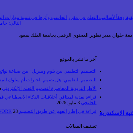
فية وفقاً لأساليب التعلم في مقرر الحاسب وأثرها في تنمية مهارات البر
التالي:
جامعة
جامعة حلوان مدير تطوير المحتوى الرقمي بجامعة الملك سعود
آخر ما نشر بالموقع
التصميم التعليمي بين بلوم وميريل : من صياغة نواتج ا
التصميم التعليمي: هل نصمم الخبرات أم سلوك الم
الأطر التربوية المعاصرة لتصميم التعلم الإلكتروني
6 ماي
قراءة نقدية لميثاقَي أخلاقيات الذكاء الاصطناعي ف
الخليجي
3 مايو, 2026
قراءة في إطار الفهم عن طريق التصميم UbD™ FRAMEWORK
28 أبريل, 2026
بة الإسكندرية
تصنيف المقالات