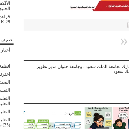
الألك
الخلي
قراءة
28 أبريل, 2026
RK
تصنيف ا
أخبار 
أنظمة 
شارك بجامعة الملك سعود ، وجامعة حلوان مدير تطوير
لك سعود
اخترنا
البحث 
التصم
التعلم
التعلي
التعلي
التعلي
s
(35)