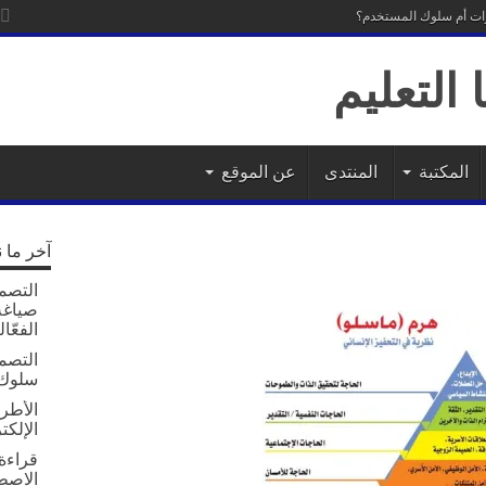
رات أم سلوك المستخدم؟
المكتبة
المنتدى
عن الموقع
آخر ما 
التصمي
صياغة 
الفعّال
التصم
سلوك 
الأطر 
الإلكت
قراءة 
الاصط