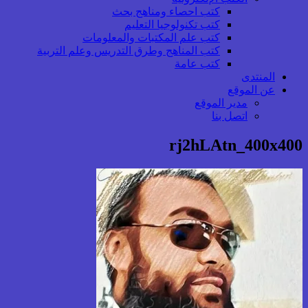
كتب احصاء ومناهج بحث
كتب تكنولوجيا التعليم
كتب علم المكتبات والمعلومات
كتب المناهج وطرق التدريس وعلم التربية
كتب عامة
المنتدى
عن الموقع
مدير الموقع
اتصل بنا
rj2hLAtn_400x400