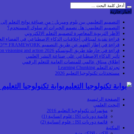
أخبار جارية
التصميم التعليمي بين بلوم وميريل : من صياغة نواتج التعلم إلى بن
التصميم التعليمي: هل نصمم الخبرات أم سلوك المستخدم؟
الأطر التربوية المعاصرة لتصميم التعلم الإلكتروني
قراءة نقدية لميثاقَي أخلاقيات الذكاء الاصطناعي في الفضاء ال
قراءة في إطار الفهم عن طريق التصميم UbD™ FRAMEWORK
قراءة في خارطة طريق اليونسكو 2026 Transforming higher education: global collaboration on visioning and action
تأثير الذكاء الاصطناعي على صناعة النشر العلمي
إطلاق ميثاق عالمي للمنصات العامة للتعلم الرقمي
تجزئة التعلم Learning Chunking
مستحدثات تكنولوجيا التعليم 2026
بوابة تكنولوجيا التعليم أ
الصفحة الرئيسية
البحث العلمي
مؤتمرات تكنولوجيا التعليم 2016
قائمة دوريات ISI :علوم إنسانية (1)
قائمة دوريات ISI : علوم إنسانية (2)
المكتبة
الكتب الإلكترونية