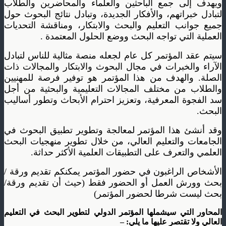
ويهدف إلى جمع الباحثين والعلماء والمحاضرين والطلاب
لتبادل خبراتهم، والأفكار الجديدة، وتبادل نتائج البحوث حول
جميع جوانب التعليم والبحث والابتكار، ومناقشة التحديات
العملية التي تواجه البحث ووضع الحلول المعتمدة .
سيتم عقد المؤتمر كل عام لجعله منصة مثالية للناس لتبادل
الآراء والخبرات في مجال البحوث والابتكار والمجالات ذات
الصلة. والهدف من هذا المؤتمر هو توفير فرصة للمهنيين
والطلاب من مختلف المجالات التعليمية والبحثية من أجل
سد الفجوة المعرفية، وتعزيز احترام الأبحاث وتطور أساليب
البحث.
وقد أنشئ هذا المؤتمر لمعالجة وتطوير تطبيق البحوث في
الجامعات والتعليم العالي، من خلال تطوير منهجيات البحث
العلمي والتعرف على التطبيقات العلمية الأكثر حداثة.
الأشخاص الراغبون في حضور المؤتمر يمكنكم تقديم ورقة /
بحث وورش العمل أو الحضور فقط (حيث أن تقديم ورقة/
بحث ليست شرطا لحضور المؤتمر)
المحاور التي سيشملها المؤتمر الدولي لتطوير البحث في التعليم
العالي ولا تقتصر عليها ما يلي: –