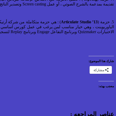
تقديمة بمدعمة بالشرح الصوتي ، أو عمل Screen casting وتصدير الناتج بصيغة فلاش .
5. حزمة (
Articulate Studio ’13
الاختبارات Quizmaker وبرنامج التفاعل Engage وبرنامج Replay لتسجيل الشاشة Screen casting والتقاط الفيديو Video Capture ، وتوجد حزمة أخرى مصغرة لا تحتوي على البرنامج الأخير .
شارك هذا الموضوع:
مشاركة
معجب بهذه:
عناصر المراجعه :