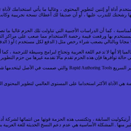
خدم أداة أو إثنين لتطوير المحتوى ، وغالبا ما يأتي استخدامك لأدا
ا رشحتك للتدرب عليها ، أو أن صديقا لك أعطاك نسخة تجريبية وكانت 
ناسبة ، كما أن الدراسات الأجنبية التي تناولت تلك الحزم غالبا ما تص
المستخدم بها ورفعت قيمة رخصة الاستخدام مما صعب على مراكز الت
مجانا وبالتالي يصعب شراء رخص مثل ( الدفع لكل مستخدم ) أو ( الدفع
ا إلا أنها لا تدعم اللغة العربية وتحتاج لبرامج وسيطة للترجمة ، كما
حالة توافرها فإن هذه الحزم تقدم مالا تقدمه غيرها من حزم التطوير .
الحزم المعروضة لاحقا جميعها تنتمي لما يسمى بحزم التأليف / التطوير 
زمة هي الأداة الأكثر استخداما على المستوى العالمي لتطوير المحتوى ال
رتيكوليت السابقة ، وتكتسب هذه الحزمة قوتها من انتمائها لشركة أدو
ثير منها . المشكلة الأساسية هي عدم دعم النسخ الحديثة للغة العربية