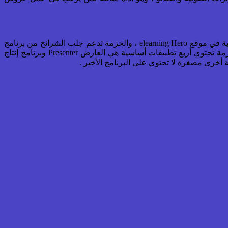
) : هي حزمة متكاملة من شركة أرتيكلوليت كذلك ، ويتم دعمها بمكتبة كبيرة من القوالب والملفات الرسومية في موقع elearning Hero ، والحزمة تدعم جلب الشرائح من برنامج
الباوربوينت ، وهي خيار مناسب لمن يرغب في عمل كورس اساسي يحتوي على عرض تقديمي وعدة عناصر تفاعلية تعمل من خلاله . الحزمة تحتوي أربع تطبيقات أساسية هي العارض Presenter وبرنامج إنتاج