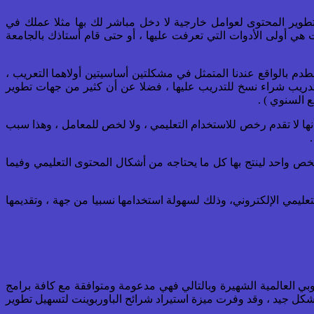
ة تطوير المحتوى لعوامل خارجية لا دخل مباشر لك بها مثلا عملك في
هي أولى الأدوات التي تعرفت عليها ، أو حتى قام أستاذك بالجامعة
طدم بالواقع عندنا المتمثل في مشكلتين أساسيتين أولاهما التعريب ،
دريب شراء نسخ للتدريب عليها ، فضلا عن أن كثير من جهات تطوير
 السنوي ) .
 أنها لا تقدم رخص للاستخدام التعليمي ، ولا لخص للمعامل ، وهذا سبب
السريع Rapid Authoring Tools والتي صممت في الأصل ليتخدمها شخص واحد لينتج بها كل ما يحتاجه من أشكال المحتوى التعليمي وفيما
تعليمي الإلكتروني، وذلك لسهولة استخدامها نسبيا من جهة ، وتقديمها
بي العالمية الشهيرة وبالتالي فهي مدعومة ومتوافقة مع كافة برامج
 بشكل جيد ، وقد وفرت ميزة استيراد شرائح الباوربوينت لتسهيل تطوير