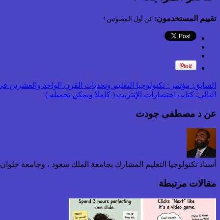
تقييم المستخدمون:
كن أول المصوتين !
السابق:
مؤتمر : تكنولوجيا التعليم وتحديات القرن الواحد والعشرين في الفترة من 25 
التالي:
كتاب اختصارات الإنترنت ( كاملا ويمكن تحميله )
عن د مصطفى جودت
أستاذ تكنولوجيا التعليم المشارك بجامعة الملك سعود ، وجامعة حلوا
مقالات مرتبطة