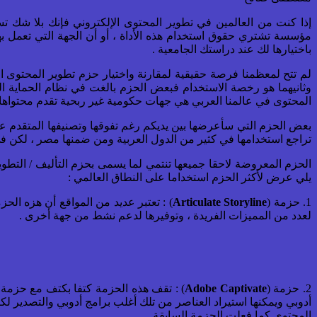
إذا كنت من العالمين في تطوير المحتوى الإلكتروني فإنك بلا شك تست
مؤسسة تشتري حقوق استخدام هذه الأداة ، أو أن الجهة التي تعمل به
باختيارها لك عند دراستك الجامعية .
لم تتح لمعظمنا فرصة حقيقية لمقارنة واختيار حزم تطوير المحتوى الم
وثانيهما هو رخصة الاستخدام فبعض الحزم بالغت في نظام الحماية 
المحتوى في عالمنا العربي هي جهات حكومية غير ربحية تقدم محتواها 
بعض الحزم التي سأعرضها بين يديكم رغم تفوقها وتصنيفها المتقدم عالمي
تراجع استخدامها في كثير من الدول العربية ومن ضمنها مصر ، لكن في 
يلي عرض لأكثر الحزم استخداما على النطاق العالمي :
1. حزمة (
Articulate Storyline
) : تعتبر عديد من المواقع أن هزه الح
لعدد من المميزات الفريدة ، وتوفيرها لدعم نشط من جهة أخرى .
2. حزمة (
Adobe Captivate
) : تقف هذه الحزمة كتفا بكتف مع حزمة أ
أدوبي ويمكنها استيراد العناصر من تلك أغلب برامج أدوبي والتصدير لك
المحتوى كما فعلت الحزمة السابقة .