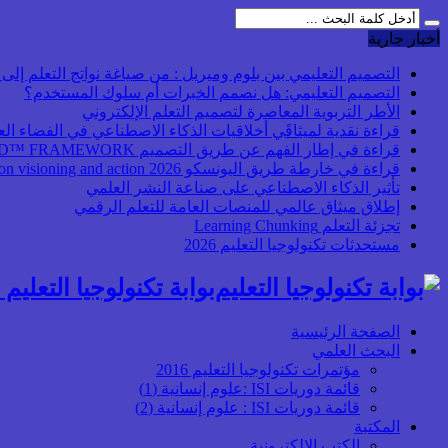
أخبار جارية
التصميم التعليمي بين بلوم وميريل : من صياغة نواتج التعلم إلى بن
التصميم التعليمي: هل نصمم الخبرات أم سلوك المستخدم؟
الأطر التربوية المعاصرة لتصميم التعلم الإلكتروني
قراءة نقدية لميثاقَي أخلاقيات الذكاء الاصطناعي في الفضاء ال
قراءة في إطار الفهم عن طريق التصميم UbD™ FRAMEWORK
قراءة في خارطة طريق اليونسكو 2026 Transforming higher education: global collaboration on visioning and action
تأثير الذكاء الاصطناعي على صناعة النشر العلمي
إطلاق ميثاق عالمي للمنصات العامة للتعلم الرقمي
تجزئة التعلم Learning Chunking
مستحدثات تكنولوجيا التعليم 2026
بوابة تكنولوجيا التعليم أ
الصفحة الرئيسية
البحث العلمي
مؤتمرات تكنولوجيا التعليم 2016
قائمة دوريات ISI :علوم إنسانية (1)
قائمة دوريات ISI : علوم إنسانية (2)
المكتبة
الكتب الإلكترونية