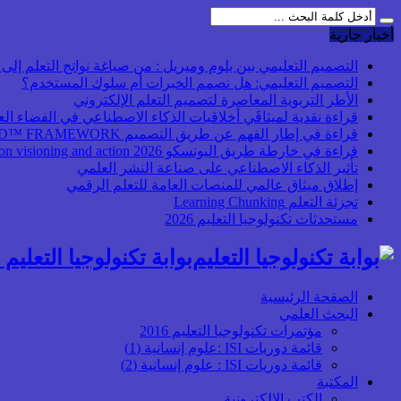
أخبار جارية
التصميم التعليمي بين بلوم وميريل : من صياغة نواتج التعلم إلى بن
التصميم التعليمي: هل نصمم الخبرات أم سلوك المستخدم؟
الأطر التربوية المعاصرة لتصميم التعلم الإلكتروني
قراءة نقدية لميثاقَي أخلاقيات الذكاء الاصطناعي في الفضاء ال
قراءة في إطار الفهم عن طريق التصميم UbD™ FRAMEWORK
قراءة في خارطة طريق اليونسكو 2026 Transforming higher education: global collaboration on visioning and action
تأثير الذكاء الاصطناعي على صناعة النشر العلمي
إطلاق ميثاق عالمي للمنصات العامة للتعلم الرقمي
تجزئة التعلم Learning Chunking
مستحدثات تكنولوجيا التعليم 2026
بوابة تكنولوجيا التعليم أ
الصفحة الرئيسية
البحث العلمي
مؤتمرات تكنولوجيا التعليم 2016
قائمة دوريات ISI :علوم إنسانية (1)
قائمة دوريات ISI : علوم إنسانية (2)
المكتبة
الكتب الإلكترونية