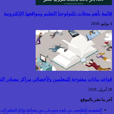
قائمة بأهم مجلات تكنولوجيا التعليم ومواقعها الإلكترونية
4 يوليو, 2018
قواعد بيانات مفتوحة للمعلمين ولأخصائي مراكز مصادر التعلم و
28 أبريل, 2018
آخر ما نشر بالموقع
التصميم التعليمي بين بلوم وميريل : من صياغة نواتج التعلم إلى بن