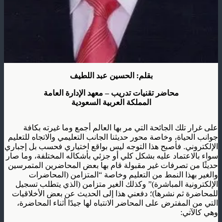
بقلم: الحسين عبد اللطيف
محاضر تقنيات تدريب – معهد الإدارة العامة
المملكة العربية السعودية
على غرار تلك الجائحة التي مر بها العالم أجمع وما غيرته بكافة
جوانب الحياة، وخاصة محور حديثنا الجانب التعليمي والاتجاه للتعليم
الإلكتروني. فأصبح هذا التوجه ليس بواقع اختياري فحسب بل إجباري
سواء بالاعتماد عليه بشكل كلي أو جزئي بأشكاله المختلفة، وما صار
حديثًا من تصرفات غير مقبولة قام بها بعض المحاضرين المتمرسين
والغير بهذا النمط من التعليم وخاصة “المتزامن (المحاضرات
الإلكترونية المباشرة)” وكذلك الغير متزامن (الذي يتطلب تسجيل
للمحاضرة ثم نشرها)؛ دفعني هذا إلى الحديث عن بعض الأخلاقيات
التي من المفترض على المحاضر الانتباه لها جيدًا أثناء المحاضرة،
وهي كالآتي: