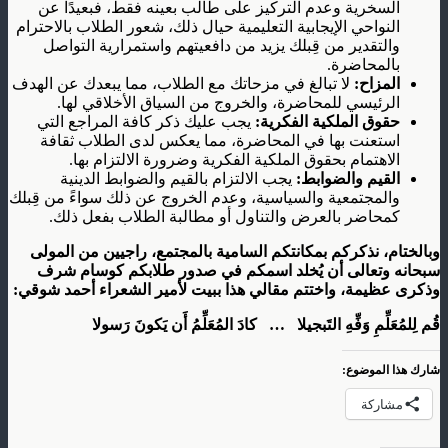
السخرية وعدم التركيز على طالب بعينه فقط، فبعيدًا عن
النواحي الإيجابية التعليمية حيال ذلك، شعور الطلاب بالاحترام
والتقدير من قِبلك يزيد من دافعيتهم واستمرارية التواصل
بالمحاضرة.
المزاح:
لا تبالغ في مزحاتك مع الطلاب، مما يبعدك عن الهدف
الرئيسي للمحاضرة، والخروج من السياق الأخلاقي لها.
حقوق الملكية الفكرية
:
يجب عليك ذكر كافة المراجع التي
استعنت بها في المحاضرة، مما يعكس لدى الطلاب ثقافة
الاهتمام بحقوق الملكية الفكرية وضرورة الالتزام بها.
القيم والضوابط:
يجب الالتزام بالقيم والضوابط الدينية
والمجتمعية والسياسية، وعدم الخروج عن ذلك سواءً من قِبلك
كمحاضر بالعرض والتناول أو مطالبة الطلاب بفعل ذلك.
وبالختام، نذكركم بمكانتكم السامية بالمجتمع، راجيين من المولى
سبحانه وتعالى أن يُخلد اسمكم في صدور طلابكم كوسام شرف
وذكرى عظيمة، واختتم مقالي هذا ببيت لأمير الشعراء أحمد شوقي:
قُم لِلمُعَلِّمِ وَفِّهِ التَبجيلا … كادَ المُعَلِّمُ أَن يَكونَ رَسولا
شارك هذا الموضوع:
مشاركة