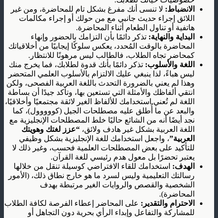
الانضباط:
لا تنسى أنك مفرغ بشكل تام للمحاضرة، ومن غير
اللائق إجراء حديث جانبي مع من حولك أو إجراء مكالمات
هاتفية أو تناول الطعام أثناء المحاضرة.
البداية والنهاية:
تذكر دائمًا بأن التزامك بالحضور وإنهاء
المحاضرة بالوقت المُحدد، يعكس سلوكًا إيجابيًا من أخلاقياتك
كمحاضر تجاه الطلاب، فالطالب ليس مرهونًا للانتظار.
اللغة والأسلوب:
تذكر دائمًا بأنك قدوة لطلابك، فما يخرج منك
ليس هباءً، لذا ينبغي عليك الالتزام بالأسلوب العلمي المتحضر
وهذا لم يعني بالضرورة التحدث باللغة العربية الفصحى، ولكن
انتقي ألفاظك والأمثلة التي تستعين بها، وتأكد جيدًا أن بساطة
اللغة لم تُعني استخدامك للألفاظ الغير لائقة مجتمعيًا وأخلاقيًا،
والبعد عن ما أُطلق عليه مصطلحات الجيل (كووووول)، كما
نجد أيضًا أنه من الشائع حاليًا خلط المصطلحات الإنجليزية مع
اللغة العربية بشكل غير هادف ولائق،
“عزز لغتك وهويتك
العربية”
، واجعل استخدامك للغة الإنجليزية بشكل وظيفي
للتأكيد على بعض المصطلحات العلمية فحسب، وغير ذلك لا
يعتبر تحضرًا بل معول هدم رئيسي للغة القرآن.
الهدف:
استخدامك للقاء الافتراضي كوسيلة تنقل من خلالها
رسالتك التعليمية وليس لسرد ما هو خارج نطاق ذلك، (الأمور
الشخصية والقصص والروايات الغير مرتبطة بهدف
المحاضرة).
الاحترام والتقدير:
على المحاضر إعطاء الفرصة لكافة الطلاب
للمشاركة والتفاعل وإبداء الرأي بحرية دون التجاهل أو