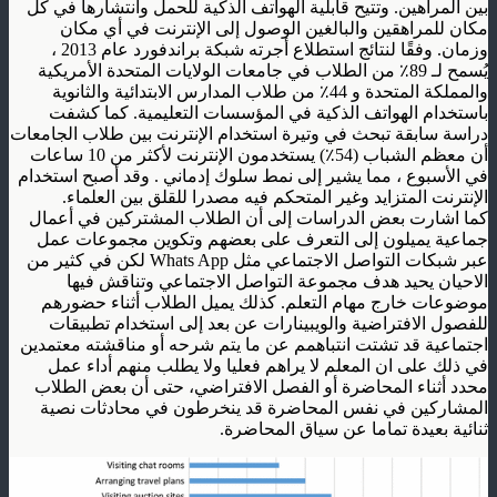
بين المراهين. وتتيح قابلية الهواتف الذكية للحمل وانتشارها في كل
مكان للمراهقين والبالغين الوصول إلى الإنترنت في أي مكان
وزمان. وفقًا لنتائج استطلاع أجرته شبكة براندفورد عام 2013 ،
يُسمح لـ 89٪ من الطلاب في جامعات الولايات المتحدة الأمريكية
والمملكة المتحدة و 44٪ من طلاب المدارس الابتدائية والثانوية
باستخدام الهواتف الذكية في المؤسسات التعليمية. كما كشفت
دراسة سابقة تبحث في وتيرة استخدام الإنترنت بين طلاب الجامعات
أن معظم الشباب (54٪) يستخدمون الإنترنت لأكثر من 10 ساعات
في الأسبوع ، مما يشير إلى نمط سلوك إدماني . وقد أصبح استخدام
الإنترنت المتزايد وغير المتحكم فيه مصدرا للقلق بين العلماء.
كما اشارت بعض الدراسات إلى أن الطلاب المشتركين في أعمال
جماعية يميلون إلى التعرف على بعضهم وتكوين مجموعات عمل
عبر شبكات التواصل الاجتماعي مثل Whats App لكن في كثير من
الاحيان يحيد هدف مجموعة التواصل الاجتماعي وتناقش فيها
موضوعات خارج مهام التعلم. كذلك يميل الطلاب أثناء حضورهم
للفصول الافتراضية والويبينارات عن بعد إلى استخدام تطبيقات
اجتماعية قد تشتت انتباهمم عن ما يتم شرحه أو مناقشته معتمدين
في ذلك على ان المعلم لا يراهم فعليا ولا يطلب منهم أداء عمل
محدد أثناء المحاضرة أو الفصل الافتراضي، حتى أن بعض الطلاب
المشاركين في نفس المحاضرة قد ينخرطون في محادثات نصية
ثنائية بعيدة تماما عن سياق المحاضرة.