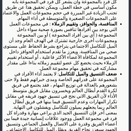
كل فرد بالمجموعة وأن يشعر كل فرد في المجموعة بأنه
مكون أساسي في خطة العمل، ويمكن تحقيق هذا عن طريق
تجنب الزيادة غير المبررة في حجم مجموعات العمل والاعتماد
على المجموعات الصغيرة والمتوسطة في أداء المهام.
المنافسة، والحوافز، وتقييم الزملاء
: في مجموعات العمل
التي يوجد بين أفرادها تنافس بصورة صحية سواء داخل
المجموعة ( أي بين أفراد المجموعة ) أو بين المجموعة
ومجموعات أخرى خارجية تشترك في الهدف العام وجد أن
الميل للتكاسل الاجتماعي يتراجع بشرط الحفاظ على مستوى
صحي من المنافسة. ويعزز ما تقدم استخدام الحوافز داخل
المجموعة لمكافأة الأعضاء الأكثر فاعلية ، أو استخدام تقييم
الزملاء بحيث يخضع كل عضو لتقييم زملائه بناءا على مقدار
مشاركته في تحقيق مهام مجموعة العمل.
ضعف التنسيق والميل للتكاسل
: لا يعتمد أداء الأفراد في
المجموعة على قدراتهم الخاصة ومدى خبراتهم فقط ولا حتى
بشعورهم بالعدالة في توزيع المهام ، فقد يجتمع في فريق
لكرة القدم أبطال العالم ويخسرون مقابل فريق متوسط
الأداء لأن الفريق الاني نجح في تنسيق جهود فريقه في مقابل
تكرار المهارات وعدم التنسيق فيما بينها في فريق أبطال
العالم ربما يجعلهم يميلون للتكاسل ويفشلون في النهاية.
بمعنى آخر فإن التنسيق الجيد الذي يراعي مهارة وقدراة كل
فرد في مجموعة العمل ووجود علاقات إنسانية جيدة فيما بين
أعضاء الفريق وقدرة على الاتصال والعمل الجماعي وتنسيق
الجهود سيعزز نجاح الفريق ويقلل الميل للتكاسل الاجتماعي.