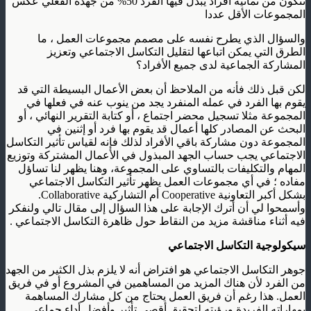
تتكون من ثمانية أفراد يبدل فيها الفرد 50% من جهده الفعلي عكس
المجموعات الأقل عددا
والسؤال الذي يطرح نفسه على مصمم مجموعات العمل ، ما
الطرق التي يمكن اتباعها لتقليل التكاسل الاجتماعي وتعزيز
المشاركة الجماعية لدى جميع الأفراد؟
لكن قبل ذلك فأنه من الملاحظ أن بعض الأعمال البسيطة التي قد
يقوم بها الفرد في عمله المنفرد يجد من ينوب عنه في فعلها في
المجموعة مثلا تسجيل محضر اجتماع ، أو كتابة التقرير النهائي ، أو
البحث عن المصادر كلها أعمال قد يقوم بها فرد أو إثنين في
المجموعة دون مشاركة باقي الأفراد لذلك فإنه لقياس تأثير التكاسل
الاجتماعي يجب حساب الجهد المبذول في الأعمال المشتركة وتوزيع
المهام والتكليفات بالتساوي على المجموعة، وهنا يظهر لنا تساؤل
مفاده ؛ في أي مجموعات العمل يظهر تأثير التكاسل الاجتماعي
بشكل أكبر التعاونية Cooperative أم التشاركية Collaborative.
وأسمحوا لي أن أترك الإجابة على هذا السؤال إلى مقال تالي ولنفكر
فيه أثناء مناقشة مزيد من النقاط حول ظاهرة التكاسل الاجتماعي .
سيكولوجية التكاسل الاجتماعي
جوهر التكاسل الاجتماعي هو افتراض أنه لا يلزم بذل الكثير من الجهد
من الفرد لأن هناك المزيد من المساهمين في المشروع أو في فريق
العمل. هذا رغم أن فريق العمل يحتاج من كل مشارك المساهمة
بمهاراته الفريدة ورؤيته لتحقيق أقصى تأثير وأفضل أداء جماعي.