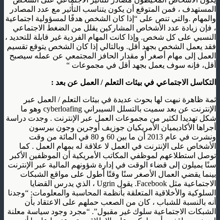
المستهدف ، فمن المتوقع أن يكون يتناسب التأثير مع عدد المصادر
والمهام .والتي تنص على “إذا كان الشخص هدفًا لمسؤولية اجتماعية
، فإن زيادة عدد الأشخاص المشاركين يقلل من الضغط الاجتماعي
النسبي على كل شخص. وإذا كانت المهام الفردية غير قابلة للتحديد ،
فقد يعمل الشخص بجهد أقل. وبالتالي إذا كان الشخص يتوقع تقسيم
العمل إلى مهام أصغر أو مقدار الحافز المجتمعي عن عمله سيصبح
أقل، فإنه سوف يعمل بجهد أقل في مجموعات “
التكاسل الاجتماعي في بيئات التعلم / العمل عن بعد :
ثمة ظاهرة نبهت لها بحوث عديدة في بيئات التعلم / العمل عبر
الإنترنت عن بعد سميت بالتسلل السيبراني cyberloafing وهو ما
شكل تهديدا لكثير من مجموعات العمل عبر الإنترنت . وجدت دراسة
أجراها الأكاديميان الأمريكيان جوزيف أوجرين وجون بيرسون
ونشرت في عام 2013 أن ما بين 60 و 80 في المائة من وقت
الأشخاص على الإنترنت في العمل لا علاقة له بمهام العمل . كما
توصل استطلاعهم لموظفي المكاتب الأمريكية أن الموظفين الأكبر
سنًا يميلون إلى قضاء الوقت في إدارة شؤونهم المالية عبر الإنترنت
بينما يقضي العمال الأصغر سنًا وقتًا أطول على مواقع الشبكات
الاجتماعية مثل Facebook. يقول Ugrin ، الذي يدرس القضايا
السلوكية والأخلاقية المتعلقة بأنظمة المحاسبة والمعلومات: “وجدنا
أنه بالنسبة للشباب ، كان من الصعب حملهم على الاعتقاد بأن
الشبكات الاجتماعية سلوك غير مقبول”. “مجرد وجود سياسة معلنة