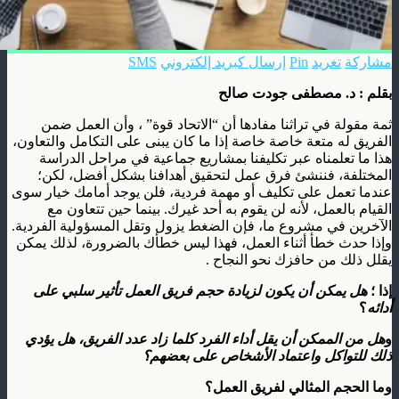
مشاركة
تغريد
Pin
إرسال كبريد إلكتروني
SMS
بقلم : د. مصطفى جودت صالح
ثمة مقولة في تراثنا مفادها أن “الاتحاد قوة” ، وأن العمل ضمن
الفريق له متعة خاصة خاصة إذا ما كان يبنى على التكامل والتعاون،
هذا ما تعلمناه عبر تكليفنا بمشاريع جماعية في مراحل الدراسة
المختلفة، فننشئ فرق عمل لتحقيق أهدافنا بشكل أفضل، لكن؛
عندما تعمل على تكليف أو مهمة فردية، فلن يوجد أمامك خيار سوى
القيام بالعمل، لأنه لن يقوم به أحد غيرك. بينما حين تتعاون مع
الآخرين في مشروع ما، فإن الضغط يزول وتقل المسؤولية الفردية.
وإذا حدث خطأ أثناء العمل، فهذا ليس خطأك بالضرورة، لذلك يمكن
يقلل ذلك من حافزك نحو النجاح .
إذا ؛
هل يمكن أن يكون لزيادة حجم فريق العمل تأثير سلبي على
أدائه
؟
و
هل من الممكن أن يقل أداء الفرد كلما زاد عدد الفريق، هل يؤدي
ذلك للتواكل واعتماد الأشخاص على بعضهم؟
وما الحجم المثالي لفريق العمل؟