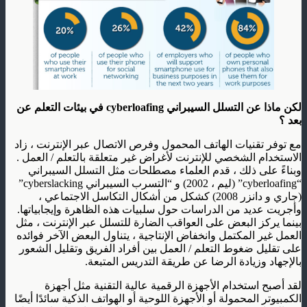
لكن ماذا عن التسلل السيبراني cyberloafing في بيئات التعلم عن
بعد ؟
مع توفر تقنيات الهاتف المحمول وفرص الاتصال عبر الإنترنت ، زاد
الاستخدام الشخصي للإنترنت لأغراض غير متعلقة بالتعلم / العمل .
وبناءً على ذلك ، قدم العلماء مصطلحات مثل التسلل السيبراني
“cyberloafing” (ليم ، 2002) و “التسرب السيبراني cyberslacking”
(جاري و دانزر 2008) كشكل من أشكال التكاسل الاجتماعي ،
وأجريت عديد من الدراسات حول سلبيات هذه الظاهرة وإيجابياتها.
بينما يركز البعض على العواقب الضارة للتسلل عبر الإنترنت ، مثل
العمل غير المكتمل وانخفاض الإنتاجية ، يتناول البعض الآخر فوائده
على تقليل ضغوط التعلم / العمل بين أفراد الفريق وتقليل الشعور
بالإجهاد وزيادة الرضا عن طريقة التدريس المتبعة.
لقد أصبح استخدام الأجهزة الرقمية عالية التقنية مثل أجهزة
الكمبيوتر المحمولة أو الأجهزة اللوحية أو الهواتف الذكية سائدًا أيضًا