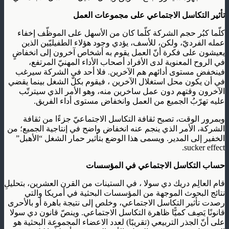
تأثير التكاسل الاجتماعي على مجموعات العمل
كلّما كبُر حجم الشركة كلّما كان من الأسهل على الموظّف إخفاء
عمله الفرديّ، ولكن، للأسف، يؤدي وجود هؤلاء الطفيليّين الذين
يعيشون على فكرة أنّ العمل يقوم به أشخاص آخرون إلى انخفاضٍ
في الروح المعنوية لدى الأفراد أصحاب الأداء المهنيّ المرتفع،
فينخفض مستوى أدائهم هم الآخرين. فلا أحد في الشركة سيرغب
في أن يكون محل استغلال الآخرين ، فيقوم بكلّ الشغل بينما يقضي
الآخرون وقتهم دون عمل ساخرين منه، وهو الأمر الذي سيترتّب
عليه تهرّبُ الجميع من العمل وانخفاض مستوى أداء الفريق.
وبمرور الوقت، تصبح ثقافة التكاسل الاجتماعيّ جزءًا من ثقافة
الشركة، الأمر الذي ينجم عنه انخفاض واضح في إنتاجية الجميع؛ من
الخفير إلى المدير. ويسمى هذا الوضع بتأثير حمار الشغل “الأهبل”
sucker effect.
حساب التكاسل الاجتماعي في المؤسسات
قام العالِم دريك دي سولا ، في الستينات من القرن العشرين، بتحليلِ
نتائج البحوث الموجهة من المؤسسات البحثية في أمريكا والتي
رصدت تأثير التكاسل الاجتماعي، وخلص إلى نتيجة باهرة أو بالأحرى
قانونًا يَصِف كميًّا ظاهرة التكاسل الاجتماعي. وينصّ قانون دي سولا
على أنّ الجذر التربيعي (تقريبًا) لعدد الاعضاء المجموعة البحثية هو