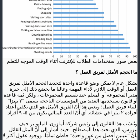
بعض صور استخدامات الطلاب للإنترنت أثناء الوقت الموجه للتعلم
ما الحجم الأمثل لفريق العمل ؟
بشكل عام لا يمكن وضع قاعدة واحدة لتحديد الحجم الأمثل لفريق
العمل أو الوقت اللازم لأداء المهمة وغالبا ما يخضع ذلك إلى خبرة
مدير المجموعة أو المعلم عند تقسيم المجموعات ، ولكن ثمة قاعدة
أو قانون تستخدمها العديد من المؤسسات الناجحة تسمى “٢ بيتزا”
لبناء فريق العمل؛ ويعني هذا أنّ الفريق الأمثل هو الذي تكفي أعداد
أفراده ٢ بيتزا في عشائه. أي أنّ العدد المثالي يكون بين ٥- ٩ أفراد.
ويُنسَب هذا القانون إلى رئيس شركة أمازون، المليونير جيف
بيزوس، الذي نحت هذا المصطلح.. حيث أشار إلى أنّ المثل القائل
بأنّ “عينين أفضل من عين واحدة” خاطئ تمامًا، ووجود عقول أكثر لا