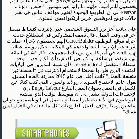
لم يغير مواقفهم أو سلوكهم على الإطلاق. حتى عندما علموا أنهم
يخضعون للمراقبة ، فإنهم ما زالوا غير مهتمين.” خلص Ugrin و
Pearson إلى أن الطريقة الوحيدة لتغيير مواقف الناس هي نشر
حالات توبيخ لموظفين آخرين ارتكبوا نفس السلوك.
على جانب آخر برز التسوق الشخصي عبر الإنترنت كنشاط مفضل
آخر في وقت العمل. قال نصف المشاركين في استطلاع حديث
أجراه موقع التوظيف CareerBuilder إنهم يخططون لإجراء عمليات
شراء عبر الإنترنت أثناء تواجدهم في المكتب خلال موسم عطلة
نهاية العام في أمريكا. من بين تلك المجموعة ، قال 42 في المائة
إنهم سيقضون ساعة أو أكثر في القيام بذلك. لكن احذر – وجد
استطلاع منفصل لـ CareerBuilder أن نسبة المديرين في الولايات
المتحدة الذين طردوا شخصًا لاستخدام الإنترنت في “أنشطة غير
متعلقة بالعمل” كانت أعلى في عام 2015 مقارنة بالعام السابق.
يقول عالم الاجتماع السويدي رولاند بولسن ، الذي كتب كتابًا عن
الكسل في العمل بعنوان العمل الفارغ Empty Labour ، إن
الإحصاءات الدولية تشير إلى أن متوسط ​​الوقت الذي يقضيه
الموظفون في الأنشطة غير المتعلقة بالعمل في الوظيفة يبلغ حوالي
ساعتين يوميًا. يعرّف العمل الفارغ بأنه “كل ما تفعله في العمل ليس
عملك”.