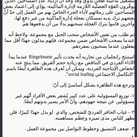
بتشغيل ماكينة طحنٍ يدويّ وقد وجد أنّ ازدياد عددِ المساجين -الذين
يوفّرون القوّة العضلية اللازمة لإدارة الماكينة- يؤدّي إلى اعتماد بعض
المساجين على زملائهم لأداء الجزء الخاصّ بهم من العمل إلى حدّ أنّ
بعضهم ترك يديه تمسكان بعجلة إدارة الماكينة من غير دفعٍ لها،
وآخرين قاموا بترك العجلة تسحبهم بدلًا من أن يدفعوها هم.
ثم طلب من نفس الأشخاص سحب الحبل مع مجموعة. ولاحظ أنه
عندما يسحب الأشخاص ضمن مجموعة، فإنهم يبذلون جهدًا أقل مما
يفعلون عندما يسحبون بمفردهم.
استنتج رانجلمان من تجاربه أنه يحدث تأثير Ringelmann عندما يبدأ
الأداء الفردي في التناقص مع زيادة حجم الفريق. مما ينتج عنه
انخفاض الإنتاجية الفردية، ويمكن أن تُعرف هذه الظاهرة أيضًا باسم
“التكاسل الاجتماعي social loafing”.
وترجع هذه الظاهرة بشكل أساسيّ إلى أنّ:
١- توزيع المسؤولية على عدد كبير يُشعِر بعض الأفراد أنّهم غير
مسؤولين عن نتيجة جهودهم، وأنّ الأمر يسير بدونهم أيضًا.
٢ – غياب الحافز الفرديّ للشخص، والذي لو بذل جهدًا كبيرًا، فلن
يظهر للناس مدى تميزه وعِظَم مساهمته.
٣- ضعف التنسيق وخطوط التواصل بين مجموعة العمل.