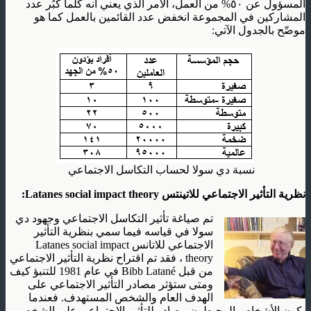
المسؤول عن ٥٠% من العمل، الأمر الذي يعني أنه كلّما كبُر عدد
المشاركين في المجموعة انخفض عدد القائمين بالعمل كما هو
موضّح بالجدول الآتي:
نسبة دي سولا لحساب التكاسل الاجتماعي
نظرية التأثير الاجتماعي للاتينتس Latanes social impact theory:
تم صياغة تأثير التكاسل الاجتماعي وجهود دي
سولا في قياسه فيما سمي بنظرية التأثير
الاجتماعي للاتانس Latanes social impact
theory ، فقد تم اقتراح نظرية التأثير الاجتماعي
من قبل Bibb Latané في عام 1981 للتنبؤ كيف
ومتى ستؤثر مصادر التأثير الاجتماعي على
الهدف العام والشخص المستهدف. فعندما
يكون الأشخاص المحيطون مصادر للتأثير الاجتماعي على الشخص