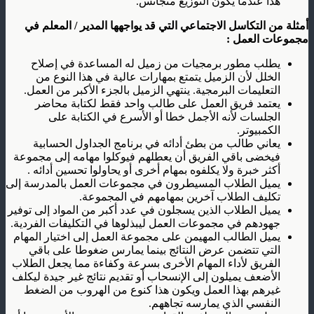
هذا عندما يكون التوزيع متجانس.
أمثلة من التكاسل الاجتماعي التي قد يواجهها المدير / المعلم في
مجموعات العمل :
يطلب مطور برمجيات من زميل له المساعدة في إصلاح
الخلل لأن الزميل يتمتع بمهارات عالية في هذا النوع من
التعليمات البرمجية. ينتهي الزميل بالجزء الأكبر من العمل.
يعتمد فريق العمل على طالب واحد فقط لكتابة محاضر
الجلسات لأنه الأجمل خطا أو الأسرع في الكتابة على
الكمبيوتر.
يعاني طالب من بطئ أدائه في برنامج الجداول الحسابية
فيخضى باقي الفريق أن يعطلهم فيوكلوا مهامه إلى مجموعة
أكثر خبرة ولا يكلفوه بمهام أخرى أو يحاولوا تحسين أدائه .
يميل الطلاب المسيطرون في مجموعات العمل بالمدرسة إلى
تكليف الطلاب آخرين بمهامهم في المجموعة.
يميل الطلاب الذين يسجلون في عدد أكبر من المواد إلى توفير
جهودهم في مجموعات العمل ليبذلوها في التكليفات الفردية.
يميل الطالب المهيمن على مجموعة العمل إلى اختيار المهام
التي تتضمن عرض النتائج بينما يمارس ضغوطا على باقي
الفريق لأداء المهام الأخرى بسرعة وكفاءة مما يجعل الطلاب
الأضعف يميلون إلى الإنسحاب أو تقديم نتائج غير جيدة ليكلف
غيرهم بهذا العمل ويكون هذا كنوع من الهروب من الضغط
النفسي الذي يمارسه تجاههم.