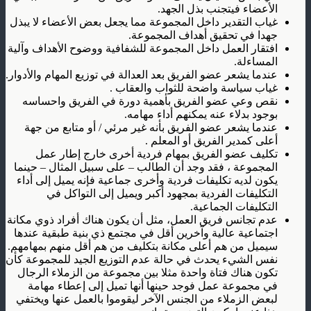
الأعضاء فيتجنب بذل الجهد.
غياب التقدير داخل المجموعة مما يجعل بعض الأعضاء لا يبذل
جهدا في تحقيق أهداف المجموعة.
افتقار العمل داخل المجموعة للشفافية ووضوح الأهداف وآلية
المساءلة.
عندما يشعر عضو الفريق بعد العدالة في توزيع المهام والأدوار.
غياب سياسة واضحة للثواب والعقاب .
نقص وعي عضو الفريق بأهمية دورة في الفريق واحساسه
بوجود بدلاء عنه يمكنهم أداء مهامه.
عندما يشعر عضو الفريق بأنه غير مرئي / أو متابع من جهة
أعلى كمدير الفريق أو المعلم .
تكليف عضو الفريق بمهام فردية أخرى خارج إطار عمل
المجموعة ، فقد وجد أن الطالب – على سبيل المثال – حينما
يكون لديه تكليفات فردية وأخرى جماعية فإنه يميل إلى أداء
التكليفات الفردية بمجهود أكبر ويميل إلى التواكل في
التكليفات الجماعية.
عدم تجانس فريق العمل، مثل أن يكون هناك أفراد ذوي مكانة
اجتماعية عالية وآخرين أقل في مجتمع ذي بنية طبقية عندها
سيميل من هم أعلى مكانة بتكليف من هم أقل منهم بمهامهم.
نفس الشيء يحدث في حالة عدم التوزيع الجيد للمجموعة كأن
تكون هناك فتاة واحدة مثلا بين مجموعة من الزملاء الرجال
في مجموعة عمل فوجد حينها أنها تميل إلى إعطاء مهامة
لبعض الزملاء من الجنس الآخر ليقوموا بالعمل عنها ويختفي