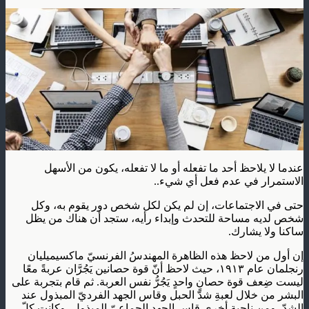
عندما لا يلاحظ أحد ما تفعله أو ما لا تفعله، يكون من الأسهل
الاستمرار في عدم فعل أي شيء..
حتى في الاجتماعات، إن لم يكن لكل شخص دور يقوم به، وكل
شخص لديه مساحة للتحدث وإبداء رأيه، ستجد أن هناك من يظل
ساكنا ولا يشارك.
إن أول من لاحظ هذه الظاهرة المهندسُ الفرنسيّ ماكسيميليان
رنجلمان عام ١٩١٣، حيث لاحظ أنّ قوة حصانين يَجُرَّان عربةً معًا
ليست ضِعف قوة حصانٍ واحدٍ يَجُرُّ نفس العربة. ثم قام بتجربة على
البشر من خلال لعبةِ شدّ الحبل وقاس الجهد الفرديّ المبذول عند
الشدّ، ومن ناحية أخرى قاس الجهد الجماعيّ المبذول، وكانت كلّ