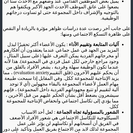
يميل بعض الموظفين القدامى عند وضعهم مع الأحدث سنا أن
يضعوا على عاتق الموظف الأحدث الجهد الأكبر ويكتفوا هم
بالتوجيه والإشراف داخل المجموعة حتى لو تساوت درجاتهم
الوظيفية.
على جانب آخر رصدت عدة دراسات ظواهر مؤثرة بالزيادة أو النقص
على ظاهرة التسكع الاجتماعي ومنها:
آليات المتابعة وتقييم الأداء
: يكون الأعضاء أكثر تحفيزًا لبذل
المزيد من الجهد في عمل جماعي عندما يعتقدون أن أفكارهم
أو مخرجاتهم الفردية يمكن التعرف عليها (على سبيل المثال ،
وجود مراجع خارجي لكل عمل فردي في المجموعة). هذا لأنه
عندما تكون الوظيفة سهلة وفردية ، يشعر الأفراد بالقلق من
أن يحكم عليهم الآخرون (قلق التقييمevaluation anxiety) ، مما
يزيد الإنتاجية للمجموعة ككل. وفي المقابل إذا سمحت طبيعة
مهام العمل لأعضاء المجموعة بالبقاء مجهولين (أي لا توجد
آلية لتقييم أو تتبع مجهوداتهم الفردية داخل المجموعة) ، فإنهم
سيشعرون بضغط أقل بشأن الحكم عليهم من قبل الآخرين ،
مما يؤدي إلى تكاسل اجتماعي وانخفاض الإنتاجية للمجموعة
ككل.
الشعور بالمسؤولية تجاه الجماعة
: لعل أحد الاسباب
السيكلوجية للتكاسل الاجتماعي هي شعور الأفراد الأضعف
في الفريق أن أنسحابهم أو تكاسلهم لن يؤثر على عمل
المجموعة لذلك لابد من الاجتماع بفريق العمل وتأكيد على دور