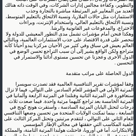
والتطوير، وكفاءة مجالس إدارات الشركات، وفي الوقت ذاته هنالك
العديد من المعايير غير المرتبطة مباشرة بالتجارة وجذب
الاستثمارات مثل حالات الملاريا، ونسبة الالتحاق بالتعليم المتوسط،
ونسبة الالتحاق بالتعليم العالي، واستخدام الإنترنت، وبراءات
الاختراع، والمدفوعات غير القانونية والرشا.
وهكذا فنحن أمام مؤشرات تشمل مدى التطور المعيشي للدولة ولا
تنحصر على قدرة الاقتصاد على جذب الاستثمارات العالمية، وبالتالي
العالم يعيش في سباق وفي كثير من الأحيان مركزنا يبدو أحيانا كأنه
متراجع ولكن الواقع يشير إلى أن سبب التراجع تحسن الوضع في
الدول الأخرى وعجزنا عن تحسين مستوى أدائنا والاستمرار في
التحسين .
الدول الحاصلة على مراتب متقدمة
وفقا لمؤشرات تقرير التنافسية العالمية فقد تصدرت سويسرا
المرتبة الأولى في المؤشر للعام السادس على التوالي، فيما لا تزال
سنغافورة في المرتبة الثانية وفنلندا في المرتبة الرابعة وألمانيا في
المرتبة الخامسة بعد تراجع كليهما مرتبة واحدة. فيما صعدت ثلاث
درجات لتحتل اليابان المرتبة السادسة ، واستقرت هونج كونج في
السابعة ، بينما تمكنت الولايات المتحدة من تحسين وضعها التنافسي
للعام الثاني على التوالي ، لتتقدم مرتبتين وتحتل المركز الثالث على
خلفية المكاسب التي حققتها في مجالي الإطار المؤسسي
والابتكارات. أما في أوروبا، فاحتلت هولندا المرتبة الثامنة، والمملكة
المتحدة في المرتبة التاسعة مرتفعة مرتبة واحدة. بينما حلت السويد