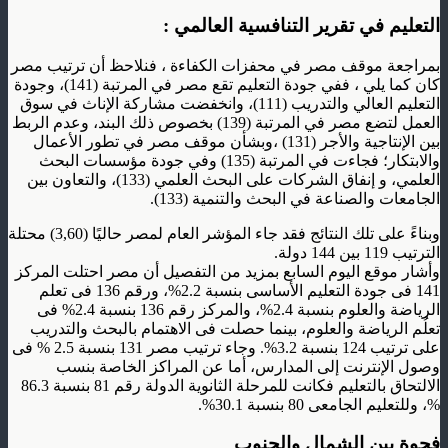
التعليم في تقرير التنافسية العالمي :
بمراجعة موقف مصر في محفزات الكفاءة ، فنلاحظ أن ترتيب مصر
كان كما يلي ، ففي جودة التعليم تقع مصر في المرتبة (141)، وجودة
التعليم العالي والتدريب (111)، وانخفضت مشاركة الإناث في سوق
العمل لتضع مصر في المرتبة (139) بخصوص ذلك البند، وعدم الربط
بين الإنتاجية والأجر (131) ،وبشأن موقف مصر في تطور الأعمال
والابتكار؛ فجاءت في المرتبة (135) وفي جودة مؤسسات البحث
العلمي، و إنفاق الشركات على البحث العلمي (133)، والتعاون بين
الجامعات والصناعة في البحث والتنمية (133).
وبناءً على تلك النتائج فقد جاء المؤشر العام لمصر حاليًا (3,60) محتلة
الترتيب 119 بين 144 دولة.
وأشار موقع اليوم السابع بمزيد من التفصيل أن مصر احتلت المركز
141 فى جودة التعليم الأساسى بنسبة 2.2%، ورقم 136 فى تعلم
الرياضة والعلوم بنسبة 2.4%، والمركز رقم 136 بنسبة 2.4% فى
تعلُم الرياضة والعلوم، بينما حصلت فى الاهتمام بالبحث والتدريب
على ترتيب 124 بنسبة 3.2%. وجاء ترتيب مصر 131 بنسبة 2.5 % فى
وصول الإنترنت إلى المدارس، أما عن المراكز الخاصة بنسب
الالتحاق بالتعليم فكانت للمرحلة الثانوية الدولة رقم 81 بنسبة 86.3
%، وللتعليم الجامعى 80 بنسبة 30.1%.
فجوة بين الشمال والجنوب