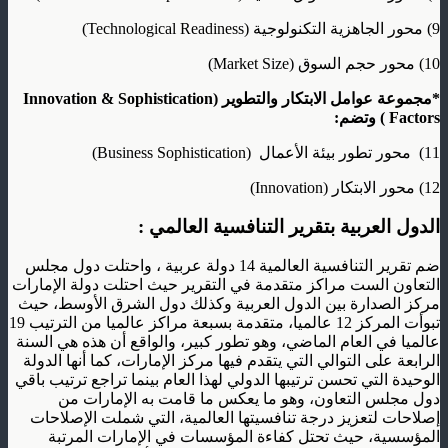
9) محور الجاهزية التكنولوجية (Technological Readiness)
10) محور حجم السوق (Market Size)
*مجموعة عوامل الابتكار والتطوير (
Innovation & Sophistication
Factors
) وتضم:
11) محور تطور بيئة الأعمال (Business Sophistication)
12) محور الابتكار (Innovation)
الدول العربية بتقرير التنافسية العالمي :
ضم تقرير التنافسية العالمية 14 دولة عربية ، واحتلت دول مجلس
التعاون الست مراكز متقدمة في التقرير حيث احتلت دولة الإمارات
مركز الصدارة بين الدول العربية وكذلك دول الشرق الأوسط، حيث
تبوأت المركز 12 عالميا، متقدمة بسبعة مراكز عالميا من الترتيب 19
عالميا في العام الماضي، وهو تطور كبير، والواقع أن هذه هي السنة
الرابعة على التوالي التي يتقدم فيها مركز الإمارات، كما أنها الدولة
الوحيدة التي تحسن ترتيبها الدولي لهذا العام بينما تراجع ترتيب باقي
دول مجلس التعاون، وهو ما يعكس ما قامت به الإمارات من
إصلاحات لتعزيز درجة تنافسيتها العالمية، التي شملت الإصلاحات
المؤسسية، حيث تحتل كفاءة المؤسسات في الإمارات المرتبة