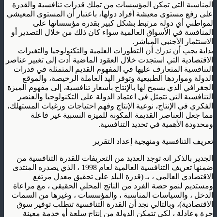
المناسبة التي تمكن المؤسسات من تملك قدرات تنافسية والقدرة
على رفع مستوى معيشة أفراد دولها، باعتبار أن المستوى المعيشي
لمواطني أي دولة مرتبط بشكل كبير بقدرة مؤسساتها على
المنافسة في الأسواق العالمية سواء كان ذلك من خلال التصدير أو
الاستثمار الأجنبي المباشر.
بداية يجب أن ندرك أن التطورات العلمية والتكنولوجيا والتغيرات
الاقتصادية التي استجدت خلال العقود الماضية أدت إلى تغيير عناصر
التنافسية المتعارف عليها في المفهوم القديم المتمثلة في قدرات
الدولة ومواردها الطبيعية وتوفر اليد العاملة الرخيصة، والموقع
الجغرافي الذي يسمح لها بالإنتاج بأسعار تنافسية، إلى مفهوم الميزة
التنافسية التي تتمثل في اعتماد الدولة على التكنولوجيا والعنصر
الفكري في الإنتاج، نوعية الإنتاج وفهم احتياجات ورغبات المستهلك،
مما جعل العناصر القديمة المكونة للميزة النسبية غير فاعلة
ومحدودة الأهمية في تحديد التنافسية.
تعريف التنافسية ومنهجية إعداد التقرير
الجدير بالذكر انه توجد العديد من التعريفات للقدرة التنافسية من
ضمنها تعريف التنافسية العالمية لعام 1998 ، الذي يصدره المنتدى
الاقتصادي العالمي ، بـ (قدرة البلد على تحقيق معدل مرتفع
ومستديم لنمو حصة الفرد من الناتج المحلي الحقيقي ، مع مراعاة
الدخل ، والسياسات المناسبة ، والمؤسسات ، وغيرها من السمات
الاقتصادية)، وبالتالي نجد أن القدرة التنافسية تتطلب توفير سوق
حرة وعادلة ، لكي تتمكن الدولة من إنتاج سلعة أو خدمة معينة