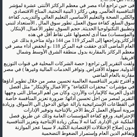
فى حين تراجع أداء مصر في معظم الركائز الأثنتى عشرة لمؤشر
التنافسية العالمي, وهي ركائز ( البنية التحتية, المناخ الاقتصادي
والكلي, الصحة والتعليم الأساسي, التعليم العالي والتدريب, كفاءة
سوق السلع, كفاءة سوق العمل, تطور سوق المال , الأستعداد لتبني
وتطبيق التكنولوجيا الحديثة, حجم السوق, تطور الأعمال, الإبتكار,
والمؤسسات) مما أدى لحصولها على نقاط أقل في هذه
الركائز,وتراجعها إلى المركز 119 من 144 دولة متأخرة بذلك عن
العام الماضى الذى حققت فيه المركز 118 ،و أنخفض أداء مصر في
معظم الركائز بالمقارنة بدول منطقة الشرق الأوسط وشمال
افريقيا.
ولفت التقرير إلى تراجع ( حصة الشركات المحلية في قنوات التوزيع
الدولية, سهولة الأفتراض, وتوافر الخدمات المالية وغيرها ) في مصر
مقارنة بالعام الماضي
و أقترح تقرير التنافسية العالمية تحسين مصر من خلال تطوير أداؤها
في مؤشرات “محفزات الكفاءة” و”الأعمال والإبتكار” مثل أفضل
الدول العربية كالإمارات والأردن. وكان من أهم الرسائل التى وجهها
التقرير لمصر من اجل تحسين أدائها: ضرورة تعزيز المنافسة خاصة
في القطاعات الإستراتيجية بازالة عوائق الدخول الي الأسواق, وزيادة
مرونة أسواق العمل كربط الأجر بالإنتاجية وتوفير الإدارات
الإحترافية, ورفع كفاءة المؤسسات العامة وذلك عن طريق فصل
الملكية عن الإدارة, كما انه لا يمكن زيادة الإنتاجية وتعزيز التنافسية
بدون إصلاح الإختلالات الإقتصادية الكلية, لا سيما عجز الموازنة
وتفاقم الدين العام وإستمرار الضغوط التضخمية