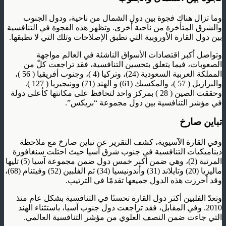
وما تزال هناك فجوة بين دول الشمال من ناحية، ودول الجنوب
والشرق المتأخرة من ناحية أخرى. وتظهر هذه الفجوة في التنافسية
بين دول القارة الأوروبية التي تطبق الإصلاحات وتلك التي لا تطبقها.
وتواصل أكبر اقتصادات الأسواق الناشئة في العالم مواجهة
الصعوبات، فيما يتعلق بتحسين التنافسية، فقد تراجعت كلّ من
المملكة العربية السعودية (24)، وتركيا (4 )، وجنوب أفريقيا ( 56 )،
والبرازيل ( 57 )، والمكسيك (61) و الهند (71) وونيجيريا ( 127 ).
وحققت الصين ( 28 ) بمركز واحد لتحافظ على مكانتها كأعلى دولة
في مؤشر التنافسية بين دول مجموعة “بريكس”.
تباين صارخ
وفي القارة الآسيوية، كشف التقرير عن تباين صارخ مع ملاحظة
ديناميكيات التنافسية في جنوب شرق آسيا حيث احتلت سنغافورة
المرتبة (2)، وهي ضمن أكبر خمس دول ضمن مجموعة آسيا (5) تليها
ماليزيا (20) وتايلاند (31) وأندونيسيا (34) ثم الفلبين (52) وفيتنام (68)،
وقد أحرزت هذه الدول جميعها تقدمًا في الترتيب.
وتعدّ الفلبين أكثر دول القارة تحسنًا في التنافسية بشكل عام منذ
2010. وفي المقابل، فقد تراجعت دول جنوب آسيا، باستثناء الهند
التي جاءت ضمن النصف العلوي من مؤشر التنافسية العالمي.