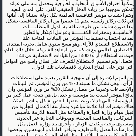
يمكنها اختراق الأسواق المحلية والخارجية وتحصل منه على عوائد
تتمكن بموجبها من زيادة الدخل الحقيقي للفرد على المدى البعيد
ويتم احتساب مؤشر التنافسية العالمية لكل دولة استنادا إلى أدائها
في ثلاث ركائز رئيسية تضم 12 عنصرا من الركائز التنافسية تشكل
معا صورة شاملة عن طبيعة تنافسية الدول المتطلبــــات
الأساسيــة ومحفزات الكفــــــة وعوامل الابتكار والتطور.
لقد تم احتساب تصنيفات المؤشر من البيانات المتاحة علنا
والاستطلاع التنفيذي للآراء، وهو مسح سنوي شامل يجريه المنتدى
الاقتصادي العالمي مع شبكته من المعاهد الشريكة. خلال ذلك العام،
حيث تم استطلاع آراء 14000 من القيادات الاقتصادية في 144
اقتصادا وتم تصميم الاستطلاع للتعرف على نطاق واسع من العوامل
التي تؤثر على المناخ التجاري لاقتصاديات تلك الدول .
من المهم الإشارة إلى أن منهجية التقرير يعتمد على استطلاعات
الرأي ، وهي تشكل ما نسبته 70% من وزن المؤشر، ثم البيانات
والإحصاءات وغيرها من مصادر تشكل 30% من وزن المؤشر. وأن
نتائج المؤشر ليست بيد مؤسسة واحدة، بل هي نتيجة عمل كثير من
المؤسسات التي قد لا ترتبط بعضها البعض بشكل مباشر. فمثلا،
هناك مؤشرات لها علاقة مباشرة بممارسة الأعمال التجارية من
قبيل مهام وزارة التجارة والصناعة مثل المدة اللازمة لتأسيس
الشركات، والمنافسة المحلية، ومعوقات التجارة عبر الحدود،
ومستوى توجيه وتثقيف الزبائن، وأخرى بيد وزارة العمل مثل
ممارسات الفصل والتوظيف، وتوافر العلماء والمهندسين، وبعضها
بيد الشركات ورجال الأعمال مثل إنفاق الشركات على البحث