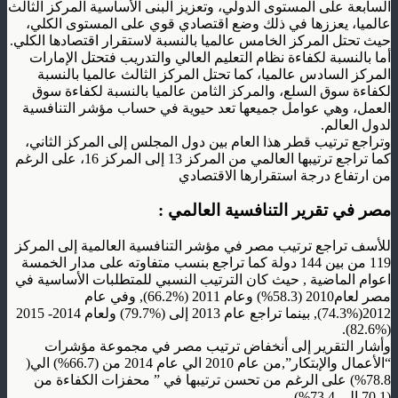
السابعة على المستوى الدولي، وتعزيز البنى الأساسية المركز الثالث
عالميا، يعززها في ذلك وضع اقتصادي قوي على المستوى الكلي،
حيث تحتل المركز الخامس عالميا بالنسبة لاستقرار اقتصادها الكلي.
أما بالنسبة لكفاءة نظام التعليم العالي والتدريب فتحتل الإمارات
المركز السادس عالميا، كما تحتل المركز الثالث عالميا بالنسبة
لكفاءة سوق السلع، والمركز الثامن عالميا بالنسبة لكفاءة سوق
العمل، وهي عوامل جميعها تعد حيوية في حساب مؤشر التنافسية
لدول العالم.
وتراجع ترتيب قطر هذا العام بين دول المجلس إلى المركز الثاني،
كما تراجع ترتيبها العالمي من المركز 13 إلى المركز 16، على الرغم
من ارتفاع درجة استقرارها الاقتصادي
مصر في تقرير التنافسية العالمي :
للأسف تراجع ترتيب مصر في مؤشر التنافسية العالمية إلى المركز
119 من بين 144 دولة كما تراجع بنسب متفاوته على مدار الخمسة
اعوام الماضية , حيث كان الترتيب النسبي للمتطلبات الأساسية في
مصر لعام2010 (58.3%) وعام 2011 (%66.2), وفي عام
2012(%74.3), بينما تراجع عام 2013 إلى (%79.7) ولعام 2014- 2015
(%82.6).
وأشار التقرير إلى أنخفاض ترتيب مصر في مجموعة مؤشرات
“الأعمال والإبتكار”,من عام 2010 الي عام 2014 من (66.7%) الي(
78.8%) على الرغم من تحسن ترتيبها في ” محفزات الكفاءة من
(70.1 الي 73.4%).