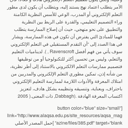
الأمر يتطلب اعتماد نهج يستند إليه، ويتطلب أن يكون لدى مطور
التعلم الإلكتروني أو المدرب، الوعي للأسس النظرية الكامنة
وراء التصميم التعليمي، والقدرة على الربط بين النظرية
والتطبيق على نحو منهجي، حيث أن إصلاح الممارسة يتطلب
فهما للمبادئ التي يفترض أن تكون في هذه الممارسة، ويشار
في هذا الصدد إلى “أن التقدم المستقبلي في التعلم الإلكتروني
سوف يأتي من فهم أفضل Ravenscroft , ). لديناميات التعليم
والتعلم، وليس من تحسين أكثر للتكنولوجيا أو من توظيفها
فتصميم ممارسات التعلم الالكتروني بالاستناد إلى أطر نظرية،
من شأنه إذن، تمكين مطوري التعلم الإلكتروني والمدربين من
امتلاك المعرفة والأدوات اللازمة لممارسة التعليم الإلكتروني
باحتراف، وبعناية، وتنسيقه وتنظيمه بشكل هادف، لتعزيز
اكتساب المعرفة الهادفة .(Dabbagh, ذات المعنى.( 2005
[button color=”blue” size=”small”
link=”http://www.alaqsa.edu.ps/site_resources/aqsa_mag
azine/files/385.pdf” target=”blank” ]حمل المصدر الأصلي