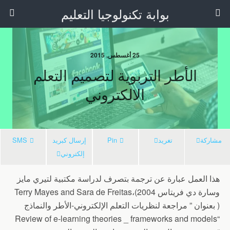
بوابة تكنولوجيا التعليم
25 أغسطس, 2015
الأطر التربوية لتصميم التعلم
الالكتروني
مشاركة
تغريد
Pin
إرسال كبريد
SMS
إلكتروني
هذا العمل عبارة عن ترجمة بتصرف لدراسة مكتبية لتيري مايز
وسارة دي فريتاس Terry Mayes and Sara de Freitas،(2004
) بعنوان ” مراجعة لنظريات التعلم الإلكتروني-الأطر والنماذج
“Review of e-learning theories _ frameworks and models