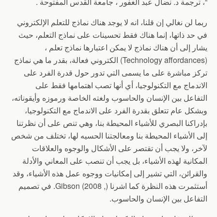
“، ترجمة د. نضال عبد الغفور ، جامعة القدس المفتوحة .
ربما لن نغالي إن قلنا، انه لا يوجد هناك نماذج للتعلم الإلكتروني
في حد ذاتها، إنما هناك فقط تحسينات على نماذج التعلم، حيث
يشار إلى أن هناك نماذج لا يمكن اعتبارها نماذج تعلم ،
(Technology affordances) الكتروني فعالة، بقدر ما هي نماذج
تركز مباشرة على ما يسمى التي تدور حول قدرة الفرد على
الاندماج مع التكنولوجيا، أي أنها تصب اهتمامها فقط على
التفاعل بين الإنسان والحاسوب ولغته الخاصة ورموزه وأيقوناته،
وبشكل عام تتعلق بقدرة الفرد على الاندماج مع التكنولوجيا،
بإدراكنا البصري للأشياء المحيطة بنا، وهي تنص على أن نظرتنا
إلى الأشياء المحيطة بنا ومعالجتنا الحسيه لها، تختلف من شخص
لآخر، ولا يجب أن تقتصر على الأشكال والوجوه والعلاقات
المكانية لهذه الأشياء، بل يجب أن تنصب على المعاني والأدلة
والقرائن، التي تشير إلى إمكانيات ووجوه عمل هذه الأشياء، وقد
أستثمرت هذه النظرة كما اشرنا (, 2008) Gibson. في تصميم
التفاعل بين الإنسان والحاسوب.