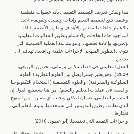
هذا ويمكن تعريف التصميم التعليمي بأنه خطوات منطقية
وعلمية تتبع لتصميم التعلم وإنتاجه وتنفيذه وتقويمه، آخذة
بالاعتبار حاجات المتعلم والأهداف وتطوير الأنظمة الناقلة
لمواجهة هذه الحاجات والاهتمام بتطوير الفعاليات التعليمية
وتجريبها وإعادة فحصها، أو هو هندسة العملية التعليمية التي
تتوخى التطوير المنهجي لإجراءات علمية ودافعية، تهدف إلى
تحقيق
الفعل التعليمي في فضاء مكاني وزماني محددين (الربيعي،
2009 )، وهو يعتبر جسرا يصل بين العلوم النظرية ( العلوم
السلوكية والمعرفية)، والعلوم التطبيقية ( استخدام التكنولوجيا
والتقنية في عمليات التعليم والتعلم)، من هنا نستطيع القول إن
التصميم التعليمي، ضمان لتلافي وتجنب أي تضارب بين المنهج
الذي نعلمه، وطرق التدريس التي نستخدمها، وبيئة التعلم التي
نختارها،
وإجراءات التقييم التي نعتمدها. (أبو خطوة، 2010)
وعليه، ولكي يكون تصميم التعلم الإلكتروني هادفا و فعالا، فان