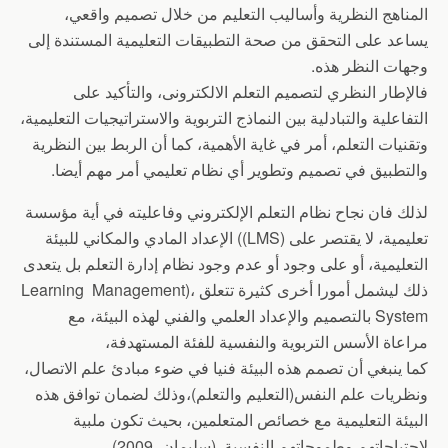
المناهج النظرية وأساليب التعليم من خلال تصميم واقعي،
يساعد على التحقق من صحة التطبيقات التعليمية المستندة إلى
وجهات النظر هذه.
فالإطار النظري لتصميم التعلم الالكترونى، والتأكيد على
التفاعلية والتبادلية بين النماذج التربوية والاستراتيجيات التعليمية،
وتقنيات التعلم، أمر في غاية الأهمية، كما أن الربط بين النظرية
والتطبيق في تصميم وتطوير أي نظام تعليمي أمر مهم أيضا.
لذلك فان نجاح نظام التعلم الإلكتروني وفاعليته في أية مؤسسة
تعليمية، لا يقتصر على (LMS)) الإعداد المادي والمكاني للبيئة
التعليمية، أو على وجود أو عدم وجود نظام إدارة التعلم بل يتعدى
ذلك ليشمل أمورا أخرى كثيرة تتعلق ،(Learning Management
System بالتصميم والإعداد العلمي والفني لهذه البيئة، مع
مراعاة الأسس التربوية والنفسية للفئة المستهدفة،
كما ينبغي أن تصمم هذه البيئة فنيا في ضوء مبادئ علم الاتصال،
ونظريات علم النفس(التعليم والتعلم)،وذلك لضمان توافق هذه
البيئة التعليمية مع خصائص المتعلمين، بحيث تكون ملبية
لاحتياجاتهم وطموحاتهم النفسية. (سليمان، 2009)