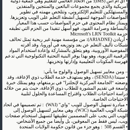
•
أي أم أس
(IMS):
من الاتحاد العالمي للتعليم وهي جمعية دولية
أمريكية والذي يجمع مجموعات البائعين والمنتجين والمنفذين
والمستهلكين للتعليم الإلكتروني، وتتلخص مهمته في تطوير
المواصفات الموجهة لتسهيل أنشطة التعلم على الويب وتعزيزها.
ويمتاز نظام المحتوى في حزم المواصفات حسب هذا المعيار
بالبساطة وصرامة القيود، فهو أسهل تنفيذا من الحزم التي تطبقه
حزمة
Microsoft’s LRN Toolkit
•
أريادن
(ARIADNE):
من مؤسسة مهنية غير ربحية تمثل تحالف
شبكات تأليف التعلم عن بعد وتوزيعه في أوروبا، وقد أقرته
المفوضية الأوروبية، وهو يتعلق بالمشاركة وإعادة استخدام المواد
الرقمية التربوية، وهو بهذا يوفر البنية التحتية التكنولوجية التي تدعم
فهرسة المكونات التعليمية وإدارتها وتخزينها
.
–
ومن معايير تسهيل الوصول والولوج ما يأتي
:
•
سيندا
(SENDA)
، وهو يستهدف خدمة الطلاب ذوي الإعاقة، وقد
وضعته “الجامعة المركزية لإنجلترا” في برمنغهام، وهو يمتلك خبرة
واسعة في تقديم المشورة للطلاب ذوي الإعاقة، حيث يتم من خلاله
دراسة احتياجات الطلاب واقتراح المساعدة والحلول لتلبية
الاحتياجات الخاصة
.
•
مبادرة تسهيل الوصول للويب “واي
” (WAI) :
تم تصميمها في اتحاد
شبكة الويب العالمية
(W3C)
، وهي معايير لتسهيل الوصول إلى
الويب التي يجب على المصممين تطبيقها لتسهيل استخدام صفحات
ويب، ليس فقط من المعوقين، بل وأيضا من جميع الأشخاص
.
•
القسم 508
:
وهو جزء من قانون حكومة الولايات المتحدة