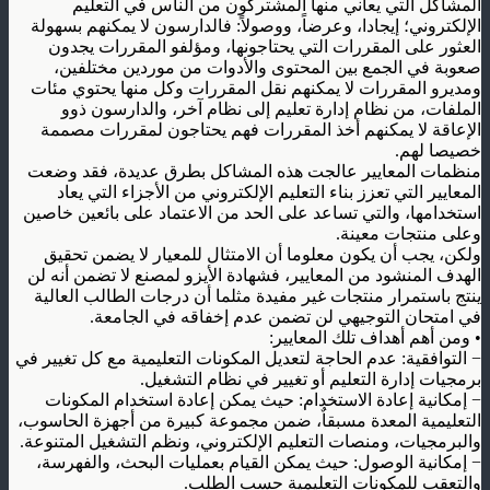
المشاكل التي يعاني منها المشتركون من الناس في التعليم
الإلكتروني؛ إيجادا، وعرضاً، ووصولاً: فالدارسون لا يمكنهم بسهولة
العثور على المقررات التي يحتاجونها، ومؤلفو المقررات يجدون
صعوبة في الجمع بين المحتوى والأدوات من موردين مختلفين،
ومديرو المقررات لا يمكنهم نقل المقررات وكل منها يحتوي مئات
الملفات، من نظام إدارة تعليم إلى نظام آخر، والدارسون ذوو
الإعاقة لا يمكنهم أخذ المقررات فهم يحتاجون لمقررات مصممة
خصيصا لهم
.
منظمات المعايير عالجت هذه المشاكل بطرق عديدة، فقد وضعت
المعايير التي تعزز بناء التعليم الإلكتروني من الأجزاء التي يعاد
استخدامها، والتي تساعد على الحد من الاعتماد على بائعين خاصين
وعلى منتجات معينة
.
ولكن، يجب أن يكون معلوما أن الامتثال للمعيار لا يضمن تحقيق
الهدف المنشود من المعايير، فشهادة الأيزو لمصنع لا تضمن أنه لن
ينتج باستمرار منتجات غير مفيدة مثلما أن درجات الطالب العالية
في امتحان التوجيهي لن تضمن عدم إخفاقه في الجامعة
.
•
ومن أهم أهداف تلك المعايير
:
−
التوافقية: عدم الحاجة لتعديل المكونات التعليمية مع كل تغيير في
برمجيات إدارة التعليم أو تغيير في نظام التشغيل
.
−
إمكانية إعادة الاستخدام: حيث يمكن إعادة استخدام المكونات
التعليمية المعدة مسبقاٌ، ضمن مجموعة كبيرة من أجهزة الحاسوب،
والبرمجيات، ومنصات التعليم الإلكتروني، ونظم التشغيل المتنوعة
.
−
إمكانية الوصول: حيث يمكن القيام بعمليات البحث، والفهرسة،
والتعقب للمكونات التعليمية حسب الطلب
.