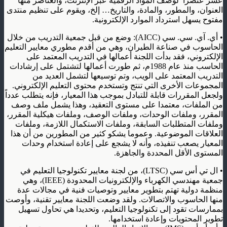
عشر عنصرا
لوصف المواد الرقمية عبر الإنترنت، والعناصر منها
العنوان، والمطور، والمادة، والتاريخ… إلخ، ويقوم على تنظيم منتدى
مفتوح يسهل استرداد الموارد الإلكترونية
.
•
أي. آي. سي. سي
(AICC):
وضع من قبل جمعية التدريب من خلال
الحاسوب في صناعة الطيران، وهي من أقدم مطوري معايير التعليم
الإلكتروني، فقد بدأت اللجنة أعمالها في التدريب المعتمد على
الحاسب منذ عام 1988م، ثم طورت أعمالها لتشتمل على إرشادات
التدريب المعتمد على الويب، وتم توسيعها لتشمل العديد من
المجموعات الأخرى التي تنتج وتستخدم محتوى التعليم الإلكتروني.
ولجعل المقررات قابلة للتبادل بموجب هذا المعيار، فإنه يتطلب عدداً
من الملفات، معتمدا على مستوى التعقيد، وهذا يشمل ملف وصف
المقرر، وملفات الوحدات، وملفات الوصف، وملفات هيكلية المقرر،
وملفات المتطلبات السابقة، وملفات الاستكمال اللازمة، وملفات
العلاقات الموضوعية. وعموما يشكو كثير من المطورين من أن هذا
المعيار يصعب تنفيذه، وأنه لا يشجع على إعادة استخدام وحدات
المستوى الأقل المحددة والجاهزة
.
•
ال تي أس سي
(LTSC)
، من لجنة معايير تكنولوجيا التعليم في
جمعية مهندسي الكهرباء والإلكترونيات المحدودة
(IEEE)
، وهي
منظمة دولية تهتم بتطوير معايير وتوصيات فنية في مجالات عدة
منها الحاسوب والاتصالات. ولقد وضعت اللجنة معايير تقنية، وأوصت
بممارسات تقود إلى تكنولوجيا التعليم، وتحديدا هي تحاول تسهيل
تطوير المحتويات وإعادة استخدامها
.