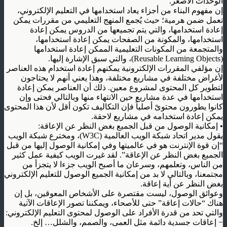
الوحدات الأصغر
.
إن مفهوم البناء من أجزاء يعاد استخدامها في التعليم الإلكتروني،
تعمل ضمن هرمية؛ حيث يُجمع المنهج التعليمي من مقررات يمكن
إعادة استخدامها، والتي يتم تجميعها من الدروس يمكن إعادة
استخدامها، والمكونة من الصفحات يمكن إعادة استخدامها،
والمتجمعة من المكونات التعليمية الممكن إعادة استخدامها
(Reusable Learning Objects)
، والتي سبق الإشارة إليها
.
إن مؤلفي المقررات الإلكترونية يمكنهم إعادة استخدام هذه العناصر
لأغراض مختلفة في مشاريع مختلفة، وهذا يعني أنهم لا يحتاجون
لتطوير كل المحتوى لمشروع معين. ذلك أن العناصر يمكن إعادة
استخدامها في عدة مشاريع حين الانتهاء منها وبالتالي فحتى وإن
كانوا يطورون محتوىً أصلياً فإن التكاليف تكون أقل لأن هذا المحتوى
يمكن إعادة استخدامه في مشاريع لاحقة
.
•
إمكانية الوصول من قبل الجميع بغض النظر عن الإعاقة
:
يقول مدير اتحاد شبكة الويب العالمية
(W3C)
، ومخترع شبكة الويب
“إن قوة الإنترنت هو في عالميتها وفي إمكانية الوصول إليها من قبل
الجميع بغض النظر عن الإعاقة”. لقد غيرت الويب كيفية عمل كثير
من الناس، وتعلمهم، وسرعان ما أصبح الويب جزءا لا يتجزأ من
مجتمعنا، وبالتالي لا بد من إمكانية الجميع الوصول للتعليم الإلكتروني
بغض النظر عن أية إعاقة
.
وعوائق الوصول، ليست مقتصرة على الأشخاص المعوقين، بل إن
هناك “حالات إعاقة” حتى للأصحاء، ويمكننا تصور الإعاقات الآتية
والتي تحد من قدرة الأفراد على الوصول لمحتوى التعليم الإلكتروني
:
−
إعاقات جسدية دائمة مثل العمى، والصمم، والشلل… إلخ
.