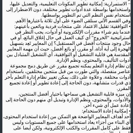
−
الاستمرارية: إمكانية تطوير المكونات التعليمية، والتعديل عليها،
واستخدامها بواسطة عدة أدوات تطوير مختلفة، دون الاضطرار إلى
استخدام نفس النظم التي تم التطوير بواسطتها
.
وفي القسم الآتي سنلقي الضوء على أول ثلاثة باعتبارها الأهم
.
•
التوافقية: تقليل الاعتماد على منتجات فردية وبائعين بأعينهم
:
عندما يتم شراء مقررات الإلكترونية أو أدوات، يجب النظر في
استراتيجية “الخروج” أي كيف العمل في حال إغلاق البائع، أو في
حال وجود منتجات أفضل في المستقبل؟ إن المعايير تَعِد بتسهيل
الهجرة إلى أية أداة، أو مقرر، أو بائع أفضل، حيث أن مهمة المعايير
المقدسة هي قابلية التشغيل أو التوافقية، أي التشغيل المتبادل بين
أدوات التأليف، والمحتوى، ونظم الإدارة
.
إن نظام إدارة التعلم يمكنه تجميع مقرر عن طريق دمج مجموعة
عناصر منفصلة، والتي طورت من قبل منتجين مختلفين، باستخدام
أدوات مختلفة. وعلاوة على ذلك، يمكن تغيير نظام إدارة التعلم بآخر
ذي قدرات متشابهة، دون الحاجة إلى إعادة تطوير أو إعادة تجميع
المقرر
.
إن ميزه قابلية التشغيل هي سماحها باختيار أفضل المنتجين،
والأدوات، والمحتوى، ونظم الإدارة وتبديل أي منهم دون الحاجة إلى
إعادة عمل أي شيء أخر
.
•
إمكانية إعادة الاستخدام
:
أحد أهداف المعايير الواضحة هو التمكن من إعادة استخدام المحتوى،
أي البناء من أجزاء يعاد استخدامها على جميع المستويات وليس
فقط على كامل المقررات والكتب الإلكترونية، ولكن أيضا على