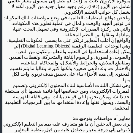
متوفرة الآن وإن كانت ما زالت لم تصل إلى مستوى معيار عالمي
شامل من الأيزو
(ISO)
، رغم وجود معيار جديد من الأيزو، لكنه لا
يشمل كل جوانب التعليم الإلكتروني
.
ونلخص دوافع المنظمات العالمية في وضع مواصفات لتلك المكونات
في توفير الجهد والوقت والمال في عملية تطوير هذه المكونات،
والتي هي ركيزة المقررات الإلكترونية وفي تسهيل البحث عنها،
وتبادلها، وتنقلها بين النظم المختلفة
.
والواقع إن أغلب المعايير ترتكز على ما يسمى المكونات التعليمية،
وهي الوحدات التعليمية الرقمية
(Digital Learning Objects)
إلي
يمكن إعادة استخدامها في التعليم والتعلم، وتتكون من النص،
والصوت، والصورة، والرسوم الثابتة والمتحركة، ولقطات الفيديو،
ومقاطع الفلاش، والخرائط والأشكال، والمحاكاة التفاعلية،
والاختبارات، وعادةٌ هي صغيرة ولكنها كثيرة، وغالبا ما يتم تقسيم
المحتوى إلى هذه الأجزاء بناء على تحقيق هدف تربوي واحد لكل
منها
.
وهي تشكل اللبنات الأساسية لبناء المحتوى الإلكتروني وتصميم
المقررات الإلكترونية، ومن خصائصها أنها قائمة بنفسها (أي مستقلة
بحد ذاته)، ويمكن تخزينها في قواعد بيانات، وهي قابلة للفهرسة
والبحث، ويسهل نقلها وإعادة استخدامها ما بين البرمجيات التعليمية
المختلفة
.
معايير أم مواصفات وتوجيهات
:
يرى بعض الباحثين أن ما هو متعارف عليه بمعايير التعليم الإلكتروني
لا ترقى إلى درجة معيار مصادق عليه من قبل منظمة المعايير