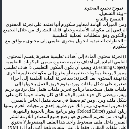
−
نموذج تجميع المحتوى
.
−
بيئة التشغيل
.
−
التصفح والتتابع
.
ومن الميزات الهامة لمعايير سكورم أنها تعتمد على تجزئة المحتوى
الرقمي إلى مكوناته الأصلية وجعلها قابلة للتشارك من خلال التجميع
والتكوين وفق متطلبات العملية التعليمية
.
−
الخطوات التنفيذية لتحويل محتوى تعليمي إلى محتوى متوافق مع
سكورم
:
1)
تجزئة محتوى المادة إلى أهداف تعليمية صغيرة: يقسم المحتوى
العلمي للمادة إلى أهداف تعليمية صغيرة تسمى المكونات التعليمية
(Learning Object)
، ويجب أن يكون المكون التعليمي ذا هدف تعليمي
مميز لا يرتبط بمكونات تعليمية أو يتفرع إلى مكونات تعليمية أخرى
.
2)
تهيئة المحتوى بعد التجزئة: بعد تجزئة المادة العلمية إلى أجزاء
صغيرة على شكل ملفات ويرد، يقوم فريق العمل بتحويلها إلى
ملفات هتمل مستخدما برنامج تحرير ملفات هتمل مثل برنامج دريم
ويفر، ويعطي كل جزء نفس الرقم الذي كان يحمله حينما كان على
شكل ملف ويرد، ومن ثم يحفظ في مجلد هتمل الخاص بالمقرر
.
3)
تحزيم المحتوى: ويتم ذلك عن طريق إحدى برمجيات الحزم ومنها
ريلود اديتور
(Reload Editor)
وهو برنامج يمتاز بالجودة والشهرة،
والهدف من تحزيم المحتوى هو وضع جميع المصادر اللازمة لنشر
المقرر داخل ملف مضغوط واحد. هذا الملف المضغوط لا يحتوي
على ملفات المقرر، فقط بل على ملفات بلغة أكس أم أل
(XML)