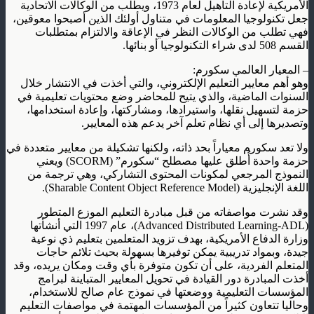
الأمريكية لإعادة التأهيل لعام 1973، ويطلب من الوكالات الاتحادية
جعل تكنولوجيا المعلومات في متناول أولئك الذين أصبحوا معوقين،
فهي تطلب من الوكالات النظر في الإعاقة والالتزام بمتطلبات
القسم 508 لدى شراء التكنولوجيا أو بنائها
.
–
المعيار العالمي سكورم
:
وهو أهم معايير التعليم الإلكتروني، والتي أخذت في الانتشار خلال
السنوات الماضية، والذي يتيح للمحاضر وضع محتويات تعليمية في
حزمة لتسهيل نقلها، واستيرادها، ومشاركتها، وإعادة استخدامها،
وتصديرها إلى أي نظام تعلم آخر يدعم هذه المعايير
.
ولا تعد سكورم معياراً بحد ذاته، ولكنها تشكيلة من معايير متعددة في
حزمة واحدة أُطلق عليها مصطلح “سكورم
” (SCORM)
ويعني
النموذج المرجعي لمكونات المحتوى التشاركي، وهي ترجمة من
اللغة الإنجليزية
(Sharable Content Object Reference Model).
وقد نشرت مواصفاته من قبل مبادرة التعليم الموزع المتطور
(Advanced Distributed Learning-ADL)
، عام 1997 التي أنشأتها
وزارة الدفاع الأمريكية، بهدف تزويد المتعلمين بتعليم ذي نوعية
جيدة، وبمواد تدريبية يمكن توفيرها بسهولة بحيث تلائم حاجات
المتعلم الفردية، على أن تكون متوفرة بأي وقت ومكان يريده، وقد
أخذت المبادرة دور القيادة في تحويل المعايير المتباينة لبرامج
المؤسسات التعليمية ووضعتها في نموذج عام صالح للاستخدام،
وحاليا تتعاون كثيراً من المؤسسات المهتمة في مواصفات التعليم