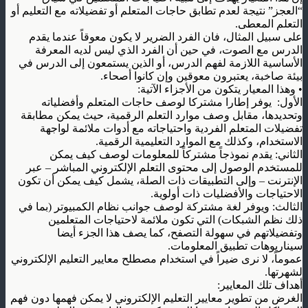
“العجز” نتيجة لعدم تطابق حاجات المتعلم أو تفضيلاته مع التعليم أو
التعلم المعطى
.
على سبيل المثال، فان الفرد الضرير لا يكون معوقاً عندما يقدم
الدرس مع الصوت، في حين أن الفرد الذي ليس لديه المعرفة
الأساسية اللازمة لفهم الدرس، أو الذين يستمعون إلى الدرس في
بيئة صاخبة، يعتبرون معوقين وإن كانوا أصحاء
.
•
وهذا المعيار يتكون من الأجزاء الآتية
:
الأول
:
يوفر إطارا مشتركا لوصف حاجات المتعلم وأفضلياته
وتحديدها، مقابل وصف موارد التعلم الرقمية، حيث يمكن مطابقة
تفضيلات المتعلم الفردية واحتياجاته مع أدوات ملائمة لواجهة
الاستخدام، وكذلك مع الموارد التعليمية الرقمية
.
الثاني: يقدم نموذجاً مشتركاً للمعلومات لوصف كيف يمكن
للمستخدم الوصول إلى محتوى التعلم الإلكتروني المباشر – عبر
الإنترنت – وإلى التطبيقات ذات الصلة، يشمل كيف يمكن أن تكون
الاحتياجات والأفضليات ذات أولوية
.
الثالث: ويوفر لغة مشتركة لوصف جوانب نظام الكمبيوتر (بما في
ذلك نظم الشبكات) التي تكون ملائمة لاحتياجات المتعلمين
وتفضيلاتهم في سهولة التصفح، كما يصف هذا الجزء أيضا
سيناريوهات تطبيق المعلومات
.
عموماً، لا نرى ضيراً في استخدام مصطلح معايير التعليم الإلكتروني
لشهرتها
.
أهداف تلك المعايير
:
الغرض من تطوير معايير التعليم الإلكتروني لا يمكن فهمها دون فهم