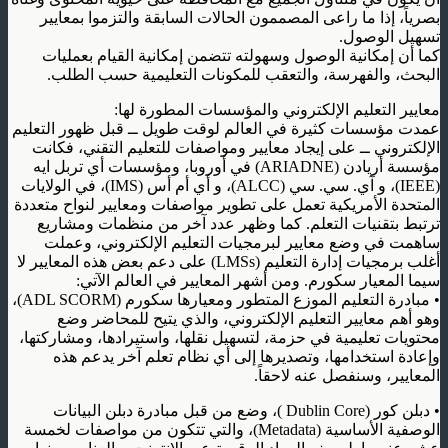
بصرياً، إذا ما راعى المصممون الحالات السابقة والتزموا بمعايير
تسهيل الوصول
.
كما أن إمكانية الوصول وسهولته تتضمن إمكانية القيام بعمليات
البحث، والفهرسة، والتعقب للمكونات التعليمية حسب الطلب
.
معايير التعليم الإلكتروني والمؤسسات المطورة لها
:
عمدت مؤسسات كثيرة في العالم لوقت طويل ــ قبل ظهور التعليم
الإلكتروني ــ على إيجاد معايير ومواصفات للتعليم التقني، فكانت
مؤسسة أريادن
(ARIADNE)
في أوروبا، ومؤسسات أي تربل ايه
(IEEE)
، و آي. سي. سي
(ALCC)
، و أي أم أس
(IMS)
، في الولايات
المتحدة الأمريكية تعمل على تطوير مواصفات ومعايير لنواح متعددة
ترتبط بتقنيات التعلم. كما وظهر عدد آخر من منظمات ومشاريع
ساهمت في وضع معايير لبرمجيات التعليم الإلكتروني، وعملت
أغلب برمجيات إدارة التعليم
(LMSs)
على دعم بعض هذه المعايير لا
سيما المعيار سكورم. ومن أشهر المعايير في العالم الآتي
:
•
مبادرة التعليم الموزع المتطور ومعيارها سكورم
(ADL SCORM)
،
وهو أهم معايير التعليم الإلكتروني، والذي يتيح للمحاضر وضع
محتويات تعليمية في حزمة، لتسهيل نقلها، واستيرادها، ومشاركتها،
وإعادة استخدامها، وتصديرها إلى أي نظام تعلم آخر يدعم هذه
المعايير، وسنفصل عنه لاحقاً
.
•
دبلن كور
(Dublin Core )
، وضع من قبل مبادرة دبلن البيانات
الوصفية الأساسية
(Metadata)
، والتي تتكون من مواصفات لخمسة