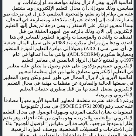
العالمية الأيزو، وهي لا تزال بمثابة مواصفات، أو إرشادات، أو
مقاييس، وذلك يعود إلى أن مجال التعليم الإلكتروني وما يشتمل
عليه من نظام إدارة تعلم، والمحتوى التعليمي لا يزال في مرحلة نمو
متسارعة أدت إلى إحداث تغييرات متلاحقة ومتسارعة في المجال،
بينما المعايير ترتكز على الاستقرار، وهي درجة لم يصل إليها التعليم
الإلكتروني إلى الآن. وذلك بالرغم من الجهود الحثيثة من قبل
المنظمات واللجان والمؤسسات وأجهزة التطوير للمعايير في هذا
الصدد، وبدءاً من مراحل مبكرة منذ 1988م على سبيل المثال جمعية
أي. آي. سي. سي
(AICC)
وصولا إلى مبادرة التعليم الموزع المتطور
ومعيارها سكورم
(ADL SCORM)
، والتي بدأت أعمالها في عام
1997م، والمتتبع لأعمال الرواد العالميين في معايير التعليم
الإلكتروني جميعهم يؤكدون على عدم وصول ما يطلق عليه معايير
في التعليم الإلكتروني مصادق عليها من قبل منظمة المعايير
العالمية الأيزو، بل لا يزال المجال في طور النمو ولكن وجود المعايير
في صيغتها الحالية والصادرة عن منظمات مهنية في مجال التعليم
الإلكتروني يفضل التقيد بها من قبل مطوري خدمات التعليم
الإلكتروني ومزوديه
.
ورغم ذلك فقد نشرت منظمة المعايير العالمية الأيزو معياراً مصادقاً
عليه تحت رقم
(ISO/IEC 24751:2008)
في مجال تكنولوجيا
المعلومات بشأن التكيف الفردي، وسهولة الوصول في مجال التعليم
الإلكتروني، والتعليم، والتدريب، وهو يتكون من ثلاثة أجزاء، وهو يقدم
إطارا ونموذجاً مرجعياً، بالإضافة إلى مقياس “الوصول للجميع” بناءً
على الاحتياجات والتفضيلات الشخصية، ووصف الموارد الرقمية
.
إن هذا المعيار يهدف إلى تلبية احتياجات المتعلمين في سياق