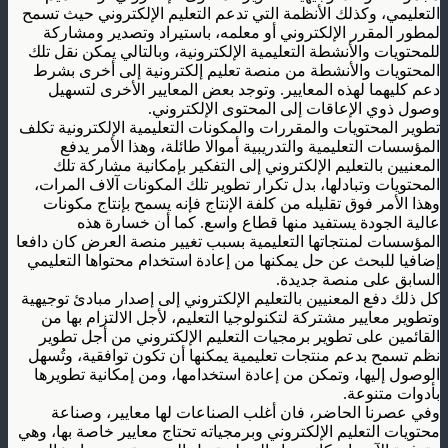
التعليمي، وكذلك الأنظمة التي تدعم التعليم الإلكتروني حيث تسمح
لمطور المقرر الإلكتروني أو معلمه، باستيراد وتصدير ومشاركة
للمحتويات والأنشطة التعليمية الإلكترونية، وبالتالي يمكن نقل تلك
المحتويات والأنشطة من منصة تعليم إلكترونية إلى أخرى بشرط
دعم كليهما لهذه المعايير. وتوجد بعض المعايير الأخرى لتسهيل
وصول ذوي الإعاقات إلى المحتوى الإلكتروني
.
تطوير المحتويات والمقررات والمكونات التعليمية الإلكترونية تكلف
المؤسسات التعليمية والتدريبية أموالا طائلة، وهذا الأمر يدفع
المعنيين بالتعليم الإلكتروني إلى التفكير بإمكانية مشاركة تلك
المحتويات وتبادلها، بدل تكرار تطوير تلك المكونات آلاف المرات،
وهذا الأمر فوق تقليله من كلفة الإنتاج فإنه يسمح بإنتاج مكونات
عالية الجودة يستفيد منها قطاع واسع. كما أن خسارة هذه
المؤسسات لمنتجاتها التعليمية بسبب تغيير منصة العرض كان دافعا
إضافيا للبحث عن حل يمكنها من إعادة استخدام محتواها التعليمي
السابق على منصة جديدة
.
كل ذلك دفع المعنيين بالتعليم الإلكتروني إلى إصدار مبادئ توجيهية
وتطوير معايير مشتركة لتكنولوجيا التعليم، لأجل الالتزام بها من
القائمين على تطوير برمجيات التعليم الإلكتروني من أجل تطوير
نظم تسمح بدعم منتجات تعليمية يمكنها أن تكون توافقية، وتُسهل
الوصول إليها، وتمكن من إعادة استخدامها، ومن إمكانية تطويرها
بأدوات متنوعة
.
وفي عصرنا الحاضر، فان أغلب الصناعات لها معايير، وصناعة
محتويات التعليم الإلكتروني وبرمجياته تحتاج معايير خاصة بها، وهي