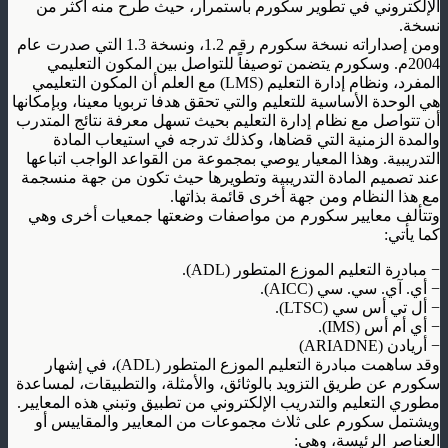
الإلكتروني في تطوير سكورم باستمرار، حيث طرح منه أكثر من
نسخة
.
ومن إصداراته نسخة سكورم رقم 1.2، ونسخة 1.3 التي صدرت عام
2004م. وسكورم يتضمن توصيفاً للتواصل بين المكون التعليمي
المفرد، ونظام إدارة التعليم
(LMS)
مع العلم أن المكون التعليمي
هي الوحدة الأساسية للتعليم والتي تحقق هدفا تربويا معينا، وبإمكانها
أن تتواصل مع نظام إدارة التعليم بحيث تسهل معرفة نتائج المتدرب
والمدة الزمنية التي قضاها، وكذلك تدرجه في استيعاب المادة
التدريبية. وهذا المعيار يوصي بمجموعة من القواعد الواجب اتباعها
عند تصميم المادة التدريبية وتطويرها حيث تكون من جهة منسجمة
مع هذا النظام ومن جهة أخرى قائمة بذاتها
.
وتتألف معايير سكورم من مواصفات وضعتها جمعيات أخرى وهي
كما يأتي
:
−
مبادرة التعليم الموزع المتطور
(ADL).
−
أي. آي. سي. سي
(AICC).
−
أل تي أس سي
(LTSC).
−
أي أم أس
(IMS).
−
أريادن
(ARIADNE)
وقد ساهمت مبادرة التعليم الموزع المتطور
(ADL)
، في إشهار
سكورم عن طريق التزويد بالوثائق، والأمثلة، والتطبيقات، لمساعدة
مطوري التعليم والتدريب الإلكتروني من تطبيق وتبني هذه المعايير.
ويشتمل سكورم على ثلاث مجموعات من المعايير والمقاييس أو
العناصر الرئيسة، وهي
: