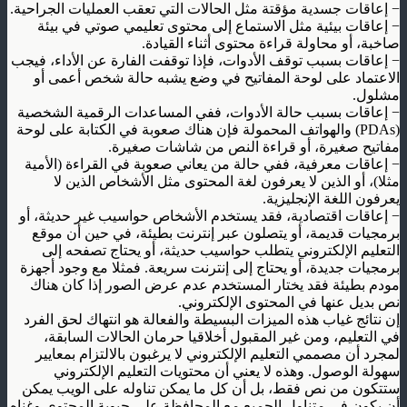
−
إعاقات جسدية مؤقتة مثل الحالات التي تعقب العمليات الجراحية
.
−
إعاقات بيئية مثل الاستماع إلى محتوى تعليمي صوتي في بيئة
صاخبة، أو محاولة قراءة محتوى أثناء القيادة
.
−
إعاقات بسبب توقف الأدوات، فإذا توقفت الفارة عن الأداء، فيجب
الاعتماد على لوحة المفاتيح في وضع يشبه حالة شخص أعمى أو
مشلول
.
−
إعاقات بسبب حالة الأدوات، ففي المساعدات الرقمية الشخصية
(PDAs)
والهواتف المحمولة فإن هناك صعوبة في الكتابة على لوحة
مفاتيح صغيرة، أو قراءة النص من شاشات صغيرة
.
−
إعاقات معرفية، ففي حالة من يعاني صعوبة في القراءة (الأمية
مثلا)، أو الذين لا يعرفون لغة المحتوى مثل الأشخاص الذين لا
يعرفون اللغة الإنجليزية
.
−
إعاقات اقتصادية، فقد يستخدم الأشخاص حواسيب غير حديثة، أو
برمجيات قديمة، أو يتصلون عبر إنترنت بطيئة، في حين أن موقع
التعليم الإلكتروني يتطلب حواسيب حديثة، أو يحتاج تصفحه إلى
برمجيات جديدة، أو يحتاج إلى إنترنت سريعة. فمثلا مع وجود أجهزة
مودم بطيئة فقد يختار المستخدم عدم عرض الصور إذا كان هناك
نص بديل عنها في المحتوى الإلكتروني
.
إن نتائج غياب هذه الميزات البسيطة والفعالة هو انتهاك لحق الفرد
في التعليم، ومن غير المقبول أخلاقيا حرمان الحالات السابقة،
لمجرد أن مصممي التعليم الإلكتروني لا يرغبون بالالتزام بمعايير
سهولة الوصول. وهذه لا يعني أن محتويات التعليم الإلكتروني
ستتكون من نص فقط، بل أن كل ما يمكن تناوله على الويب يمكن
أن يكون في متناول الجميع مع المحافظة على حيوية المحتوى وغناه