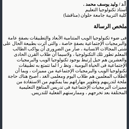
أ.د / وليد يوسف محمد .
أستاذ تكنولوجيا التعليم
كلية التربية جامعة حلوان (مناقشا)
ملخص الرسالة
فى ضوء تكنولوجيا الويب المتنامية الأبعاد والتطبيقات بصفةٍ عامة
والبرمجيات الإجتماعية بصفةٍ خاصة ، والتى أثرت بطبيعة الحال على
شتى المجالات الانسانية ، صار من الضرورى أن يواكب الطالب
المعلم تطور تلك التكنولوجيا ، ولاسيما أن طلاب القرن الحادى
والعشرين هم جيل إرتبط بوجود تكنولوجيا الويب والبرمجيات
الإجتماعية فى الحياة اليومية . ونظ ر ا لما تتمتع به تطبيقات
تكنولوجيا الويب والبرمجيات الإجتماعية من مميزات ، وبما أن
الطلاب المعلمين هم طلاب اليوم ومعلمى الغد ، أصبح هناك حاجة
ملحة لتدريبهم وتطوير مهاراتهم بما يمكنهم من الاستفادة من
مميزات البرمجيات الإجتماعية فى تدريس المناهج التعليمية
المختلفة بعد تخرجهم ، وممارستهم الفعلية للتدريس.