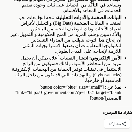
وتساعد في التأكّد من الحفاظ على ثبات وجودة تقديم
الخدمات في المعاهد والأقسام.
البيانات الضخمة والأدوات التحليلية:
تتجه الجامعات نحو
استخدام البيانات الضخمة (Big Data) والتحليل لأغراض
اعتماد الأبحاث وذلك لتوظيف النخبة من الباحثين
والأكادميين وجلب المزيد من المنح الحكومية و التمويل. غير
أن إنجاح هذا التوجه يتطلب من المدراء التنفيذيين
لتكنولوجيا المعلومات أن يضعوا الاستراتيجيات المثلى
اللازمة لإنجاحه على المدى الطويل.
الأمن الإلكتروني:
انتشار التقنيات أعلاه يمكن أن يحمل
مزيداً من المخاطر الأمنية، ولذلك فسيكون من الرائج
الاستثمار في تقنيات توفير الحماية من الهجمات الإلكترونية
(Cyber-attacks) و التهديدات التي قد تكون من داخل البيئة
الجامعية أو خارجها.
نقلا عن : [button color=”blue” size=”small”
link=”http://01government.com/?p=1102″ target=”blank”
]المصدر[/button]
شارك هذا الموضوع:
مشاركة