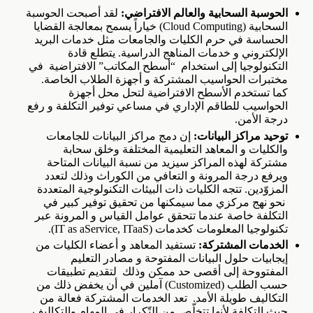
الحوسبة السحابية والعالم الافتراضي:
لقد أصبحت الحوسبة
السحابية (Cloud Computing) خياراً يسمح بمعالجة القضايا
الحساسة في حرم الكليات والجامعات مثل خدمات البريد
الإلكتروني و خدمات المناهج الدراسية. يتطلع قادة
التكنولوجيا إلى استخدام “أسطح المكاتب” الافتراضية في
مختبرات الحواسيب المشتركة و أجهزة الطلاب الخاصة.
كما تستخدم الأسطح الافتراضية لتحل محل أجهزة
الحواسيب للطاقم الإداري في مساعي توفير التكلفة و رفع
درجة الأمن.
توحيد مراكز البيانات:
إن دمج مراكز البيانات للجامعات
والكليات و المعاهد التعليمية المختلفة وخلق سحابة
مشتركة لهذه المراكز سيزيد من نسبة البيانات المتاحة
ويرفع درجة المرونة و التعافي من الكوراث وذلك لتعدد
المزوّدين. تتجه الكليات ذات البيئات التكنولوجية المتعددة
نحو نهج مركزي مما سيمكنها من تحقيق توفير كبير في
التكلفة خاصة عندما تتحقق عوامل القياس و المرونة عبر
تكنولوجيا المعلومات كخدمات (IT as aService, ITaaS).
الخدمات المشتركة:
تستفيد المعاهد و أعضاء الكليات من
إيجابيات حلول البيانات المفتوحة و مصادر التعليم
المفتووحة إلى أقصى حد ممكن وذلك لتقديم تطبيقات
حسب الطلب (Customized) آملين في أن يخفض ذلك من
التكاليف طويلة الأمد. تعد الخدمات المشتركة فعالة من
حيث التكلفة لأنها تتخلّص من التّكرار في المهام والتكاليف