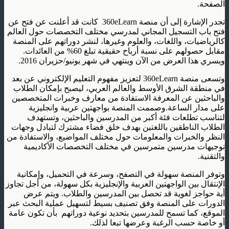
الصفحة.
تجدر الإشارة إلى أن منصة 360eLearn
كانت قد أعلنت عن فتح عن
فتح باب التسجيل المجاني لمدرسي مختلف التخصصات حول العالم
كالرياضيات، واللغات، والعلوم وغيرها، لنشر دوراتهم على المنصة
مقابل حصولهم على نسبة أرباح حقيقية تبلغ 60% من العائدات.
ويسري هذا العرض من الآن وينتهي في شهر يونيو/حزيران 2016.
وتسعى منصة 360eLearn لتعزيز مفهوم التعليم الإلكتروني عن بعد
في منطقة الشرق الأوسط والعالم العربي، ليصبح بإمكان الطلاب
والباحثين عن المعرفة الاستفادة من معارف وخبرات المتخصصين
على مدار الساعة.وصممت المنصة بواجهتين عربية وانجليزية
لتناسب تطلعات فئة أكبر من المدرسين والباحثين، وتستهدف
الطلاب الناطقين باللغتين بهدف خلق فضاء مشترك لتبادل وجهات
النظر والخبرات والمعلومات حول مختلف المواضيع، والاستفادة من
توجيهات مدرسين متمرسين في مختلف التخصصات الأكاديمية
والتقنية.
وتوفر المنصة سهولة في التصفح، وسرعة في التحميل، وإمكانية
الإنتقال بين الواجهتين العربية والإنجليزية بكل سهولة، من أجل تجاوز
أية حواجز لغوية قد تحصل بين المدرسين والطلاب. ويتم عرض
الدورات على المنصة وفق تصنيف بسيط لتسهيل عملية البحث عبر
الموقع، كما تسمح للمدرسين بتحديد نوعية دوراتهم
بأن تكون عامة
أو خاصة حسب الرغبة وعرضها تبعا لذلك.