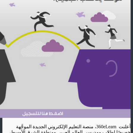
أعلنت
360eLearn، منصة التعليم الإلكتروني الجديدة الموجَّهة
خصيصًا لطلاب ومدرسي العالم العربي ومنطقة الشرق الأوسط،