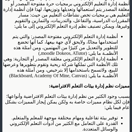
أنظمة إدارة التعليم الإلكتروني برمجيات حرة مفتوحة المصدر أو
مغلقة المصدر يتم استعمالها وتعديلها وتوزيعها، لهذا فإن أنظمة إدارة
التعليم هي برمجيات تخص نشاطات التعليم من حيث: مسار
المقررات الدراسية، والتفاعل، والتدريبات، والتمارين والتقويم
وغيرها، ويمكن تصنيف نظم إدرة التعلم الإلكتروني إلى ما يلي:
أنظمة إدارة التعلم الإلكتروني مفتوحة المصدر: والتي يتم
استخدامها مجانًا، ولايحق لأي جهة بيعها، كما أنها تخضع
للتطوير والتعديل من كثيرًا من المهتمين، ومن أمثلة هذه
الأنظمـة ما يلي: (moodle Dokeos, ATutor,)
أنظمة إدارة التعلم الإلكتروني مغلقة المصدر أو التجارية: وهي
تلك الأنظمة التي تملكها شركة ربحية وتقوم بتطويرها وعرضها
للبيع، ولاتسمح باستخدامها إلا بترخيص، ومن أمثلة هذه
الأنظمـة ما يلي: (Blackboard, Academy Of Mine, Canvas)
مميزات
نظم إدارة بيئات التعلم الافتراضية
:
بسبب وجود الكثير من نظم إدارة بيئات التعلم الافتراضية وأنواعها؛
فإن لكل نظام مميزات خاصة به ولكن يمكن إيجاز المميزات بشكل
عام فيما يلي:
توفير بيئة تفاعلية ومهام مختلفة موجهة للمعلم والمتعلم.
القدرة على التعامل مع الكثير من أدوات التعلم الإلكتروني
والوسائل المتعددة.