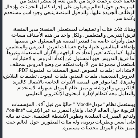
عالميًا حيث تُرجمت لأزيد من ثلاثين لغة، إذ ينتشر العديد من
المبرمجين حول العالم ويعملون على إجراء كامل التحديثات وإدخال
الوظائف الجديدة عليها، وللدخول للمنصة ينبغي وجود اسم مستخدم
وكلمة سر.
وهناك ثلاث فئات أو تصنيفات لمستعملي المنصة: مدير المنصة،
فريق التدريس والمتعلمين. ولكل واحد من هذه الأصناف مساحة
عمل وأدوات خاصة به؛ فمدير المنصة هو المسئول عن تنصيبها
وإضافة المقاييس عليها، وفتح حسابات لفريق التدريس والمتعلمين
عليها، كما يمكنه تغيير إعدادات الواجهة والألوان المستعملة وغيرها.
أما فريق التدريس فهو المسئول عن إعداد الدروس والاختبارات
باستعمال مجموعة من الأدوات تمكنه من وضع الدروس بمختلف
الامتدادات (ملفات النصوص، نسق المستندات المنقولة PDF،
العروض التقديمية، ملفات الفيديو، ملفات الصوت، تطبيقات الفلاش،
وغيرها)، كما تتوفر في المنصة الأدوات الخاصة بالاتصال كالبريد
الإلكتروني والدردشة، ويتميز نظام المودل بسهولة الاستخدام
والتعامل معه كنظام لإدارة المحتوى الإلكتروني التعليمي.
ويستعمل نظام “مودلMoodle ” حاليًا من قبل آلاف المؤسسات
التربوية حول العالم لإعداد وإنتاج المقررات عبر الإنترنت “on-line”،
ولدعم المقررات التقليدية وتطوير الأنشطة التعليمية، حيث تم بنائه
على أسس ونظريات تربوية، وله مئات المطورين حول العالم حيث
يتميز نظام المودل بتحديثات مستمرة.