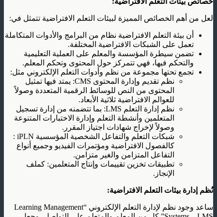
خصائص بيئات التعلم الافتراضية:
لعل من أهم الخصائص المميزة لبيئات التعلم الافتراضية تتمثل في:
أن بيئة التعلم الافتراضية نظام من البرامج والأدوات المتكاملة
تعمل على الشبكات الافتراضية المختلفة.
تضمن سيطرة المؤسسة والمعلم على العملية التعليمية
والتحكم فيها، فهي تتمركز حول المحتوى وتحكم المعلم.
تجمع تحتها مجموعة من نظم وأدوات التعلم الإلكتروني مثل:
نظم تقديم وإدارة المحتوى CMS: يمتد فيها تمثيل
المحتوى من النص للوسائط الرقمية المتعددة وصولاً
للعوالم الافتراضية ثلاثية الأبعاد.
نظم إدارة التعلم LMS: بما تتضمنه من إدارة تسجيل
المتعلمين وأنشطة التعلم وإدارة الاختبارات المتنوعة
وصولاً لإخراج شهادات اجتياز المقرر.
شبكات التعلم والتفاعل الشخصية المؤسسية iPLN :
كالفصول الافتراضية ومؤتمرات الفيديو وجميع أنواع
التفاعل المتزامن والغير متزامن.
تطبيقات تخزين تقييمات وإنتاج المتعلمين: كملف
الإنجاز.
نُظم إدارة بيئات التعلم الافتراضية
:
ساعد وجود نظم لإدارة التعلم الإلكتروني “Learning Management
Systems – LMS” كل من المعلم والمتعلم على التواصل، وجعل