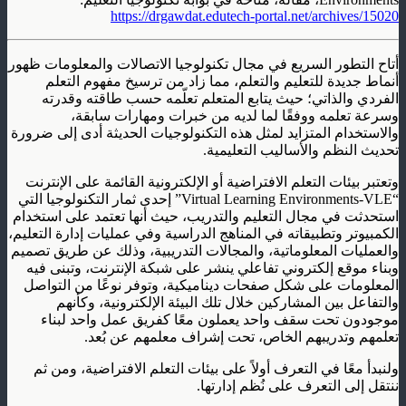
https://drgawdat.edutech-portal.net/archives/15020
أتاح التطور السريع في مجال تكنولوجيا الاتصالات والمعلومات ظهور
أنماط جديدة للتعليم والتعلم، مما زاد من ترسيخ مفهوم التعلم
الفردي والذاتي؛ حيث يتابع المتعلم تعلّمه حسب طاقته وقدرته
وسرعة تعلمه ووفقًا لما لديه من خبرات ومهارات سابقة،
والاستخدام المتزايد لمثل هذه التكنولوجيات الحديثة أدى إلى ضرورة
تحديث النظم والأساليب التعليمية.
وتعتبر بيئات التعلم الافتراضية أو الإلكترونية القائمة على الإنترنت
“Virtual Learning Environments-VLE” إحدى ثمار التكنولوجيا التي
استحدثت في مجال التعليم والتدريب، حيث أنها تعتمد على استخدام
الكمبيوتر وتطبيقاته في المناهج الدراسية وفي عمليات إدارة التعليم،
والعمليات المعلوماتية، والمجالات التدريبية، وذلك عن طريق تصميم
وبناء موقع إلكتروني تفاعلي ينشر على شبكة الإنترنت، وتبنى فيه
المعلومات على شكل صفحات ديناميكية، وتوفر نوعًا من التواصل
والتفاعل بين المشاركين خلال تلك البيئة الإلكترونية، وكأنهم
موجودون تحت سقف واحد يعملون معًا كفريق عمل واحد لبناء
تعلمهم وتدريبهم الخاص، تحت إشراف معلمهم عن بُعد.
ولنبدأ معًا في التعرف أولاً على بيئات التعلم الافتراضية، ومن ثم
ننتقل إلى التعرف على نُظم إدارتها.