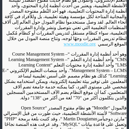
التعلم الإلكتروني، والمودل هو نظام حديث مفتوح المصدر لميكنة
الأنشطة التعليمية، ويعتبر من أحدث أنظمة إدارة المحتوى، وأحد
أنظمة إدارة المحتويات التعليمية، فهو أحد النُظم مفتوحة المصدر
والمجانية المتاحة لكل مؤسسة وهيئة تعليمية، بل وللأفراد في كافة
أنحاء العالم. لقد وصل مستخدموا نظام المودل حول العالم إلى آلاف
المنظمات التعليمية التي تعني بتوصيل ونشر وإدارة المقررات
التعليمية، سواء كنظام مستقل لتدريس المقررات أو كنظام مُكمل
لنظام تدريس المقررات وجهًا لوجه، وتتاح منصة المودل من خلال
الموقع الرسمي
www.moodle.org
وهو أحد أنظمة إدارة المقررات “Course Management System –
CMS” وأحد أنظمة إدارة التعلم “Learning Management System –
LMS” وأحد أنظمة إدارة محتويات التعلم “Learning Content
Management System – LCMS”. وأحد منصات التعليم الإلكتروني “E-
Learning” كذلك هو نظام مصمم على أسس تعليمية ليساعد
المعلمين على توفير بيئة تعليمية إلكترونية، ويمكن استخدامه بشكل
شخصي على مستوى الفرد، كما يمكنه خدمة جامعة تضم آلاف
المتعلمين، كما أن موقع النظام يضم الآف المستخدمين المسجلين
والذين يتكلمون أكثر من “70” لغة من أكثر من “138” دولة.
فالمودل “Moodle” هو نظام مفتوح المصدر “Open Source
Software” لأتمتة الأنشطة التعليمية، حيث طورت من قبل الإسترالي
“مارتن دوجيآمزMartin Dougiamas “، وقد كتبت بلغة برمجة “PHP”
وتعمل على قاعدة بيانات “MySQL”. وقد عرفت هذه المنصة نجاحًا