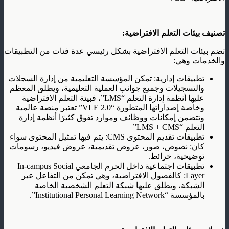
تصنيف بيئات التعلم الافتراضية:
تضم بيئات التعلم الافتراضية بشكل رئيسي عدة فئات من التطبيقات
والخدمات وهي:
تطبيقات إدارية: تمكن المؤسسة التعليمية من إدارة السجلات
والتسجيلات وجميع جوانب العملية التعليمية، ويطلق المعظم
عليها أنظمة إدارة التعلم “LMS”، فبيئة التعلم الافتراضية
وخاصة إصداراتها المتطورة “VLE 2.0” تعتبر منصة عالمية
وتتضمن إمكانات ووظائف وموارد تفوق كثيرًا أنظمة إدارة
التعلم “LMS + CMS”
تطبيقات تقديم المحتوى CMS: يتم فيها تمثيل المحتوى سواء
كان: نصوص، صور، عروض تقديمية، عروض فيديو، رسومات
توضيحية، خرائط.
تطبيقات اجتماعية داخل الحرم الجامعي In-campus Social
Layer: كالفصول الافتراضية، وهي تمكن من التفاعل عبر
الشبكة، ويطلق عليها شبكة التعلم الشخصية الخاصة
بالمؤسسة “Institutional Personal Learning Network”.