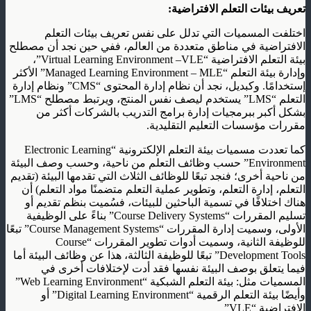
تعريف بيئات التعلم الافتراضية:
اختلفت المسميات التي تدلل على نفس تعريف بيئات التعلم
الافتراضية في مناطق متعددة من العالم، ففي حين نجد أن مصطلح
بيئة التعلم الافتراضية “Virtual Learning Environment –VLE”،
وإدارة بيئة التعلم “Managed Learning Environment – MLE” الأكثر
إستخدامًا. وكبديل، نجد أن نظام إدارة المحتوى “CMS” ونظام إدارة
التعلم “LMS” يستخدم ليصف نفس المنتج، ويرتبط مصطلح “LMS”
بشكل أكبر ببرمجيات إدارة برامج التدريب بالشركات أكثر من
مقررات مؤسسات التعليم التقليدية.
كما تعددت مسميات بيئة التعلم الإلكترونية “Electronic Learning
Environment” حسب وظائف التعلم من ناحية، وحسب وصف البيئة
من ناحية أخرى؛ فنجد تبعًا للوظائف الثلاث التي تقدمها البيئة (تقديم
التعلم، إدارة التعلم، وتطوير عملية التعلم متضمنًا مواد التعلم) أن
هناك اختلافًا في تسمية الباحثين للبيئات، فسُميت بنظم تقديم أو
تسليم المقررات “Course Delivery Systems” بناءً على الوظيفية
الأولى، وسميت إدارة المقررات “Course Management Systems” تبعًا
للوظيفة الثانية، وسميت أدوات تطوير المقررات “Course
Development Tools” تبعًا للوظيفة الثالثة، هذا عن وظائف البيئة أما
فيما يتعلق بوصف البيئة نفسها فقد أدت لإختلافات أخرى في
المسميات مثل: بيئة التعلم الشبكية “Web Learning Environment”
وأيضًا بيئة التعلم الرقمية “Digital Learning Environment” أو
الافتراضية “VLE”