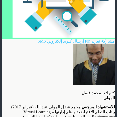
مشاركة
تغريد
Pin
إرسال كبريد إلكتروني
SMS
كتبها: د. محمد فضل
المولى
للاستشهاد المرجعي
:محمد فضل المولى عبد الله (فبراير 2017).
بيئات التعلم الافتراضية ونظم إدارتها – Virtual Learning
Environments، مقالة، متاحة في بوابة تكنولوجيا التعليم: