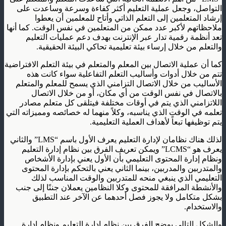
التواصل، وجعل عملية التعليم أكثر كفاءة وسرعة وساعدت على
إرشاد المتعلمين إلى التعلم الذاتي وأتاح للمعلمين أن يعطوا
ملاحظاتهم لأكبر عدد ممكن من المتعلمين في نفس الوقت. كما أنها
تعد أنظمة رقمية تدار عبر الإنترنت بهدف دعم عمليات التعليم
والتعلم من خلال إرساء بيئة تعليمية تحاكي البيئة الحقيقية.
كما أن عملية الاتصال بين المعلم والمتعلم في بيئة التعلم الافتراضية
تتم من خلال أدوات وأساليب التعلم التفاعلية سواء كانت هذه
الأساليب من خلال الاتصال التزامني الذي يسمح للمعلم والمتعلم
بالاتصال في نفس الوقت من أي مكان، أو من خلال الاتصال
اللاتزامني الذي يتم في أوقات مختلفة فيتلقى كل متعلم مصادر
تعلمه في الوقت الذي يناسبه، وكلاً منهما له خصائصه ومميزاته التي
يتم توظيفها تبعاً لأهداف العملية التعليمية.
لذلك هناك نظامان لإدارة التعليم يعرف الأول باسم “LMS” والثاني
يعرف هو “LCMS” ويمكن تعريف الفرق بين نظام إدارة التعليم
ونظام إدارة المحتوى التعليمي بأن الأول يعني بإدارة الأشخاص
والمتدربين والمدربين، بينما الثاني يعني بالتحكم بإدارة المحتوى
التعليمي الذي ينبغي منحه للمتدربين والوقت المناسب لذلك
والأنشطة المرافقة للمحتوى وكلا النظامين يعملان جننًا إلى جنب
بشكل متكامل ولا يجوز فصل أحدهما عن الآخر عند التطبيق
والاستخدام.
والشكل التالي يوضح الفرق بين نظام إدارة التعليم ونظام إدارة