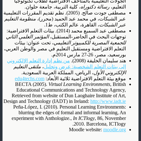
الجولات التعليمية بالمتاحف الافتراضية لطلاب تكنولوجيا
التعليم،
رسالة دكتوراه
، كلية التربية، جامعة حلوان.
مصطفى جودت صالح. (2005). نظم تقديم المقررات التعليمية
عبر الشبكات، في محمد عبد الحميد (محرر)،
منظومة التعليم
عبر الشبكات
، القاهرة، عالم الكتب، ط1.
مصطفى عبد السميع محمد (2014). بيئات التعلم الافتراضية:
توجهات البحث في الحاضر-المستقبل،
المؤتمر العلمي الثاني
للجمعية المصرية للكمبيوتر التعليمي
، تحت عنوان: بيئات
التعلم الافتراضية ومستقبل التعليم في مصر والوطن العربي،
بورسعيد، مصر، 26-27 مارس 2014م.
هند سليمان الخليفة (2008).
من نظم إدارة التعلم الإلكتروني
إلى بيئات التعلم الشخصية: عرض وتحليل
،
ملتقى التعليم
الإلكتروني الأول
، الرياض، المملكة العربية السعودية.
موقع بيئة التعلم الافتراضية ثلاثية الأبعاد:
edu4techs.com
BECTA (2005).
Virtual Learning Environments
, British
Educational Communications and Technology Agency,
Retrieved from website of Dun Laoghaire Institute of Art,
Design and Technology (IADT) in Ireland:
http://www.iadt.ie
Peña-López, I. (2010). Personal Learning Environments:
blurring the edges of formal and informal learning, An
experiment with Anthologize.,
In ICTlogy
, 86, November
2010. Barcelona, ICTlogy.
Moodle website:
moodle.org