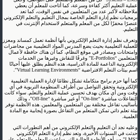
عملية التعليم أكثر كفاءة وسرعة، كما أتاحت للمعلم أن يعطي
ملاحظاته لأكبر عدد من المتعلمين في نفس الوقت، كما تعد
برمجيات نظم إدارة التعلم الخاصة بمجال التعليم والتعلم الإلكتروني
عنصرًا محفزًا لكل من المعلم والمتعلم لاستخدام الإنترنت في
التعليم.
وتعرف نظم إدارة التعلم الإلكتروني بأنها أنظمة تعمل كمساند ومعزز
للعملية التعليمية بحيث يضع المدرس المواد التعليمية من محاضرات
وامتحانات ومصادر في موقع النظام، كما أن هناك حافظة لأعمال
المتعلمين “E-Portfolios” وغرفًا للنقاش وغيرها من الخدمات
الإلكترونية الداعمة للمادة الدراسية، هذه النظم يطلق عليها أحيانًا
اسم بيئات التعلم الافتراضية “Virtual Learning Environments”.
كما أنها حزم برامج متكاملة تشكل نظامًا لإدارة العملية التعليمية
الإلكترونية وتحقق التواصل بين أطراف المنظومة التربوية في أي
وقت ومن أي مكان بهدف تحسين عملية التعلم والتعلم. سواء كانت
التفاعلات مباشرة “On-line” أو غير مباشرة “Off-line”، وذلك
بأساليب تفاعل مختلفة بين المتعلمين والمعلمين. هذه الأنظمة توفر
بيئة تعلم ذاتي تمكن المتعلم من التفاعل بصورة إيجابية مع المادة
العلمية.
وعليه نجد أن التعليم والتعلم الإلكتروني من أهم التطورات التي
حدثت في السنوات الأخيرة، وتعد نظم إدارة التعلم الإلكتروني
“LMS” من أهم الأنظمة الحالية التي ساعدت المعلم والمتعلم على