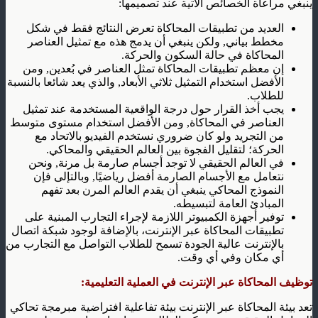
ينبغي مراعاة الخصائص الآتية عند تصميمها:
العديد من تطبيقات المحاكاة تعرض النتائج فقط في شكل
مخطط بياني, ولكن ينبغي أن يدمج هذه مع تمثيل العناصر
المحاكاة في حالة السكون والحركة.
إن معظم تطبيقات المحاكاة تمثل العناصر في بُعدين, ومن
الأفضل استخدام التمثيل ثلاثي الأبعاد, والذي يعد شائعا بالنسبة
للطلاب.
يجب أخذ القرار حول درجة الواقعية المستخدمة عند تمثيل
العناصر في المحاكاة, ومن الأفضل استخدام مستوى متوسط
من التجريد ولو كان ضروري نستخدم الفيديو بالاتحاد مع
الحركة؛ لتقليل الفجوة بين العالم الحقيقي والمحاكي.
في العالم الحقيقي لا توجد أجسام صارمة بل مرنة, ونحن
نتعامل مع الأجسام الصارمة أفضل رياضيًا, وبالتإلى فإن
النموذج المحاكي ينبغي أن يقدم العالم المرن بعد تفهم
المبادئ العامة لتبسيطه.
توفير أجهزة الكمبيوتر اللازمة لإجراء التجارب المبنية على
تطبيقات المحاكاة عبر الإنترنت، بالإضافة لوجود شبكة اتصال
بالإنترنت عالية الجودة تسمح للطلاب التواصل مع التجارب من
أي مكان وفي أي وقت.
توظيف المحاكاة عبر الإنترنت في العملية التعليمية:
تعد بيئة المحاكاة عبر الإنترنت بيئة تفاعلية افتراضية مبرمجة تحاكي