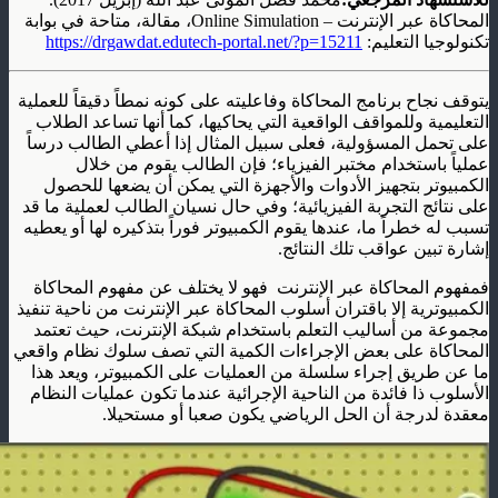
المحاكاة عبر الإنترنت – Online Simulation، مقالة، متاحة في بوابة
تكنولوجيا التعليم:
https://drgawdat.edutech-portal.net/?p=15211
يتوقف نجاح برنامج المحاكاة وفاعليته على كونه نمطاً دقيقاً للعملية
التعليمية وللمواقف الواقعية التي يحاكيها، كما أنها تساعد الطلاب
على تحمل المسؤولية، فعلى سبيل المثال إذا أعطي الطالب درساً
عملياً باستخدام مختبر الفيزياء؛ فإن الطالب يقوم من خلال
الكمبيوتر بتجهيز الأدوات والأجهزة التي يمكن أن يضعها للحصول
على نتائج التجربة الفيزيائية؛ وفي حال نسيان الطالب لعملية ما قد
تسبب له خطراً ما، عندها يقوم الكمبيوتر فوراً بتذكيره لها أو يعطيه
إشارة تبين عواقب تلك النتائج.
فمفهوم المحاكاة عبر الإنترنت فهو لا يختلف عن مفهوم المحاكاة
الكمبيوترية إلا باقتران أسلوب المحاكاة عبر الإنترنت من ناحية تنفيذ
مجموعة من أساليب التعلم باستخدام شبكة الإنترنت، حيث تعتمد
المحاكاة على بعض الإجراءات الكمية التي تصف سلوك نظام واقعي
ما عن طريق إجراء سلسلة من العمليات على الكمبيوتر، ويعد هذا
الأسلوب ذا فائدة من الناحية الإجرائية عندما تكون عمليات النظام
معقدة لدرجة أن الحل الرياضي يكون صعبا أو مستحيلا.