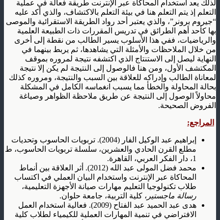
لذلك يعد استخدام المحاكاة عبر الإنترنت طريقة فعالة في عملية
التعلم إذ يتم التعلم هنا في بيئة التعلم بالاكتشاف، والذي أكد عليه
“جيروم برونر”، والذي يعتبر أحد رواد الطريقة الاستقرائية والموصى
بها كأحد أهم الطرائق في تدريس المقررات ذات الطبيعة العلمية
والرياضيات، ففي هذا الأسلوب يسير الطالب من نقطة إلى أخرى
من خلال الملاحظات والأمثلة التي يشاهدها، ثم يربط بينهما في
النهاية ليصل إلى الاستنتاج الذي اكتشفه نتيجة لمروره بموقف
المكتشف الأول، ومن هنا فالوصول إلى النتيجة لم يكن إلا نتيجة
لمعاناة الطالب وإدراكه للعلاقة بين السبب والنتيجة، ومروره كذلك
بحالة المحاولة والخطأ مما يسبب انغماسه الكامل في المشكلة
محاولاً الوصول إلى النتيجة عن طريق ملاحظة الظواهر وصياغة
الفروض الصحيحة.
المراجع:
إبراهيم عبد الوكيل الفار (2004). تربويات الحاسوب وتحديات
مطلع القرن الحادي والعشرين، سلسلة تربويات الحاسوب، ط
1، دار الفكر العربي، القاهرة.
محمد فضل المولى عبد الله (2012). أثر العلاقة بين أنماط
المحاكاة عبر الإنترنت واستخدام البيان العملي في اكتساب
طلاب تكنولوجيا التعليم مهارات صيانة الأجهزة التعليمية،
رسالة ماجستير
، كلية التربية، جامعة حلوان.
هدى عبد الحميد عبد الفتاح (2009). فعالية استخدام العمل
الافتراضي في تنمية المهارات العملية للكيمياء لطلاب كلية