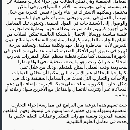
المعامل الحقيقية وهي تمكن الطالب من إجراء تجارب معملية عن
بعد بنفسه، أو في مجموعة من الأفراد المتواجدين في أماكن
مختلفة، ويمكنهم الاشتراك في بناء وإجراء نفس التجربة من خلال
الويب أو العمل في مشروع بحثي مشترك على جهاز الكمبيوتر
والوصول إلى الاستنتاجات في المواد العلمية، وتحتوي تلك المعامل
على أجهزة كمبيوتر ذات سرعة وطاقة تخزين وتطبيقات لتجارب
علمية مناسبة ووسائل الاتصال بالشبكة العالمية تمكن الطلاب من
القيام بالتجارب العلمية وتكرارها ومشاهدة التفاعلات والنتائج بدون
التعرض لأدنى مخاطرة وبأقل جهد وتكلفة ممكنة، وتساهم بدرجة
كبيرة في تعميق فهم الأفكار الصعبة، كما تساعد على سد العجز في
الأجهزة المعملية، كما يمكن تغطية معظم أفكار المقررات بتجارب
المحاكاة عبر الإنترنت وهو ما يصعب تحقيقه في الواقع نظرا
لمحدودية وقت العملي المتاح للمتعلم، وذلك من خلال تبني
تكنولوجيا المحاكاة عبر الإنترنت التي يمكنها أن تحاكي العمليات
والأحداث والتجارب التي تحدث في المعامل الحقيقية وذلك في
شكل تجارب إلكترونية متاحة على شبكة الإنترنت، إضافة إلى دعم
المحاكاة عبر الإنترنت للاتصال والتفاعل مع الآخرين سواء زملائه أو
معلميه.
حيث تسهم هذه النوعية من البرامج في ممارسة إجراء التجارب
المعملية بسهولة ودون خطورة مما يسهم في تبسيط وفهم المفاهيم
العلمية المجردة وتنمية مهارات التفكير وعمليات التعلم عكس ما
يحدث في معامل العلوم التقليدية.