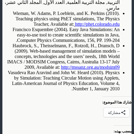
التربية, مجلة التربية العلمية, العدد الأول, المجلد الثاني عشر،
مارس.
Wieman, W. Adams, P. Loeblein, and K. Perkins (2010).
Teaching physics using PhET simulations, The Physics
Teacher, Available at:
http://phet.colorado.edu
Francisco Esquembre (2004). Easy Java Simulations: An
easy-to-use tool to create scientific simulations in Java,
Computer Physics Communications, 156, PP. 199-204.
Haubrock, S., Theisselmann, F., Rotzoll, H., Dransch, D
(2009). Web-based management of simulation models –
concepts, technologies and the users’ needs, 18th World
IMACS / MODSIM Congress, Cairns, Australia 13-17 July
2009, Available at:
http://mssanz.org.au/modsim09
Vasudeva Rao Aravind and John W. Heard (2010). Physics
by Simulation: Teaching Circular Motion using Applets,
Latin-American Journal of Physics Education, Volume 4,
Number 1, January 2010.
شارك هذا الموضوع:
مشاركة
معجب بهذه: