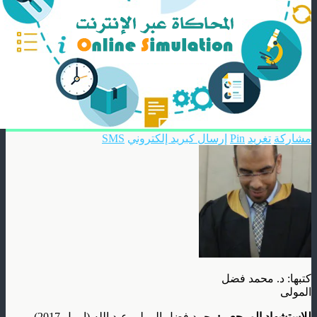
مشاركة
تغريد
Pin
إرسال كبريد إلكتروني
SMS
كتبها: د. محمد فضل
المولى
للاستشهاد المرجعي:
محمد فضل المولى عبد الله (إبريل 2017).