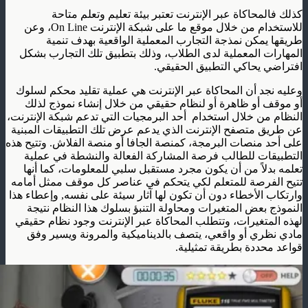
كذلك فالمحاكاة عبر الإنترنت تعتبر بيئة تعليم وتعلم متاحة
للاستخدام من خلال موقع ما على شبكة الإنترنت On Line، وعن
طريقها يمكن نمذجة التجارب المعملية الواقعية بهدف تنمية
المهارات المعملية لدى الطلاب، وذلك بتطبيق تلك التجارب بشكل
افتراضي يحاكي التطبيق الحقيقي.
وعليه نجد أن المحاكاة عبر الإنترنت هي عملية تقليد محكم لسلوك
أو موقف أو ظاهرة أو لنظام حقيقي من خلال إنشاء نموذج لذلك
النظام من خلال استخدام أحد البرمجيات التي تدعم شبكة الإنترنت،
عن طريق متصفح الإنترنت الذي يدعم عرض تلك التطبيقات المبنية
على أحد منصات البرمجة، كمنصة الجافا أو منصة الفلاش. وتتيح هذه
التطبيقات للطالب فرصة المشاركة الفعالة والنشطة في عملية
تعلمه بدلاً من أن يكون مجرد مستقبل سلبي للمعلومات، كما أنها
تتيح الفرصة للمتعلم لكي يتحكم في عناصر كل موقف ممثل أمامه
وارتكاب الأخطاء دون أن تكون لها آثار سيئة على نفسه, وإعطاء هذا
النموذج بعض المتغيرات ومحاولة التنبؤ بسلوك هذا النظام نتيجة
لهذه المتغيرات، وتتطلب المحاكاة عبر الإنترنت وجود نظام حقيقي
مادي نظري أو واقعي، يتصف بالديناميكية والمرونة ويسير وفق
قواعد محددة بطريقة تمثيلية.