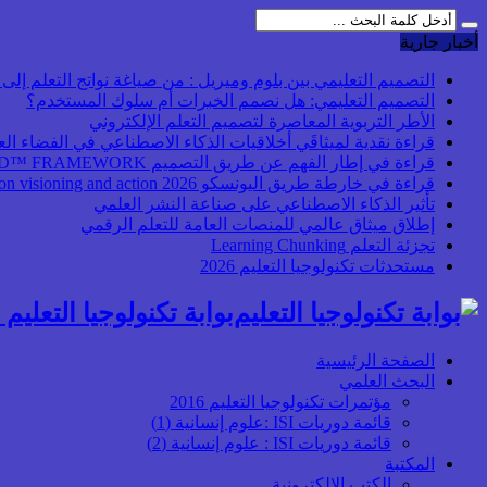
أخبار جارية
التصميم التعليمي بين بلوم وميريل : من صياغة نواتج التعلم إلى بن
التصميم التعليمي: هل نصمم الخبرات أم سلوك المستخدم؟
الأطر التربوية المعاصرة لتصميم التعلم الإلكتروني
قراءة نقدية لميثاقَي أخلاقيات الذكاء الاصطناعي في الفضاء ال
قراءة في إطار الفهم عن طريق التصميم UbD™ FRAMEWORK
قراءة في خارطة طريق اليونسكو 2026 Transforming higher education: global collaboration on visioning and action
تأثير الذكاء الاصطناعي على صناعة النشر العلمي
إطلاق ميثاق عالمي للمنصات العامة للتعلم الرقمي
تجزئة التعلم Learning Chunking
مستحدثات تكنولوجيا التعليم 2026
بوابة تكنولوجيا التعليم أ
الصفحة الرئيسية
البحث العلمي
مؤتمرات تكنولوجيا التعليم 2016
قائمة دوريات ISI :علوم إنسانية (1)
قائمة دوريات ISI : علوم إنسانية (2)
المكتبة
الكتب الإلكترونية