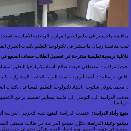
مناقشة ماجستير في تعليم الصم المهارت الرياضية الاساسية باستخد
تمت مناقشة رسال ماجستير في تكنولوجيا التعليم بكليات الشرق العرب
فاعلية برمجية تعليمية مقترحة في تحصيل الطلاب ضعاف السمع في م
تحت إشراف: د. مصطفى جودت صالح، استاذ تكنولوجيا التعليم المشار
ناقش الرسالة : د. أحمد أبو زيد ، استاذ التربية الخاصة المشارك ، بكل
د. محمد شوقي شلتوت ، استاذ تكنولوجيا التعليم المساعد ، بكليات ال
هدفت الدراسة إلى التوصل إلى قائمة بمعايير تصميم برامج الكمب
الرياضيات.
منهج وأداة الدراسة:
اعتمدت الدراسة المنهج شبه التجريبي، لدراسة أثر 
مجتمع وعينة الدراسة:
تكوَّن مجتمع الدراسة من طلاب ضعيفي السم
سمعية في عملية التعليم. وتم اختيار العينة بشكل عشوائي حيث تمثل العينة (20) طالباً قسمت إلى مجموعتين تجري