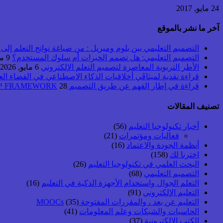
24 مايو, 2017
آخر ما نشر بالموقع
التصميم التعليمي بين بلوم وميريل : من صياغة نواتج التعلم إلى بن
التصميم التعليمي: هل نصمم الخبرات أم سلوك المستخدم؟
9 مايو, 2026
الأطر التربوية المعاصرة لتصميم التعلم الإلكتروني
6 مايو, 2026
قراءة نقدية لميثاقَي أخلاقيات الذكاء الاصطناعي في الفضاء ال
قراءة في إطار الفهم عن طريق التصميم UbD™ FRAMEWORK
28 أبريل, 2026
تصنيف المقالات
أخبار تكنولوجيا التعليم
(56)
فعاليات ومؤتمرات
(21)
أنظمة الجودة والاعتماد
(16)
اخترنا لك
(158)
البحث العلمي في تكنولوجيا التعليم
(26)
التصميم التعليمي
(68)
التعلم الجوال واستخدام الأجهزة الذكية في التعليم
(16)
التعليم الإلكتروني
(91)
التعليم عن بعد ، والمقررات المفتوحة MOOCs
(35)
الحاسبات والشبكات وعلم المعلومات
(41)
الكتب الإلكترونية
(37)