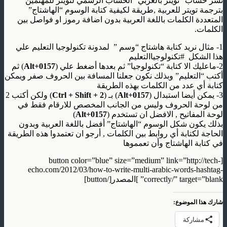
نشر حساب “تويتر بالعربي” الحساب الرسمي لتويتر للمهتمين
بترجمة تويتر للعربية ,طريقة لكيفية كتابة الوسوم “الهاشتاج”
المتعددة الكلمات باللغة العربية بدون اضافة رموز او فواصل بين
الكلمات.
1- مثال نريد كتابة هاشتاج “وسم ” لمدونة تكنولوجيا التعليم علي
هذا الشكل #تكنولوجياالتعليم
2-ماعليك الا كتابة “تكنولوجيا” ثم بعدها أضغط علي (
Alt+0157
) ثم
أكتب “التعليم” وبذلك نكون جعلنا المسافة بين الحروف صفر ويمكن
كتابة أي عدد من الكلمات بهذه الطريقة
3- يمكن أيضا استبدال (
Alt+0157
) بـ (
Ctrl + Shift + 2
) ولكن أكتب 2
من لوحة الحروف وليس من الجانب المخصص للارقام فقط في
لوحة المفاتيح , الافضل ان تستخدم (
Alt+0157
)
بذلك يكون شكل الوسوم “الهاشتاج” أفضل باللغة العربية وبدون
الحاجة لكتابة أي روابط بين الكلمات , أرجو ان تعتمدوا هذه الطريقة
في كتابة الهاشتاج وأن تعمموها
[button color=”blue” size=”medium” link=”http://tech-
echo.com/2012/03/how-to-write-multi-arabic-words-hashtag-
correctly/” target=”blank” ]المصدر[/button]
شارك هذا الموضوع:
مشاركة