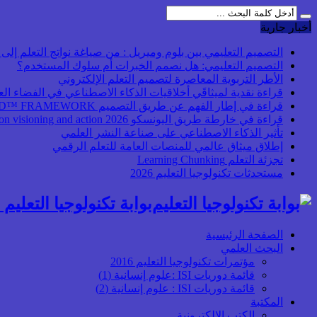
أخبار جارية
التصميم التعليمي بين بلوم وميريل : من صياغة نواتج التعلم إلى بن
التصميم التعليمي: هل نصمم الخبرات أم سلوك المستخدم؟
الأطر التربوية المعاصرة لتصميم التعلم الإلكتروني
قراءة نقدية لميثاقَي أخلاقيات الذكاء الاصطناعي في الفضاء ال
قراءة في إطار الفهم عن طريق التصميم UbD™ FRAMEWORK
قراءة في خارطة طريق اليونسكو 2026 Transforming higher education: global collaboration on visioning and action
تأثير الذكاء الاصطناعي على صناعة النشر العلمي
إطلاق ميثاق عالمي للمنصات العامة للتعلم الرقمي
تجزئة التعلم Learning Chunking
مستحدثات تكنولوجيا التعليم 2026
بوابة تكنولوجيا التعليم أ
الصفحة الرئيسية
البحث العلمي
مؤتمرات تكنولوجيا التعليم 2016
قائمة دوريات ISI :علوم إنسانية (1)
قائمة دوريات ISI : علوم إنسانية (2)
المكتبة
الكتب الإلكترونية