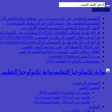
أخبار جارية
التصميم التعليمي بين بلوم وميريل : من صياغة نواتج التعلم إلى بن
التصميم التعليمي: هل نصمم الخبرات أم سلوك المستخدم؟
الأطر التربوية المعاصرة لتصميم التعلم الإلكتروني
قراءة نقدية لميثاقَي أخلاقيات الذكاء الاصطناعي في الفضاء ال
قراءة في إطار الفهم عن طريق التصميم UbD™ FRAMEWORK
قراءة في خارطة طريق اليونسكو 2026 Transforming higher education: global collaboration on visioning and action
تأثير الذكاء الاصطناعي على صناعة النشر العلمي
إطلاق ميثاق عالمي للمنصات العامة للتعلم الرقمي
تجزئة التعلم Learning Chunking
مستحدثات تكنولوجيا التعليم 2026
بوابة تكنولوجيا التعليم أ
الصفحة الرئيسية
البحث العلمي
مؤتمرات تكنولوجيا التعليم 2016
قائمة دوريات ISI :علوم إنسانية (1)
قائمة دوريات ISI : علوم إنسانية (2)
المكتبة
الكتب الإلكترونية