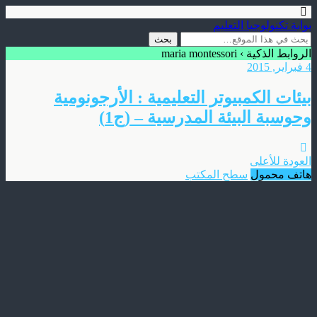
بوابة تكنولوجيا التعليم
الروابط الذكية › maria montessori
4 فبراير, 2015
بيئات الكمبيوتر التعليمية : الأرجونومية
وحوسبة البيئة المدرسية – (ج1)
العودة للأعلى
هاتف محمول
سطح المكتب