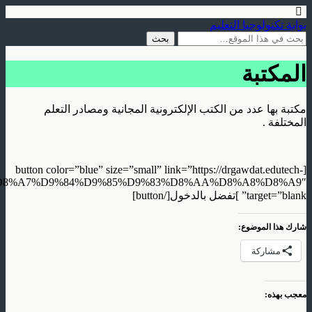
بوابة تكنولوجيا التعليم
المكتبة
مكتبة بها عدد من الكتب الإلكترونية المجانية ومصادر التعلم
المختلفة .
[button color=”blue” size=”small” link=”https://drgawdat.edutech-
tegory/%D8%A7%D9%84%D9%85%D9%83%D8%AA%D8%A8%D8%A9″
target=”blank” ]تفضل بالدخول[/button]
شارك هذا الموضوع:
مشاركة
معجب بهذه: