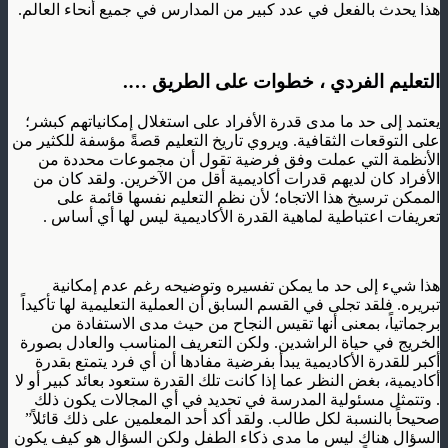
هذا يحدث بالفعل في عدد كبير من المدارس في جميع أنحاء العالم.
التعليم الفردي ، خطوات على الطريق ….
يعتمد إلى حد ما مدى قدرة الأفراد على استغلال إمكانياتهم كبشر؛
على التوقعات الثقافية. ويروي تاريخ التعليم قصةً مؤسفة للكثير من
الأنظمة التي عملت وفق فرضية تقول أن مجموعات محددة من
الأفراد كان لديهم قدرات أكاديمية أقل من الآخرين. ولقد كان من
الممكن ترسيخ هذا الاتجاه؛ لأن نظم التعليم نفسها قائمة على
تعريفات اعتباطية لماهية القدرة الأكاديمية ليس لها أي أساس .
هذا شيء إلى حد ما يمكن تفسيره وتوضيحه رغم عدم إمكانية
تبريره. فلقد تجلى في القسم السابق أن العملية التعليمية لها تأكيداً
برجماتياً، بمعنى أنها تقيس النجاح من حيث مدى الاستفادة من
الخريج في حياة الراشدين. ولكن التعريف المناسب والعادل بصورة
أكبر للقدرة الأكاديمية يبدأ بفرضية مفادها أن أي فرد يتمتع بقدرة
أكاديمية، بغض النظر عما إذا كانت تلك القدرة ستعود بعائد كبير أو لا
. وتتمثل مسئولية المدرسة في تحديد في أي المجالات يكون ذلك
صحيحاً بالنسبة لكل طالب. ولقد أكد أحد المعلمين على ذلك قائلاً”
السؤال هناك ليس ما مدى ذكاء الطفل ولكن السؤال هو كيف يكون