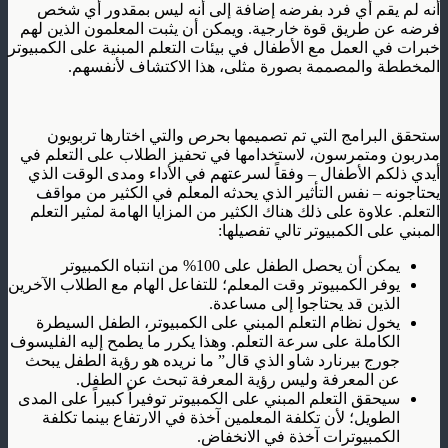
أنه لم يقم أي فرد بفرضه إضافة إلى أنه ليس بمقدور أي شخص
فرضه عن طريق قوة خارجية. ويمكن أن يثبت المعلمون الذين لهم
خبرات في العمل مع الأطفال في بيئات التعلم المبنية على الكمبيوتر
المخططة والمصممة بصورة مثلى، هذا الاكتشاف لأنفسهم.
ستحقق البرامج التي تم تصميمها بحرص والتي اختارها تربويون
مدربون ومتمرسون، لاستخدامها في تحفيز الطلاب على التعلم في
أيدي ذلكم الأطفال – وفقاً لسرعتهم في الأداء ومدى الوقت الذي
يحتاجونه – نفس التأثير الذي يحدثه المعلم في الكثير من مواقف
التعلم. علاوة على ذلك هناك الكثير من المزايا الهامة لمثير التعلم
المبني على الكمبيوتر تالي تفصيلها:
يمكن أن يحصل الطفل على 100% من انتباه الكمبيوتر
يوفر الكمبيوتر وقت المعلم؛ للتفاعل الهام مع الطلاب الآخرين
الذين قد يحتاجوا إلى مساعدة.
يخول نظام التعلم المبني على الكمبيوتر، الطفل السيطرة
الكاملة على سرعة التعلم. وهذا يكرر ما يطمح إليه الفليسوف
جورج بيرنارد شاو الذي قال” ما نريده هو رؤية الطفل يبحث
عن المعرفة وليس رؤية المعرفة تبحث عن الطفل.
سيحقق التعلم المبني على الكمبيوتر توفيراً كبيراً على المدى
الطويل؛ لأن تكلفة المعلمين آخذة في الارتفاع بينما تكلفة
الكمبيوترات آخذة في الانخفاض.