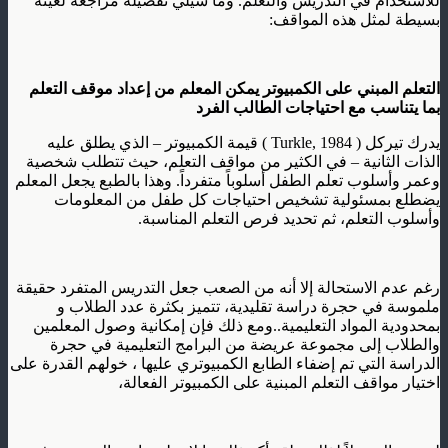
للاستخدام في التدريس والتعلم. وما سيلي تفصيله مراجعة لعينة
بسيطة لمثل هذه المواقف:
التعلم المبني على الكمبيوتر يمكن المعلم من إعداد موقف التعلم
بما يتناسب مع احتياجات الطالب الفرد
يدرك تيركل ( Turkle, 1984 ) قيمة الكمبيوتر – الذي يطلق عليه
الذات الثانية – في الكثير من مواقف التعلم، حيث تتطلب شخصية
وعمر وأسلوب تعلم الطفل أسلوباً متفرداً. وهذا بالطبع يجعل المعلم
يضطلع بمسئولية تشخيص احتياجات كل طفل من المعلومات
وأسلوب التعلم، ثم تحديد فرص التعلم المناسبة.
رغم عدم الاستحالة إلا أنه من الصعب جعل التدريس المتفرد حقيقة
ملموسة في حجرة دراسة تقليدية، تتميز بكثرة عدد الطلاب و
بمحدودية المواد التعليمية..ومع ذلك فإن إمكانية وصول المعلمين
والطلاب إلى مجموعة عريضة من البرامج التعليمية في حجرة
الدراسة التي تم إضفاء الطابع الكمبيوتري عليها ، خولهم القدرة على
اختيار مواقف التعلم المبنية على الكمبيوتر الفعالة،