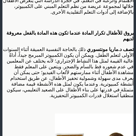
الاهتمام والرغبة في التعلم، في حجرة الدراسة التي يتعرض الأطفال
خلالها لمجموعة عريضة من نظم التعلم المبني على الكمبيوتر،
بالإضافة إلى أدوات التعلم التقليدية الأخرى.
يروق للأطفال تكرار المادة عندما تكون هذه المادة بالفعل معروفة
لديهم
تصف د.ماريا مونتسوري
ذلك بالحاجة النفسية العميقة أثناء السنوات
الأولى لتعلم الطفل. ويمكن أن يكون الكمبيوتر المبرمج جيداً، أداةً
عالية القيمة لمثل هذا النشاط الإجتراري؛ لأنه يختلف عن المعلمين
في عدم شعوره قط بالسأم والضجر. ويتعين على المعلم فقط
مشاهدة الأطفال أثناء ممارستهم لألعاب الفيديو؛ حتى يمكن أن
يعرف مدى سهولة وشمولية تحفيز الأطفال، عن طريق استخدام
أنشطة كمبيوترية. وعندما يكون لمثل هذه الأنشطة قيمة مضافة
متمثلة في قدرتها على بناء الأطفال على الصعيد التعليمي، سيكون
منطقياً استغلال قدرات الكمبيوتر التحفيزية.