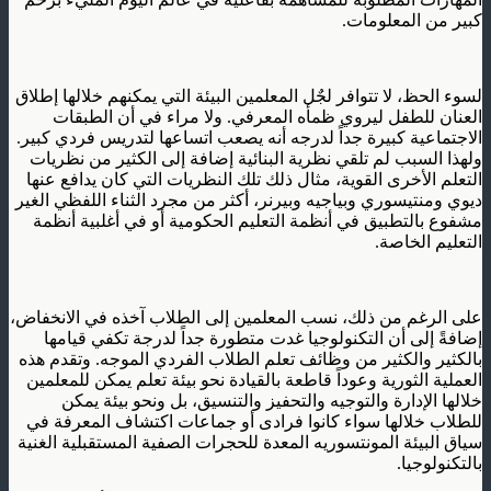
كبير من المعلومات.
لسوء الحظ، لا تتوافر لجٌل المعلمين البيئة التي يمكنهم خلالها إطلاق
العنان للطفل ليروي ظمأه المعرفي. ولا مراء في أن الطبقات
الاجتماعية كبيرة جداً لدرجه أنه يصعب اتساعها لتدريس فردي كبير.
ولهذا السبب لم تلقي نظرية البنائية إضافة إلى الكثير من نظريات
التعلم الأخرى القوية، مثال ذلك تلك النظريات التي كان يدافع عنها
ديوي ومنتيسوري وبياجيه وبيرنر، أكثر من مجرد الثناء اللفظي الغير
مشفوع بالتطبيق في أنظمة التعليم الحكومية أو في أغلبية أنظمة
التعليم الخاصة.
على الرغم من ذلك، نسب المعلمين إلى الطلاب آخذه في الانخفاض،
إضافةً إلى أن التكنولوجيا غدت متطورة جداً لدرجة تكفي قيامها
بالكثير والكثير من وظائف تعلم الطلاب الفردي الموجه. وتقدم هذه
العملية الثورية وعوداً قاطعة بالقيادة نحو بيئة تعلم يمكن للمعلمين
خلالها الإدارة والتوجيه والتحفيز والتنسيق، بل ونحو بيئة يمكن
للطلاب خلالها سواء كانوا فرادى أو جماعات اكتشاف المعرفة في
سياق البيئة المونتسوريه المعدة للحجرات الصفية المستقبلية الغنية
بالتكنولوجيا.