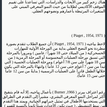
هناك زخم كبير من الأبحاث والدراسات، التي تساعدنا على تقييم
الموقف الأكاديمي لطلابنا من حيث النمو المعرفي المبني على
المتغيرات المرتبطة بأعمارهم ونضوجهم العقلي.
( Piaget , 1954, 1971 )
لاحظ بياجيه ( Piaget , 1954, 1971 ) أن جميع الطلاب تتقدم بصورة
مطردة نحو النضج العقلي بداية من المرحلة الأولية للمهارات
الحسحركية ( من الميلاد حتى 18 شهراً / عامين ) ومروراً بالمرحلة
التي تسبق مرحلة العمليات المحسوسة أو المرحلة الرمزية ( من
سن 18 شهراً على سن 7/8 أعوام ) ومرحلة العمليات الحسية ( التي
تبدأ من سن 7 أعوام حتى سن 12 عاماً ) وانتهاءً بالمرحلة التي يكون
خلالها الطفل قادراً على العمليات الرسمية ( بدايةً من سن 12 عاماً
حتى سن 15 عاماً).
رغم اعتراف بيرنر ( Burner ,1966 ) بأعمال بياجيه، إلا أنه قام بتنقيح
أكثر لمراحل النمو المعرفي البشري، مشيراً إلى التقدم في الطرائق
التي يستخدمها الأطفال في تمثيل خبراتهم الحياتية. ويمتد هذا التقدم
من نمط التنشيطي ( حيث تكون الأحداث شيئاً ثانوياً بالنسبة للفهم )