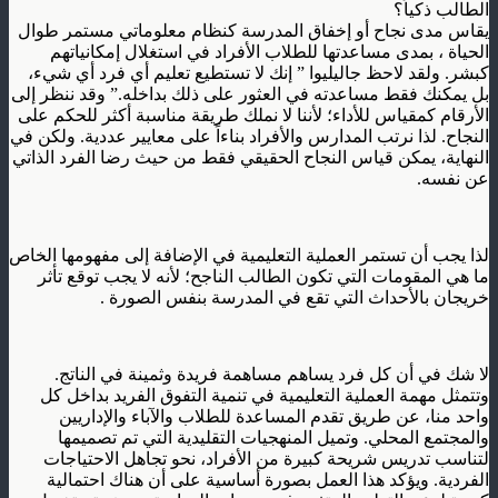
الطالب ذكياً؟
يقاس مدى نجاح أو إخفاق المدرسة كنظام معلوماتي مستمر طوال
الحياة ، بمدى مساعدتها للطلاب الأفراد في استغلال إمكانياتهم
كبشر. ولقد لاحظ جاليليوا ” إنك لا تستطيع تعليم أي فرد أي شيء،
بل يمكنك فقط مساعدته في العثور على ذلك بداخله.” وقد ننظر إلى
الأرقام كمقياس للأداء؛ لأننا لا نملك طريقة مناسبة أكثر للحكم على
النجاح. لذا نرتب المدارس والأفراد بناءاً على معايير عددية. ولكن في
النهاية، يمكن قياس النجاح الحقيقي فقط من حيث رضا الفرد الذاتي
عن نفسه.
لذا يجب أن تستمر العملية التعليمية في الإضافة إلى مفهومها الخاص
ما هي المقومات التي تكون الطالب الناجح؛ لأنه لا يجب توقع تأثر
خريجان بالأحداث التي تقع في المدرسة بنفس الصورة .
لا شك في أن كل فرد يساهم مساهمة فريدة وثمينة في الناتج.
وتتمثل مهمة العملية التعليمية في تنمية التفوق الفريد بداخل كل
واحد منا، عن طريق تقدم المساعدة للطلاب والآباء والإداريين
والمجتمع المحلي. وتميل المنهجيات التقليدية التي تم تصميمها
لتناسب تدريس شريحة كبيرة من الأفراد، نحو تجاهل الاحتياجات
الفردية. ويؤكد هذا العمل بصورة أساسية على أن هناك احتمالية