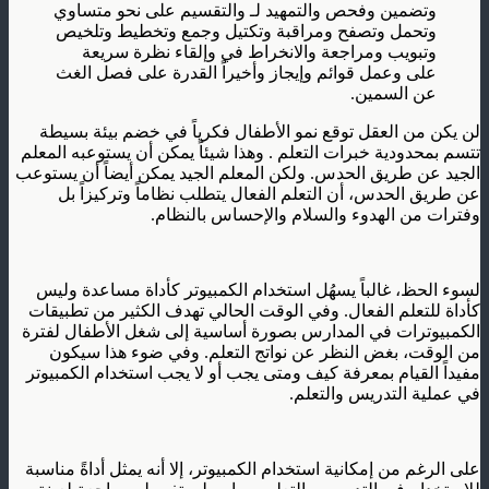
وتضمين وفحص والتمهيد لـ والتقسيم على نحو متساوي
وتحمل وتصفح ومراقبة وتكتيل وجمع وتخطيط وتلخيص
وتبويب ومراجعة والانخراط في وإلقاء نظرة سريعة
على وعمل قوائم وإيجاز وأخيراً القدرة على فصل الغث
عن السمين.
لن يكن من العقل توقع نمو الأطفال فكرياً في خضم بيئة بسيطة
تتسم بمحدودية خبرات التعلم . وهذا شيئاً يمكن أن يستوعبه المعلم
الجيد عن طريق الحدس. ولكن المعلم الجيد يمكن أيضاً أن يستوعب
عن طريق الحدس، أن التعلم الفعال يتطلب نظاماً وتركيزاً بل
وفترات من الهدوء والسلام والإحساس بالنظام.
لسوء الحظ، غالباً يسهُل استخدام الكمبيوتر كأداة مساعدة وليس
كأداة للتعلم الفعال. وفي الوقت الحالي تهدف الكثير من تطبيقات
الكمبيوترات في المدارس بصورة أساسية إلى شغل الأطفال لفترة
من الوقت، بغض النظر عن نواتج التعلم. وفي ضوء هذا سيكون
مفيداً القيام بمعرفة كيف ومتى يجب أو لا يجب استخدام الكمبيوتر
في عملية التدريس والتعلم.
على الرغم من إمكانية استخدام الكمبيوتر، إلا أنه يمثل أداةً مناسبة