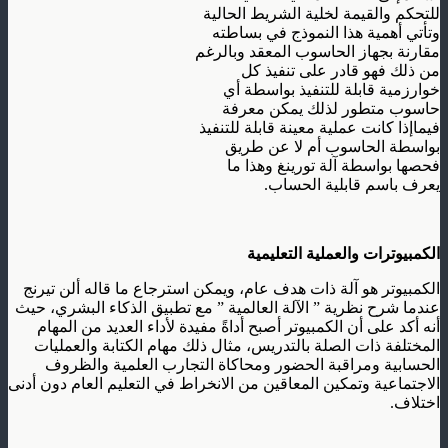
للتحكم والقيمة لخلية الشريط الحالية
وتأتي أهمية هذا النموذج في بساطته
مقارنة بجهاز الحاسوب المعقد وبالرغم
من ذلك فهو قادر على تنفيذ كل
خوارزمية قابلة للتنفيذ بواسطة أي
حاسوب متطور لذلك يمكن معرفة
فيماإذا كانت عملية معينة قابلة للتنفيذ
بواسطة الحاسوب أم لا عن طريق
فحصها بواسطة آلة تورينغ وهذا ما
يعرف باسم قابلية الحساب.
الكمبيوترات والعملية التعليمية
الكمبيوتر هو آلة ذات هدف عام، ويمكن استرجاع ما قاله ألن تيرنج
عندما شرح نظرية ” الآلة العالمية ” مع تطبيق الذكاء البشري، حيث
أنه أكد على أن الكمبيوتر أصبح أداةً مفيدة لأداء العديد من المهام
المختلفة ذات الصلة بالتدريس، مثال ذلك مهام الكتابة والعمليات
الحسابية ومراقبة الحضور ومحاكاة التجارب العلمية والظروف
الاجتماعية وتمكين المعاقين من الانخراط في التعليم العام دون أدنى
اختلاف.