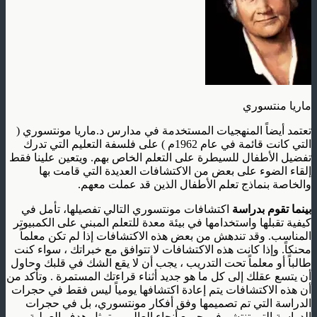
ماريا منتسوري
تعتمد أيضاً المنهجيات المستخدمة في مدارس د.ماريا مونتسوري (
التي كانت قائمة في عام 1962م ) على فلسفة التعليم التي تدرك
تفضيل الأطفال للسيطرة على التعلم الخاص بهم. ويتعين علينا فقط
إلقاء الضوء على بعض من الاكتشافات العديدة التي قامت بها
والخاصة بنماذج تعلم الأطفال الذين قد عملت معهم.
بينما تقوم بدراسة
اكتشافات مونتسوري التالي تفصيلها، تأمل في
كيفية تقبلها واستخدامها في بيئة معدة للتعلم المبني على الكمبيوتر
المناسب. وقد تندهش من بعض هذه الاكتشافات إذا لم تكن معلماً
محنكاً. وإذا كانت هذه الاكتشافات لا تتوافق مع خبراتك ، سواء كنت
طالباً أو معلماً تحت التدريب ، يجب أن لا يقع الشك في قلبك وحاول
أن يتسع عقلك إلى كل ما هو جديد أثناء قراءتك المستمرة . وتأكد من
أن هذه الاكتشافات يتم إعادة اكتشافها يومياً ليس فقط في حجرات
الدراسة التي تم تصميمها وفق أفكار مونتسوري، بل في حجرات
الدراسة التي تنتشر في جميع أنحاء العالم. ويتمثل هدف العملية