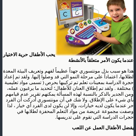
يحب الأطفال حرية الاختيار
عندما يكون الأمر متعلقاً بالأنشطة
هذا هو سبب بذل مونتسوري جهداً عظيماً لفهم وتعريف البيئة المعدة
لطلابها، اعتماداً على مرحلة النمو التي قد وصلوا إليها. ولقد تم إعداد
حجرة الدراسة بمعينات تعلم تم تركيبها بحرص ( تسمى مواد تعليمية
) مختلفة . ولقد تم إطلاق العنان للأطفال؛ لتحديد ما يرغبون عمله،
ومن الجدير بالذكر بالنسبة لهذه المسألة يمكنهم تقرير عدم قيامهم
بأي شيء على الإطلاق. ولا شك في أن مونتسوري أدركت أن الفرد
حر عندما يكون لديه خيارات، وإلا لن يكون لدى الفرد أي خيار ، لذا
وصفت مجموعة عريضة من مواد التعلم المحفزة لطلابها في
حجرات الدراسة التي تقوم على تدريسها.
يفضل الأطفال العمل عن اللعب