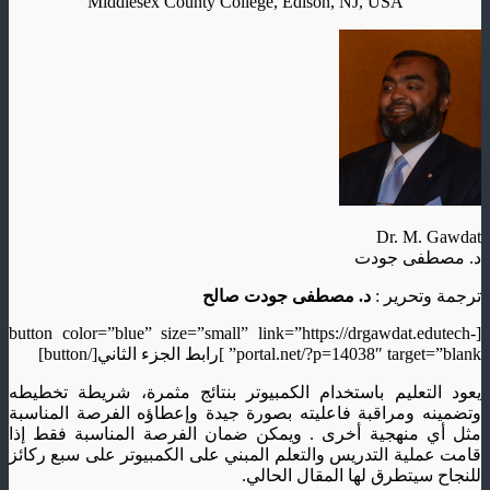
Middlesex County College, Edison, NJ, USA
Dr. M. Gawdat
د. مصطفى جودت
ترجمة وتحرير :
د. مصطفى جودت صالح
[button color=”blue” size=”small” link=”https://drgawdat.edutech-
portal.net/?p=14038″ target=”blank” ]رابط الجزء الثاني[/button]
يعود التعليم باستخدام الكمبيوتر بنتائج مثمرة، شريطة تخطيطه
وتضمينه ومراقبة فاعليته بصورة جيدة وإعطاؤه الفرصة المناسبة
مثل أي منهجية أخرى . ويمكن ضمان الفرصة المناسبة فقط إذا
قامت عملية التدريس والتعلم المبني على الكمبيوتر على سبع ركائز
للنجاح سيتطرق لها المقال الحالي.