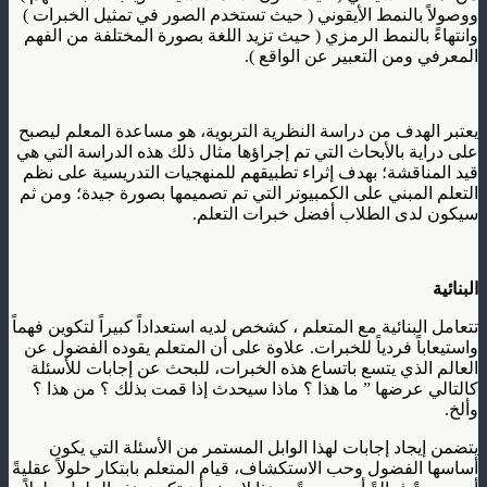
ووصولاً بالنمط الأيقوني ( حيث تستخدم الصور في تمثيل الخبرات )
وانتهاءً بالنمط الرمزي ( حيث تزيد اللغة بصورة المختلفة من الفهم
المعرفي ومن التعبير عن الواقع ).
يعتبر الهدف من دراسة النظرية التربوية، هو مساعدة المعلم ليصبح
على دراية بالأبحاث التي تم إجراؤها مثال ذلك هذه الدراسة التي هي
قيد المناقشة؛ بهدف إثراء تطبيقهم للمنهجيات التدريسية على نظم
التعلم المبني على الكمبيوتر التي تم تصميمها بصورة جيدة؛ ومن ثم
سيكون لدى الطلاب أفضل خبرات التعلم.
البنائية
تتعامل البنائية مع المتعلم ، كشخص لديه استعداداً كبيراً لتكوين فهماً
واستيعاباً فردياً للخبرات. علاوة على أن المتعلم يقوده الفضول عن
العالم الذي يتسع باتساع هذه الخبرات، للبحث عن إجابات للأسئلة
كالتالي عرضها ” ما هذا ؟ ماذا سيحدث إذا قمت بذلك ؟ من هذا ؟
وألخ.
يتضمن إيجاد إجابات لهذا الوابل المستمر من الأسئلة التي يكون
أساسها الفضول وحب الاستكشاف، قيام المتعلم بابتكار حلولاً عقليةً