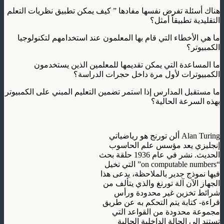
هناك أسئلة تفرض نفسها مفادها ” كيف يمكن تطبيق نظريات التعلم
التقليدية تطبيقاً أمثل؟
ما هي الأخطاء التي قام بها المعلمون عند استخدامهم لتكنولوجيا
الكمبيوتر؟
ما المساعدة التي يمكن تقديمها للمعلمين الذين يستخدمون
الكمبيوترات لأول مرة داخل حجرات الدراسة؟
ما مستقبل المدارس إذا استمر تضمين التعليم المبني على الكمبيوتر
بهذه السرعة الحالية؟
Alan Turing ألن تورنج هو رياضياتي
إنجليزي يعد مؤسس علم الحاسوب
الحديث. نشر في عام 1936 حلقة بحث
“on computable numbers” التي تخيل
فيها نموذج جدير بالملاحظة، يدعى هذا
الجهاز الآن آلة تورنغ والذي يتألف من
شرائط تخزين غير محدودة ورأس
قراءة- كتابة يتم التحكم به عن طريق
مجموعة محدودة من القواعد التي
تستند إلى الحالة الداخلية الحالية