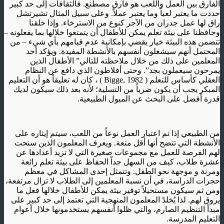
الفارق بين العمل واللعب هو فارق مصطنع. فالثقافات إلى حد كبير
حددت ما يعتبر لعباً وما يعتبر عملاً. وعلى سبيل المثال تشيرتشل
راق لها عمل جدران من الآجر كنوع من الاسترخاء. وإذا خلقنا
وحافظنا على بيئة تعلم يمكن للأطفال أن يتمتعوا خلالها بما يفعلونه –
تتضمن هذه البيئة خيار يقضي بإمكانية عدم قيامهم بأي شيء – من
المحتمل أنهم سيشغلون أنفسهم بالأنشطة المفيدة. ويؤكد أحد
المعلمين على ذلك من خلال ملاحظته للتالي” الأطفال الذين
يمرحون سيعملون بجد”. وحتى أفلاطون الذي دافع عن النظام
العقلي كأساس للتعلم ( Bigge, 1982 ) ، كان له تعليقاً هو أن التعليم
المبكر يجب أن يكون ضرباً من التسلية؛ لأنه بعد ذلك سيكون لديك
قدرة أفضل على البحث عن الميول الطبيعية.
من الطبيعي إذا تم اعتبار العمل نوعاً من اللعب، سيتم إيثاره على
الأنشطة التي تتضح أنها أقل متعة. ويعرف المعلمون الذين سنحت
لهم الفرصة للعمل مع مجموعات صغيرة التي لا تزيد أعدادها عن
عشرة طلاب، كيف من السهل جداً الحفاظ على بيئة تعلم رائعة
ومرنة و موجهة نحو الطفل. وتتمثل إحدى المشاكل في معظم
حجرات الدراسة، في أن نسبة المعلمين إلى الطلاب لا تزال مرتفعة،
ومن ثم سيكون مستحيلاً توفير بيئة يمكن للأطفال خلالها فعل ما
يروق لهم. لذا يُخلدً المعلمون المنهجية التي تعتمد إلى حد كبير على
مبدأ التنظيم الصارم، والتي ظلوا أنفسهم يستخدمونها خلال أعوام
التعليم المدرسة.