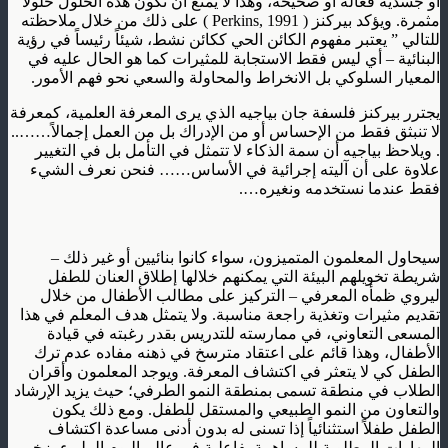
أو جسديةً فعالةً أو صحيحةً، وهذا لا يمنع أن تكون هذه الحلول حلولاً
مثمرة. ويؤكد بيركنز ( Perkins, 1991 ) على ذلك من خلال ملاحظته
للتالي ” يعتبر مفهوم الكائن الحي ككائن نشط، شيئاً رئيساً في رؤية
البنائية – أي ليس فقط الاستجابة للمثيرات كما هو الحال عليه في
المعيار السلوكي بل الانخراط والمحاولة والسعي نحو فهم الأمور.
يجترر بيركنز فلسفة جان بياجيه الذي يرى المعرفة العلمية، كمعرفة
لا تنبثق فقط من الإحساس أو من الإدراك بل من العمل إجمالاً……..
. ويلاحظ بياجيه أن سمة الذكاء لا تتمثل في التأمل بل في التغيير
علاوة على أن آليته إجرائية في الأساس…… فنحن نعرف الشيء
فقط عندما نستخدمه ونغيره….
سيحاول المعلمون المتميزون، سواء كانوا بنائيين أو غير ذلك –
شريطة تخويلهم البيئة التي يمكنهم خلالها إطلاق العنان للطفل
ليروي ظمأه المعرفي – التركيز على مطالب الأطفال من خلال
تقديم مثيرات وتغذية راجعة مناسبة. ولا يتمثل هدف المعلم في هذا
المسعى التعاوني، في ممارسته للتدريس بقدر رغبته في قيادة
الأطفال، وهذا قائم على اعتقاد مترسخ في ذهنه مفاده عدم ترك
الطفل كي لا يتعثر في اكتشاف المعرفة. ويوجد المعلمون وأقران
الطلاب في منطقة تسمى بمنطقة النمو الطرفي؛ حيث يزيد الإرشاد
والتعاون من النمو الطبيعي والمستقل للطفل. ومع ذلك يكون
الطفل طفلاً استثنائياً إذا تسنى له بدون أدنى مساعدة اكتشاف
المهارات المطلوبة للمساهمة بفاعلية في عالم اليوم المليء بزخم