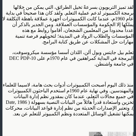
لقد تميز التربويون بسرعةً تخيل الطرائق، التي يمكن من خلالها
برمجة الكمبيوتر لدعم عملية التعلم. ولقد كان هذا صحيحاً في بداية
عام 1960م، عندما كانت الكمبيوترات أجهزة عملاقة باهظة التكلفة لا
يملكها إلا الحكومة والمؤسسات العملاقة. ومن الجدير بالذكر أن
عدداً محدوداً من المعلمين الشجعان، أقاموا روابط مع هذه
المؤسسات والطلاب الرواد في المدينة؛ لتخويلهم فرصة تنمية
مهارات حل المشكلات عن طريق كتابة البرامج.
تعلم بيل جايتس وبول ألن، اللذان أسسا مؤسسة ميكروسوفت،
البرمجة في البداية كمراهقين في عام 1970م على DEC PDP-10
في جامعة واشنطن.
منذ ذلك اليوم أصبحت الكمبيوترات أدوات بحث هامة، لاسيما للعلماء
والمهندسين. وفي نهاية عام 1960م استخدم الباحثون الكمبيوترات
في جميع مجالات التعلم، عندما كان بمقدور نظم إدارة البيانات
تخزين واستعادة قدراً هائلاً من البيانات النصية بسهولة ( Date, 1986
). وتعتبر الإصدارات الحديثة من نظم إدارة قواعد البيانات، محركات
يمكنها تشغيل الوسائل المتعددة ونظم الكمبيوتر للتعلم عن بعد.