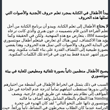
يبدأ الأطفال في الكتابة بمجرد تعلم حروف الأبجدية والأصوات التي
تمثلها هذه الحروف
لا يحتاج
الأطفال إلى تعلم الكتابة. ويبدو أن برنامج الكتابة من أجل
تعلم القراءة الذين قام بتصميمه د. جون هنري والذي كانت ترعاه
مؤسسة
IBM
، يتعارض مع هذه المنهجية. ولكن في الحقيقة وكما
يؤيد هذا الاكتشاف، ليس هناك أي تعارض. فيتعلم أطفال مونتسوري
في البداية الحروف والأصوات التي تمثل هذه الحروف، وهذا يفضي
بصورة طبيعية إلى اكتشاف القدرة على بناء كلمات مكتوبة. وبعد
مرور أشهر عديدة فقط يبدءون في قراءة تلك الكلمات المكتوبة.
يصبح الأطفال منظمين ذاتياً بصورة تلقائية ومطيعين للغاية في بيئة
مونتسوري
السبب في ذلك يتمثل في انخراط الأطفال في أنشطة من اختيارهم
والتي بدورها تستقطب انتباههم تماماً لدرجة عدم الحاجة في جل
المواقف إلى نظام يتم تطبيقه عن طريق قوى خارجية. ويصف
Standing هذا النظام بالنظام الشامل.ولقد أضاف ما قالته
مونتسوري ذاتها على النحو التالي” لقد كان الهدوء في حجرة
الدراسة عندما كان الطلاب منخرطون في النشاط، تاماً ورائعاً. حيث