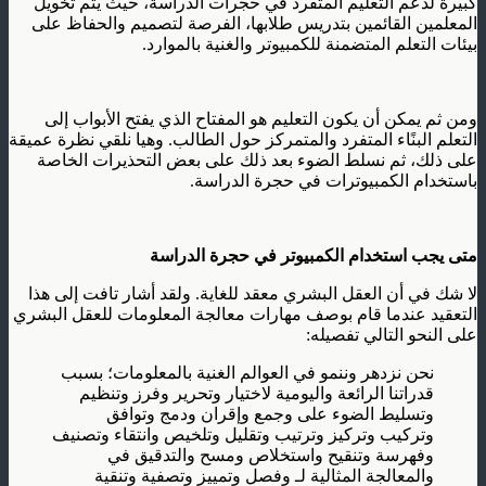
كبيرة لدعم التعليم المتفرد في حجرات الدراسة، حيث يتم تخويل
المعلمين القائمين بتدريس طلابها، الفرصة لتصميم والحفاظ على
بيئات التعلم المتضمنة للكمبيوتر والغنية بالموارد.
ومن ثم يمكن أن يكون التعليم هو المفتاح الذي يفتح الأبواب إلى
التعلم البنًاء المتفرد والمتمركز حول الطالب. وهيا نلقي نظرة عميقة
على ذلك، ثم نسلط الضوء بعد ذلك على بعض التحذيرات الخاصة
باستخدام الكمبيوترات في حجرة الدراسة.
متى يجب استخدام الكمبيوتر في حجرة الدراسة
لا شك في أن العقل البشري معقد للغاية. ولقد أشار تافت إلى هذا
التعقيد عندما قام بوصف مهارات معالجة المعلومات للعقل البشري
على النحو التالي تفصيله:
نحن نزدهر وننمو في العوالم الغنية بالمعلومات؛ بسبب
قدراتنا الرائعة واليومية لاختيار وتحرير وفرز وتنظيم
وتسليط الضوء على وجمع وإقران ودمج وتوافق
وتركيب وتركيز وترتيب وتقليل وتلخيص وانتقاء وتصنيف
وفهرسة وتنقيح واستخلاص ومسح والتدقيق في
والمعالجة المثالية لـ وفصل وتمييز وتصفية وتنقية