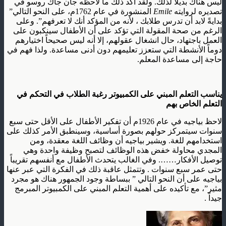
ليس هناك بديلاً لذلك. ولقد أكد ذلك ما لاحظه جان جاك روسو في
تصديره لروايته
Emile
المنشورة في عام 1762م، على النحو التالي”
بدايةً لابد أن تدرس طلابك ، لأنه من المؤكد أنك لا تعرفهم”. وعلى
الرغم من صحة المقولة التي تؤكد على أن الأطفال سينكبون على
العمل باجتهاد، حال انشغال عقولهم، إلا أنه ليس صحيحاً اختيارهم
دوماً الأنشطة التي ستعزز تعليمهم دون أدنى مساعدة. ولذا فهم في
حاجة إلى مساعدة المعلم.
يناسب التعلم المبني على الكمبيوتر رغبة الطلاب في التحكم في
التعلم الخاص بهم
لاحظ بياجيه في عام 1926م أن تفكير الأطفال على الأقل حتى سبع
سنوات سيتمركز حولهم بصورة أساسية، وسينطبق الأمر كذلك على
استخدامهم للغة. ويشير بياجيه أن وظائف اللغة معقدة، ومن
المجدي محاولة خفض هذه الوظائف لتصبح وظيفة واحدة وهي
توصيل الأفكار……. وفي الغالب يتحدث الأطفال مع أنفسهم تقريباً
حتى عمر سبع سنوات . وتتمثل عاقبة ذلك في الفكرة التي عبر عنها
بياجيه على أن النحو التالي ” ببساطة وجود الجمهور هناك هو مجرد
مثير”، مع تأكيده على أهمية التعلم المبني على الكمبيوتر المبرمج
جيداً .