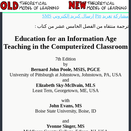
مشاركة
تغريد
Pin
إرسال كبريد إلكتروني
SMS
ترجمة منتقاه من الفصل الخامس عشر من كتاب :
Education for an Information Age
Teaching in the Computerized Classroom
7th Edition
by
Bernard John Poole, MSIS, PGCE
University of Pittsburgh at Johnstown, Johnstown, PA, USA
and
Elizabeth Sky-McIlvain, MLS
Least Tern, Georgetown, ME, USA
with
John Evans, MS
Boise State University, Boise, ID
and
Yvonne Singer, MS