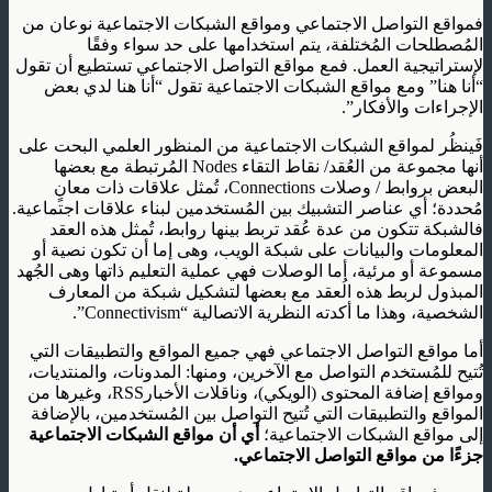
فمواقع التواصل الاجتماعي ومواقع الشبكات الاجتماعية نوعان من
المُصطلحات المُختلفة، يتم استخدامها على حد سواء وفقًا
لإستراتيجية العمل. فمع مواقع التواصل الاجتماعي تستطيع أن تقول
“أنا هنا” ومع مواقع الشبكات الاجتماعية تقول “أنا هنا لدي بعض
الإجراءات والأفكار”.
فَينظُر لمواقع الشبكات الاجتماعية من المنظور العلمي البحت على
أنها مجموعة من العُقد/ نقاط التقاء Nodes المُرتبطة مع بعضها
البعض بروابط / وصلات Connections، تُمثل علاقات ذات معانٍ
مُحددة؛ أي عناصر التشبيك بين المُستخدمين لبناء علاقات اجتماعية.
فالشبكة تتكون من عدة عُقد تربط بينها روابط، تُمثل هذه العقد
المعلومات والبيانات على شبكة الويب، وهى إما أن تكون نصية أو
مسموعة أو مرئية، أما الوصلات فهي عملية التعليم ذاتها وهى الجُهد
المبذول لربط هذه الُعقد مع بعضها لتشكيل شبكة من المعارف
الشخصية، وهذا ما أكدته النظرية الاتصالية “Connectivism”.
أما مواقع التواصل الاجتماعي فهي جميع المواقع والتطبيقات التي
تُتيح للمُستخدم التواصل مع الآخرين، ومنها: المدونات، والمنتديات،
ومواقع إضافة المحتوى (الويكي)، وناقلات الأخبارRSS، وغيرها من
المواقع والتطبيقات التي تُتيح التواصل بين المُستخدمين، بالإضافة
إلى مواقع الشبكات الاجتماعية؛
أي أن مواقع الشبكات الاجتماعية
جزءًا من مواقع التواصل الاجتماعي.