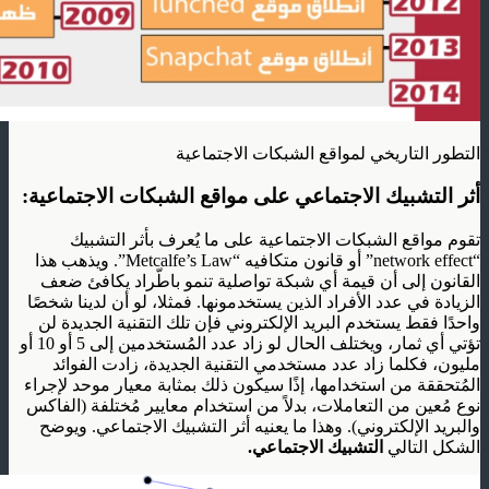
التطور التاريخي لمواقع الشبكات الاجتماعية
أثر التشبيك الاجتماعي على مواقع الشبكات الاجتماعية:
تقوم مواقع الشبكات الاجتماعية على ما يُعرف بأثر التشبيك
“network effect” أو قانون متكافيه “Metcalfe’s Law”. ويذهب هذا
القانون إلى أن قيمة أي شبكة تواصلية تنمو باطّراد يكافئ ضعف
الزيادة في عدد الأفراد الذين يستخدمونها. فمثلا، لو أن لدينا شخصًا
واحدًا فقط يستخدم البريد الإلكتروني فإن تلك التقنية الجديدة لن
تؤتي أي ثمار، ويختلف الحال لو زاد عدد المُستخدمين إلى 5 أو 10 أو
مليون، فكلما زاد عدد مستخدمي التقنية الجديدة، زادت الفوائد
المُتحققة من استخدامها، إذًا سيكون ذلك بمثابة معيار موحد لإجراء
نوع مُعين من التعاملات، بدلاً من استخدام معايير مُختلفة (الفاكس
والبريد الإلكتروني). وهذا ما يعنيه أثر التشبيك الاجتماعي. ويوضح
الشكل التالي
التشبيك الاجتماعي.