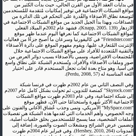
في بدايات العقد الأول من القرن الحالي، حيث بدأت الكثير من
مواقع الشبكات الاجتماعية في توفير إمكانيات مُتقدمة للمُستخدمين
لتوسعة نطاق الأصدقاء والقُدرة على التحكم في تلك الدائرة من
الصداقات، وبهذا بدأ الجيل الجديد من مواقع الشبكات الاجتماعية في
الازدهار (Knapp, 2005. 139)، فشهد عام 2002م الميلاد الفعلي
لمواقع الشبكات الاجتماعية كما نعرفها اليوم عندما ظهر موقع
“Friendster.com” في كاليفورنيا وسرعان ما أصبح جزءًا من فعاليات
الإنترنت المُتعارف عليها، ويقوم مفهوم الموقع على دائرة الأصدقاء
والتقنية المُتعددة للأفراد على مواقع الشبكات الاجتماعية خلال
المُجتمعات الافتراضية، وسمي بالأصدقاء بسبب دوائر العرض من
صور وملفات الأصدقاء والأفراد، وتُستخدم الشبكة على نطاق واسع
فى آسيا، وهو متاح بعدة لغات تجعل المستخدم قادر على اختيار
اللغة المناسبة له (Perdu, 2008, 57).
وفي النصف الثاني من عام 2002م ظهرت في فرنسا شبكة
“Skyrock.com” كمنصة للتدوين، ثم تحولت بشكل كامل عام 2007م
إلى شبكة اجتماعية، وفي عام 2003م ظهرت مواقع الشبكات
الاجتماعية الأكثر شُهرة واستخدامًا حتى الآن، فظهر موقع
“MySpace.com” الأمريكي، ونمى وجذب عُشاق الأغاني والفنون على
وجه الخصوص، وأهم الخدمات التي تُقدمها هذه الشبكة هي تفصيلات
الملفات الشخصية، مما يسمح للمُستخدمين بخلق خلفيات أصلية،
وتضمين عرض الشرائح ومشغلات الصوت والصورة، إضافة إلى
المدونات (Hershey, 2010, 264). وفي فبراير عام 2004م ظهرت