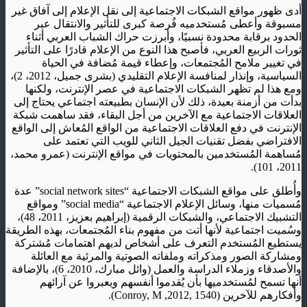
أدى ظهور مواقع الشبكات الاجتماعية إلى نقل الإعلام إلى آفاق غير
مسبوقة وأعطى مُستخدميه فُرصة كبرى للتأثير والانتقال عبر
الحدود برقابة محدودة نسبيًا، وأبرزت حراك الشباب العربي أثناء
ثورات الربيع العربي، فأصبح هذا النوع من الإعلام قادرًا على التأثير
في تغيير ملامح المُجتمعات، وإعطاء قيمة مُضافة في الحياة
السياسية، وإنذار لمنافسة الإعلام التقليدي (بشرى جميل، 2012، 2)،
ومع هذا لم تظهر الشبكات الاجتماعية في عصر الإنترنت، ولكنها
بدأت من أزمنة بعيدة، ذلك لأن الإنسان بطبيعته اجتماعي يحتاج إلى
العلاقات الاجتماعية مع الآخرين من أجل البقاء، فقد ساهمت شبكة
الإنترنت في دفع العلاقات الاجتماعية من الواقع المُعاش إلى الواقع
الافتراضي بفضل تقنيات الجيل الثاني للويب التي تعتمد على
مُساهمة المُستخدمين بالمحتويات في مواقع الإنترنت (عمرو محمد،
2011، 101).
وأُطلق على مواقع الشبكات الاجتماعية “social network sites” عدة
مُسميات منها، وسائل الإعلام الاجتماعية “social media” ومواقع
التشبيك الاجتماعي، والشبكات الرقمية (إبراهيم بعزيز، 2011، 48)،
وسُميت اجتماعية لأنها أتت من مفهوم بناء المُجتمعات، بهذه الطريقة
يستطيع المُستخدم التعرف على أشخاص لديهم اهتمامات مُشتركة
ومشاركة الصور ومذكراته وملفاته الصوتية والمرئية مع العائلة
والأصدقاء وزملاء الدراسة والعمل (وائل مبارك، 2010، 6)، بالإضافة
أنها تسمح لمُستخدميها بأن يُقدموا أنفسهم ويعبروا عن آرائهم
وأفكارهم للآخرين (Conroy, M ,2012, 1540).