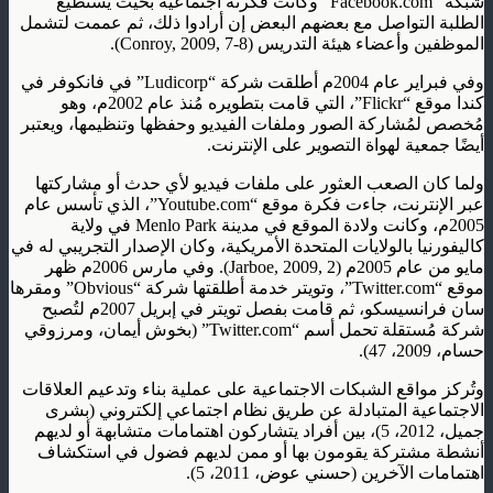
شبكة “Facebook.com” وكانت فكرته اجتماعية بحيث يستطيع
الطلبة التواصل مع بعضهم البعض إن أرادوا ذلك، ثم عممت لتشمل
الموظفين وأعضاء هيئة التدريس (Conroy, 2009, 7-8).
وفي فبراير عام 2004م أطلقت شركة “Ludicorp” في فانكوفر في
كندا موقع “Flickr”، التي قامت بتطويره مُنذ عام 2002م، وهو
مُخصص لمُشاركة الصور وملفات الفيديو وحفظها وتنظيمها، ويعتبر
أيضًا جمعية لهواة التصوير على الإنترنت.
ولما كان الصعب العثور على ملفات فيديو لأي حدث أو مشاركتها
عبر الإنترنت، جاءت فكرة موقع “Youtube.com”، الذي تأسس عام
2005م، وكانت ولادة الموقع في مدينة Menlo Park في ولاية
كاليفورنيا بالولايات المتحدة الأمريكية، وكان الإصدار التجريبي له في
مايو من عام 2005م (Jarboe, 2009, 2). وفي مارس 2006م ظهر
موقع “Twitter.com”، وتويتر خدمة أطلقتها شركة “Obvious” ومقرها
سان فرانسيسكو، ثم قامت بفصل تويتر في إبريل 2007م لتُصبح
شركة مُستقلة تحمل أسم “Twitter.com” (بخوش أيمان، ومرزوقي
حسام، 2009، 47).
وتُركز مواقع الشبكات الاجتماعية على عملية بناء وتدعيم العلاقات
الاجتماعية المتبادلة عن طريق نظام اجتماعي إلكتروني (بشرى
جميل، 2012، 5)، بين أفراد يتشاركون اهتمامات متشابهة أو لديهم
أنشطة مشتركة يقومون بها أو ممن لديهم فضول في استكشاف
اهتمامات الآخرين (حسني عوض، 2011، 5).