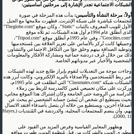
الشبكات الاجتماعية تجدر الإشارة إلى مرحلتين أساسيتين:
أولاً: مرحلة النشأة والتأسيس:
بدأت هذه المرحلة في صورة
مُجتمعات مُباشرة على شبكة الإنترنت, فظهرت ملامحها مع الجيل
الأول للويب المعروف بالثبات “Static”، وكان موقع “Theglobe.com”
الذى أنطلق عام 1994م أول هذه الشبكات، ثم تلاه موقع
“Geocities.com”، وفي عام 1995م أنطلق موقع “Tripod.com”،
وجميعُها كانت تُركز بالأساس على تعزيز العلاقة بين مُستخدميها
وتوطيد الصداقة بينهم وخلق جوًا من التكافل الاجتماعي والتشاور،
ذلك من خلال غُرف دردشة جماعية ومشاركة الأفكار والمعلومات
الشخصية والأخبار عبر مدوناتهم الخاصة.
وجاءت موجة من التعديلات لتقوم بإبراز طابع جديد لهذه الشبكات
عبر ربط المُستخدمين والأصدقاء بالبريد الإلكتروني، وكانت أبرز هذه
الشبكات شبكة “Classmates.com” التي انطلقت في عام 1995م،
وركزت على مكان تجميعي مُعين كالمدرسة للربط بين زملاء
الدراسة من الروضة حتى الجامعة وكان اِشتراك هذا الموقع مجاني،
بحيث يستطيع أي شخص أن يُنشئ حسابه الشخصي ثم يبحث عن
أصدقاء آخرين، ويستطيع من خلاله أن يتصل بأصدقاء أفتقد الاتصال
بهم، وأن ينضم للمجتمعات المحلية، والدردشة في المُنتديات (Hayes,
2000, 11).
و
بظهور المعايير القياسية وفرض المزيد من القيود على
مطوري الويب والشركات من قبل مُنظمة الويب، ظهرت مواقع