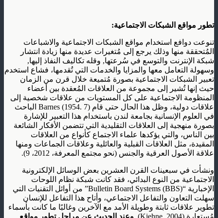
تطور مواقع الشبكات الاجتماعية:
تنوعت دوافع استخدام مواقع الشبكات الاجتماعية والاشباعات
المُتحققة منها وذلك يرجع إلى مُتغيرات عديدة منها زيادة انتشار
شبكة الإنترنت والتوسع في سُرعتها, وقله تكاليف النفاذ إليها,
وسهولة التعامل معها والمزايا والخدمات التي تُقدمها، فشاع استخدم
تعبير الشبكات الاجتماعية بصورة مُتميعة خلال قرن من الزمان
حيث إنها تُشير إلى مجموعة من العلاقات المُعقدة بين أعضاء
المنظومة الاجتماعية على كل المستويات من علاقات شخصية إلى
علاقات دولية، وظل هذا الحال حتى قام Barnes (1954. 7) الباحث
في العلوم الإنسانية بجامعة لندن باستخدام هذا التعبير للإشارة
بصورة منهجية إلى العلاقات التقليدية التي تتضمن الأفكار الشائعة
بين الناس، والتي يؤكدها علماء الاجتماع كأنواع من العلاقات
المقيدة، مثل العلاقات القبلية والعائلية وعلاقات الجماعات ومنها
علاقة الأصول العرقية والجنس (نحو مجتمع المعرفة، 2012، 9).
ونشأت في سبعينات القرن العشرين بعض الوسائل الإلكترونية
الاجتماعية من النوع البدائي، فقد كانت شبكة نظام اللوحات
الإخبارية “Bulletin Board Systems (BBS)” من أوائل التقنيات التي
سهلت التعاون والتفاعل الاجتماعي، وأتاح هذا التفاعل للإنسان
تطوير علاقات ثابتة وطويلة الأمد مع الآخرين وغالبًا ما كانت بأسماء
مُستعارة (Kiehne, 2004).
وعند الحديث عن مراحل تطور مواقع