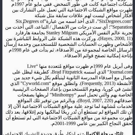
شبكات اجتماعية كانت في طور التمخض. ففي مايو عام 1997م
ظهرت مواقع الشبكات الاجتماعية التي تعمل على التشارك بين
أفكار أشخاص ليست لهم علاقات سابقة مثل شبكة
“SixDegrees.com”، الذى أخذ اسمه من عبارة”Six Degrees of
Separation”؛ أي ست درجات من الانفصال / التباعد، التي أُخذت من
تجربة عالم النفس الأمريكي Stanley Milgram بجامعة هارفارد
(Hayes, 2000, 11)، وركزت هذه الشبكة على الروابط المُباشرة بين
الأشخاص وظهرت الحسابات الشخصية للمُستخدمين وخدمة إرسال
الرسائل الخاصة لمجموعة من الأصدقاء، ثم بدأت في عام 1998م
بإتاحة إمكانية تصفح قوائم الأصدقاء.
وفى أبريل عام 1999م ظهرت مواقع مُتعددة منها “Live
Journal.com” الذي أسسه Brad Fitzpatrick، كطريقة ليظل على
اتصال مع أصدقاء المدرسة الثانوية لينبأهُم بكل شيء جديد من
الأنشطة (Frequently, 2013). وانطلق موقع “Cyworld.com” الذي
أنشئ في كوريا، ويقوم المُستخدمون بإعداد الصفحات الرئيسية
الخاصة بهم والتي تحمل اسم “Minihompy” لربطها بصفحات
أصدقائهم (Boyd, 2007, 220)، وبالرغم من توفير تلك المواقع
لخدمات مُشابهة لما توجد علية مواقع الشبكات الاجتماعية الآن إلا
أن تلك المواقع لم تستطع أن تُدر ربحًا لمالكيها وتم إغلاقها، بعد ذلك
ظهرت مجموعة من مواقع الشبكات الاجتماعية التي لم تستطع أن
تُحقق النجاح الكبير بين عامي 1999-2001م.
ثانيًا: مرحلة الاكتمال:
تم ابتكار طُرق جديدة للتشبيك الاجتماعي