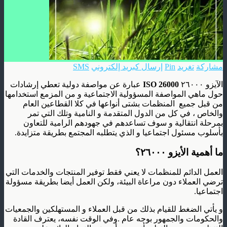
مشاركة
تغريد
Pin
إرسال كبريد إلكتروني
SMS
الآيزو ٢٦٠٠٠
ISO 26000
عبارة عن مواصفة دولية تعطي إرشادات
حول ماهي المواصفة المسؤولية الاجتماعية و من المزمع استخدامها
من قبل جميع المنظمات بشتى أنواعها في كلا القطاعين العام
والخاص ، في كل من الدول المتقدمة و النامية وتلك التي تمر
بمرحلة انتقالية و سوف تساعدهم في جهودهم الرامية للتعاون
بأسلوب مسئول اجتماعيا و الذي يتطلبه المجتمع بطريقة متزايدة.
ما أهمية الأيزو ٢٦٠٠٠؟
العمل الدائم للمنظمات لا يعني فقط توفير المنتجات والخدمات التي
ترضي العملاء دون مراعاة البيئة، ولكن العمل أيضا بطريقة مسؤولة
اجتماعيا.
و يأتي الضغط للقيام بذلك من قبل العملاء و المستهلكين والجمعيات
والحكومات والجمهور بوجه عام .وفي الوقت نفسه، يعترف القادة