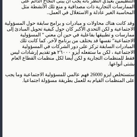
التنظيمين بعيدي النظر بأنه يجب أن يبنى النجاح الدائم على
الممارسات التجارية ذات مصداقية و منع تلك الأنشطة مثل
المحاسبة الغير عادلة و الاستغلال في العمل..
وفد كانت هناك محاولات و مبادرات و برامج سابقة حول المسؤولية
الاجتماعية و لكن التحدي الأكبر كان حول كيفية تحويل المبادئ إلى
ممارسات و تطبيقها بفاعلية في حين أن معني ” المسؤولية
الاجتماعية” نفسها قد يختلف من برنامج لآخر. كما كانت تلك
المبادرات السابقة تركز على دور الشركات في المسؤولية
الاجتماعية ، لكن ما ستفعله أيزو ٢٦٠٠٠ هو تقديم إرشادات ليس
فقط للمنظمات التجارية و لكن أيضا لكل منظمات القطاع العام
بشتى أنواعها.
ستستخلص ايزو 26000 فهم عالمي للمسؤولية الاجتماعية وما يجب
على المنظمات القيام به للعمل بطريقة مسؤولة اجتماعيا.