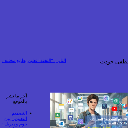
التالي:
“التختة” تعليم بطابع مختلف
طفى جودت
آخر ما نشر
بالموقع
التصميم
التعليمي بين
بلوم وميريل :