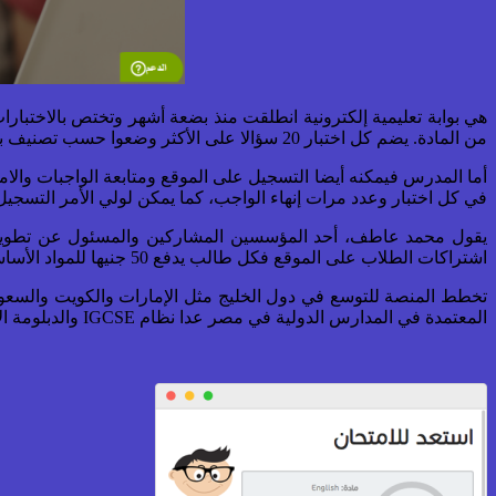
هي بوابة تعليمية إلكترونية انطلقت منذ بضعة أشهر وتختص بالاختبا
من المادة. يضم كل اختبار 20 سؤالا على الأكثر وضعوا حسب تصنيف بلوم الذي يعتمد على ستة عناصر هي التذكر والفهم والتطبيق والتحليل والتقييم والابتكار أو الخلق.
أما المدرس فيمكنه أيضا التسجيل على الموقع ومتابعة الواجبات وا
في كل اختبار وعدد مرات إنهاء الواجب، كما يمكن لولي الأمر التسجيل وم
يقول محمد عاطف، أحد المؤسسين المشاركين والمسئول عن تطوير ال
اشتراكات الطلاب على الموقع فكل طالب يدفع 50 جنيها للمواد الأساسية في الفصل الدراسي الواحد، فيما يدفع طلبة الثالث الثانوي مائتي جنيها.
تخطط المنصة للتوسع في دول الخليج مثل الإمارات والكويت والسعودي
المعتمدة في المدارس الدولية في مصر عدا نظام IGCSE والدبلومة الأمريكية العام القادم إلى المنصة.