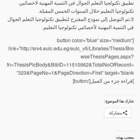
تطبيق تكنولجيا التعلم الجوال في التنمية المهنية لاخصائيي
تكنولوجيا التعليم خلال السنوات الخمس المقبلة.
3.تم التوصل إلي نموذج المقترح لتطبيق تكنولوجيا التعلم الجوال
في التنمية المهنية لأخصائيي تكنولوجيا التعليم.
[button color=”blue” size=”medium”
link=”http://srv4.eulc.edu.eg/eulc_v5/Libraries/Thesis/Bro
wseThesisPages.aspx?
fn=ThesisPicBody&BibID=11510962&TotalNoOfRecord=
323&PageNo=1&PageDirection=First” target=”blank”
]قراءة جزء من العمل[/button]
شارك هذا الموضوع:
مشاركة
معجب بهذه: