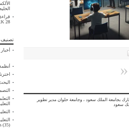
الألك
الخلي
قراءة
28 أبريل, 2026
RK
تصنيف ا
أخبار 
أنظمة 
اخترنا
البحث 
التصم
التعلم
شارك بجامعة الملك سعود ، وجامعة حلوان مدير تطوير
التعلي
لك سعود
التعلي
التعلي
s
(35)