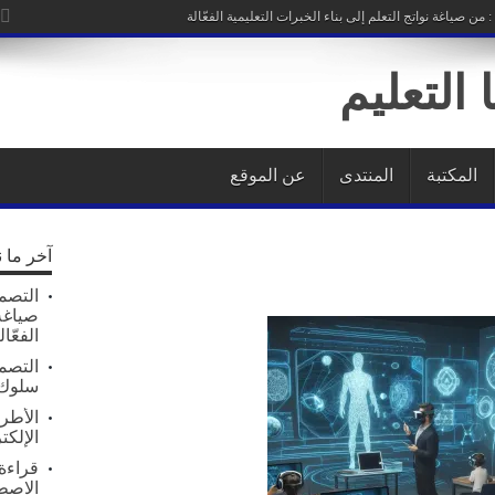
من صياغة نواتج التعلم إلى بناء الخبرات التعليمية الفعّالة
المكتبة
المنتدى
عن الموقع
آخر ما 
التصمي
صياغة 
الفعّال
التصم
سلوك 
الأطر 
الإلكت
قراءة 
الاصط