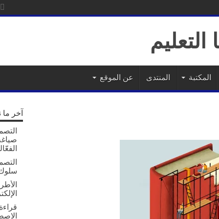
المكتبة
المنتدى
عن الموقع
آخر ما 
التصمي
صياغة 
الفعّال
التصم
سلوك 
الأطر 
الإلكت
قراءة 
الاصط