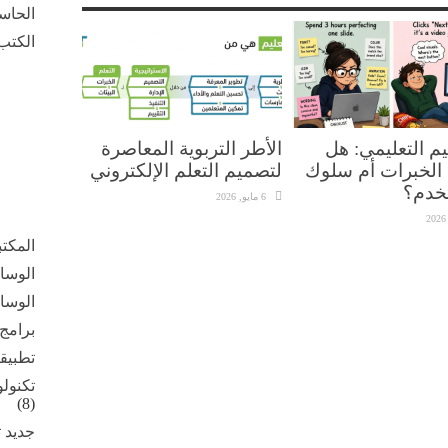
الحاس
الكتب 
م التعليمي: هل
الأطر التربوية المعاصرة
الخبرات أم سلوك
لتصميم التعلم الإلكتروني
خدم؟
6 مايو, 2026
المكت
الوسائ
الوسائ
برامج
تطبيق
تكنولو
(8)
جديد ت