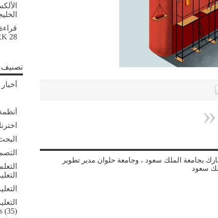
الألك
الخلي
قراءة
28 أبريل, 2026
RK
تصنيف ا
أخبار 
أنظمة 
اخترنا
البحث 
التصم
شارك بجامعة الملك سعود ، وجامعة حلوان مدير تطوير
التعلم
لك سعود
التعلي
التعلي
التعلي
s
(35)