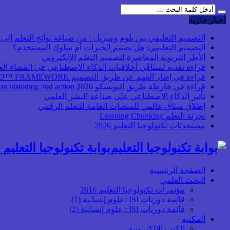
أخبار جارية
التصميم التعليمي بين بلوم وميريل : من صياغة نواتج التعلم إلى بن
التصميم التعليمي: هل نصمم الخبرات أم سلوك المستخدم؟
الأطر التربوية المعاصرة لتصميم التعلم الإلكتروني
قراءة نقدية لميثاقَي أخلاقيات الذكاء الاصطناعي في الفضاء ال
قراءة في إطار الفهم عن طريق التصميم UbD™ FRAMEWORK
قراءة في خارطة طريق اليونسكو 2026 Transforming higher education: global collaboration on visioning and action
تأثير الذكاء الاصطناعي على صناعة النشر العلمي
إطلاق ميثاق عالمي للمنصات العامة للتعلم الرقمي
تجزئة التعلم Learning Chunking
مستحدثات تكنولوجيا التعليم 2026
بوابة تكنولوجيا التعليم أ
الصفحة الرئيسية
البحث العلمي
مؤتمرات تكنولوجيا التعليم 2016
قائمة دوريات ISI :علوم إنسانية (1)
قائمة دوريات ISI : علوم إنسانية (2)
المكتبة
الكتب الإلكترونية