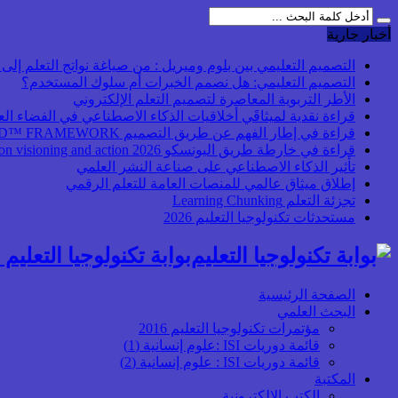
أخبار جارية
التصميم التعليمي بين بلوم وميريل : من صياغة نواتج التعلم إلى بن
التصميم التعليمي: هل نصمم الخبرات أم سلوك المستخدم؟
الأطر التربوية المعاصرة لتصميم التعلم الإلكتروني
قراءة نقدية لميثاقَي أخلاقيات الذكاء الاصطناعي في الفضاء ال
قراءة في إطار الفهم عن طريق التصميم UbD™ FRAMEWORK
قراءة في خارطة طريق اليونسكو 2026 Transforming higher education: global collaboration on visioning and action
تأثير الذكاء الاصطناعي على صناعة النشر العلمي
إطلاق ميثاق عالمي للمنصات العامة للتعلم الرقمي
تجزئة التعلم Learning Chunking
مستحدثات تكنولوجيا التعليم 2026
بوابة تكنولوجيا التعليم أ
الصفحة الرئيسية
البحث العلمي
مؤتمرات تكنولوجيا التعليم 2016
قائمة دوريات ISI :علوم إنسانية (1)
قائمة دوريات ISI : علوم إنسانية (2)
المكتبة
الكتب الإلكترونية