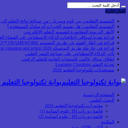
أخبار جارية
التصميم التعليمي بين بلوم وميريل : من صياغة نواتج التعلم إلى بن
التصميم التعليمي: هل نصمم الخبرات أم سلوك المستخدم؟
الأطر التربوية المعاصرة لتصميم التعلم الإلكتروني
قراءة نقدية لميثاقَي أخلاقيات الذكاء الاصطناعي في الفضاء ال
قراءة في إطار الفهم عن طريق التصميم UbD™ FRAMEWORK
قراءة في خارطة طريق اليونسكو 2026 Transforming higher education: global collaboration on visioning and action
تأثير الذكاء الاصطناعي على صناعة النشر العلمي
إطلاق ميثاق عالمي للمنصات العامة للتعلم الرقمي
تجزئة التعلم Learning Chunking
مستحدثات تكنولوجيا التعليم 2026
بوابة تكنولوجيا التعليم أ
الصفحة الرئيسية
البحث العلمي
مؤتمرات تكنولوجيا التعليم 2016
قائمة دوريات ISI :علوم إنسانية (1)
قائمة دوريات ISI : علوم إنسانية (2)
المكتبة
الكتب الإلكترونية