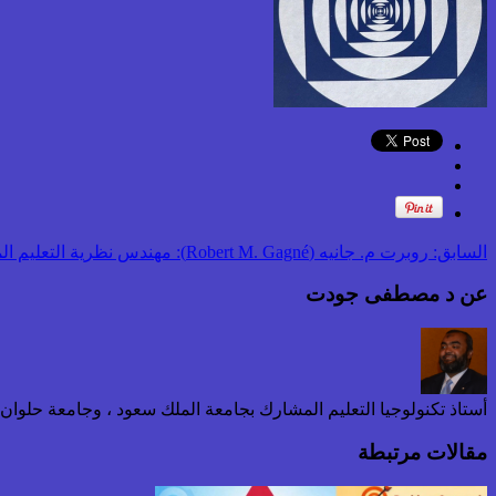
السابق:
روبرت م. جانيه (Robert M. Gagné): مهندس نظرية التعليم المنظم وأحد مؤسسي تكنولوجيا التعليم الحديثة
عن د مصطفى جودت
أستاذ تكنولوجيا التعليم المشارك بجامعة الملك سعود ، وجامعة حلوا
مقالات مرتبطة