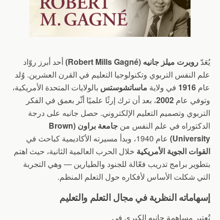
يُعَدّ
روبرت ميلز جانيه (Robert Mills Gagné)
أحد أبرز روّاد
علم النفس التربوي وتكنولوجيا التعليم في القرن العشرين. وُلد
عام
1916
في ولاية
ماساتشوستس
بالولايات المتحدة الأمريكية،
وتوفي عام
2002
، بعد أن ترك إرثًا علميًا أثّر بعمق في الفكر
التربوي وتصميم التعليم الإلكتروني. حصل جانيه على درجة
الدكتوراه في علم النفس من
جامعة براون (Brown
University)
عام 1940، وبدأ مسيرته الأكاديمية كباحث في
القوات الجوية الأمريكية
خلال الحرب العالمية الثانية، حيث اهتم
بتطوير برامج تدريب فعّالة للجنود والطيارين — وهي التجربة
التي شكلت الأساس لأفكاره حول التعلم المنظم.
إسهاماته النظرية في مجال التعلم والتعليم
تُعتبر مساهمة جانيه الكبرى في