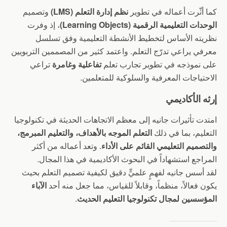
كما أثّرت أعماله في تطوير
نظم إدارة التعلم (LMS)
وتصميم
الوحدات التعليمية الرقمية (Learning Objects)
، إذ وفرت
نظريته الأساس لتخطيط الأنشطة التعليمية وفق تسلسل
معرفي يراعي تدرّج التعلم. واعتمد كثير من المصممين التربويين
على نموذجه في تطوير تجارب تعلم
تفاعلية وغامرة
تراعي
الاحتياجات المعرفية والسلوكية للمتعلمين.
إرثه الأكاديمي
امتدت تأثيرات جانيه إلى معظم الاتجاهات الحديثة في تكنولوجيا
التعليم، بما في ذلك
التعلم الموجه بالأهداف، والتعليم المبرمج،
والتصميم التعليمي القائم على الأداء
. وتعد أعماله من أكثر
المراجع استشهاداً في البحوث الأكاديمية في هذا المجال.
لقد أسس جانيه لفهمٍ علميٍّ دقيق لكيفية تصميم التعلم بحيث
يكون فعالاً، منظماً، وقابلاً للقياس، مما جعل منه أحد
الآباء
المؤسسين لمجال تكنولوجيا التعليم الحديث
.