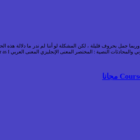
وربما جمل بحروف قليلة ، لكن المشكلة لو أننا لم ندر ما دلالة هذه ا
ت النصية : المختصر المعنى الإنجليزي المعنى العربي ASFAIK As far as I ...