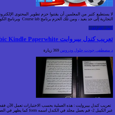
لا يستطيع كثير من المعلمين أن يقتنوا حزم تطوير المحتوى الإلكترو
التجارية إلى حد بعيد ، ومن تلك الحزم برنامج Course lab وبرنامج الكورس لاب هو أحد انظمة تأليف المحتوى الرقمي، ويتوفق على الأنظمة الاخرى بقوته وسهولة استخدامه وتوافقه ...
أكمل القراءة »
تعريب كندل بيبروايت Arabic Kindle Paperwhite
د مصطفى جودت
حلول ودروس
369 زيارة
عبر الكيبل 2- قم بعمل مجلد في الكندل اسمه fonts كما يظهر في الصورة 3- قم بتنزيل الخطوط العربية المرفقة في هذا الملف المضغوط ...