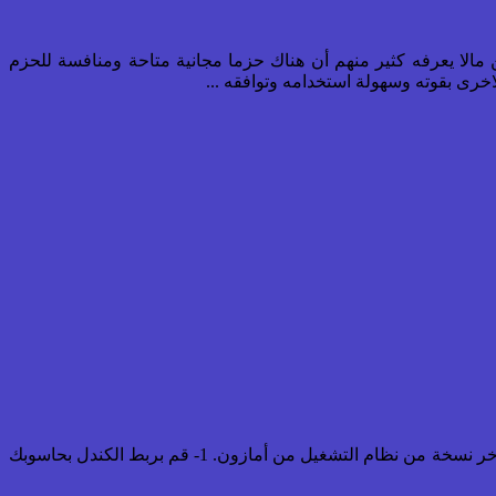
ن مالا يعرفه كثير منهم أن هناك حزما مجانية متاحة ومنافسة للحزم
تعريب كندل بيبروايت : هذه العملية بحسب الاختبارات تعمل الآن فقط على كندل بيبروايت و كندل تتش. تأكد أن جهاز الكندل لديك محدث بآخر نسخة من نظام التشغيل من أمازون. 1- قم بربط الكندل بحاسوبك