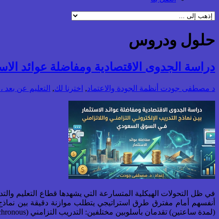
حلول ودروس
دراسة الجدوى الاقتصادية ومفاضلة عوائد الاست
د مصطفى جودت
أنظمة الجودة والاعتماد
,
اخترنا لك
,
التعليم عن بعد ، و
أنفسهم أمام مفترق طرق استراتيجي يتطلب موازنة دقيقة بين نماذج 
(لمدة ساعتين) تقدمان بأسلوبين مختلفين: التدريب التزامني (Live/Synchronous) والتدريب اللاتزامني (Recorded/Asynchronous)، مع التركيز على خصوصية السوق السعودي.