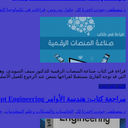
د مصطفى جودت
اخترنا لك
,
حلول ودروس
,
قراءات في تكنولوجيا التع
قراءة في كتاب صناعة المنصات الرقمية للدكتور سيف السويدي، وهي
التي قد توجه القارئ مستقبلا لقراءتها بتمعن عند الرجوع للعمل الأصلي
أكمل القراءة »
مراجعة كتاب: هندسة الأوامر Prompt Engineering
د مصطفى جودت
اخترنا لك
,
الحاسبات والشبكات وعلم المعلومات
,
ح