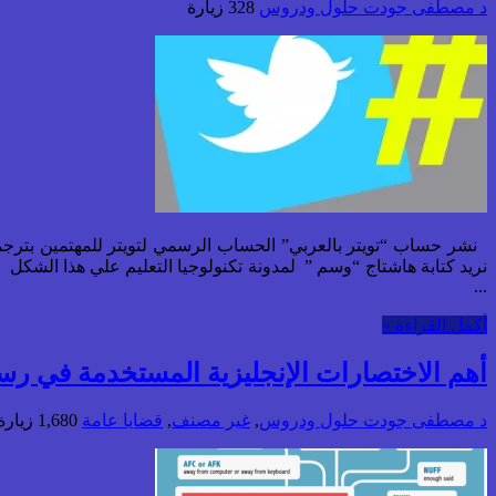
د مصطفى جودت
حلول ودروس
328 زيارة
...
أكمل القراءة »
أهم الاختصارات الإنجليزية المستخدمة في رسائ
د مصطفى جودت
حلول ودروس
,
غير مصنف
,
قضايا عامة
1,680 زيارة