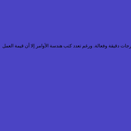
ليل شامل حول هندسة الأوامر (Prompt Engineering) للمساعدة في توجيه نماذج اللغة الكبيرة (LLMs) لإنتاج مخرجات دقيقة وفعالة. ورغم تعدد كتب هندسة الأوامر إلا أن قيمة العمل