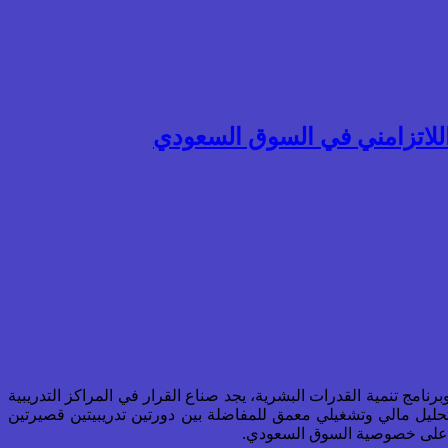
واللاتزامني في السوق السعودي
لتحولات الهيكلية المتسارعة التي يشهدها قطاع التعليم والتدريب في المملكة العربية السعودية، مدفوعاً بمستهدفات "رؤية 2030" وبرنامج تنمية القدرات البشرية، يجد صناع القرار في المراكز التدريبية
حليل مالي وتشغيلي معمق للمفاضلة بين دورتين تدريبيتين قصيرتين