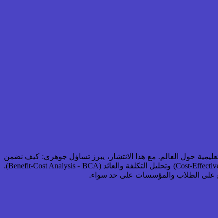
تعليمية حول العالم. مع هذا الانتشار، يبرز تساؤل جوهري: كيف نضمن
أن الاستثمار في هذه التقنيات يحقق أقصى قيمة ممكنة؟ الإجابة تكمن في أدوات تحليلية دقيقة: تحليل فاعلية التكلفة (Cost-Effectiveness Analysis - CEA) وتحليل التكلفة والعائد (Benefit-Cost Analysis - BCA).
نفع على الطلاب والمؤسسات على حد سواء.