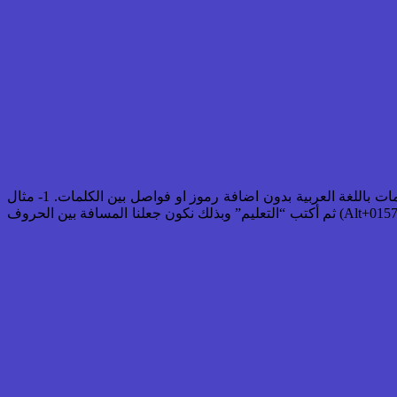
نشر حساب “تويتر بالعربي” الحساب الرسمي لتويتر للمهتمين بترجمة تويتر للعربية ,طريقة لكيفية كتابة الوسوم “الهاشتاج” المتعددة الكلمات باللغة العربية بدون اضافة رموز او فواصل بين الكلمات. 1- مثال
نريد كتابة هاشتاج “وسم ” لمدونة تكنولوجيا التعليم علي هذا الشكل #تكنولوجياالتعليم 2-ماعليك الا كتابة “تكنولوجيا” ثم بعدها أضغط علي (Alt+0157) ثم أكتب “التعليم” وبذلك نكون جعلنا المسافة بين الحروف