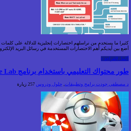
كثيرا ما يستخدم من نراسلهم اختصارات إنجليزية للدلالة على كلمات 
أضع بين أيديكم أهم الاختصارات المستخدمة في رسائل البريد الإلكتروني والمحادثا
أكمل القراءة »
طور محتواك التعليمي باستخدام برنامج Course Lab مجانا
د مصطفى جودت
برامج وتطبيقات
,
حلول ودروس
257 زيارة