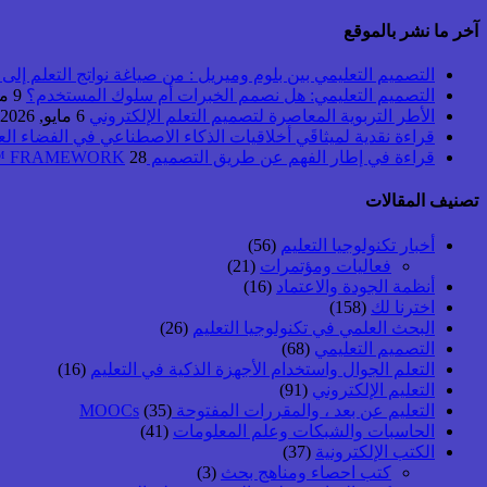
آخر ما نشر بالموقع
التصميم التعليمي بين بلوم وميريل : من صياغة نواتج التعلم إلى بن
التصميم التعليمي: هل نصمم الخبرات أم سلوك المستخدم؟
9 مايو, 2026
الأطر التربوية المعاصرة لتصميم التعلم الإلكتروني
6 مايو, 2026
قراءة نقدية لميثاقَي أخلاقيات الذكاء الاصطناعي في الفضاء ال
قراءة في إطار الفهم عن طريق التصميم UbD™ FRAMEWORK
28 أبريل, 2026
تصنيف المقالات
أخبار تكنولوجيا التعليم
(56)
فعاليات ومؤتمرات
(21)
أنظمة الجودة والاعتماد
(16)
اخترنا لك
(158)
البحث العلمي في تكنولوجيا التعليم
(26)
التصميم التعليمي
(68)
التعلم الجوال واستخدام الأجهزة الذكية في التعليم
(16)
التعليم الإلكتروني
(91)
التعليم عن بعد ، والمقررات المفتوحة MOOCs
(35)
الحاسبات والشبكات وعلم المعلومات
(41)
الكتب الإلكترونية
(37)
كتب احصاء ومناهج بحث
(3)