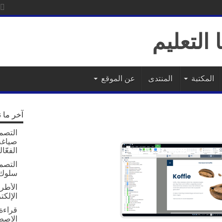
ات
المكتبة
المنتدى
عن الموقع
آخر ما 
التصمي
صياغة 
الفعّال
التصم
سلوك 
الأطر 
الإلكت
قراءة 
الاصط