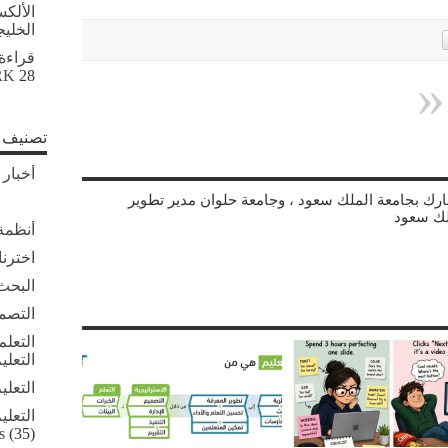
الألك
الخلي
قراءة
28 أبريل, 2026
RK
تصنيف ا
أخبار 
شارك بجامعة الملك سعود ، وجامعة حلوان مدير تطوير
لك سعود
أنظمة 
اخترنا
البحث 
التصم
التعلم
التعلي
التعلي
التعلي
s
(35)