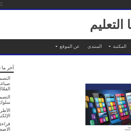
رات أم سلوك المستخ
المكتبة
المنتدى
عن الموقع
آخر ما 
التصمي
صياغة 
الفعّال
التصم
سلوك 
الأطر 
الإلكت
قراءة 
الاصط