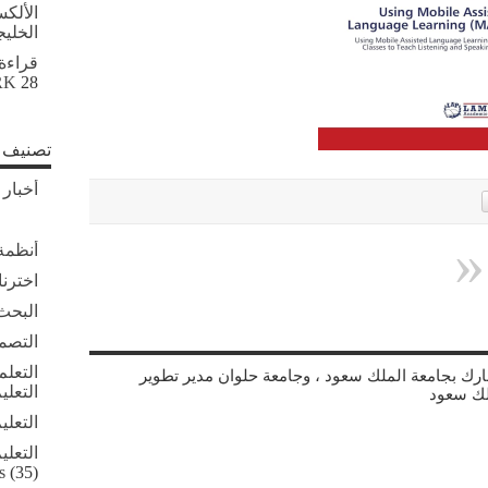
الألك
الخلي
قراءة
28 أبريل, 2026
RK
تصنيف ا
أخبار 
أنظمة 
اخترنا
البحث 
التصم
التعلم
شارك بجامعة الملك سعود ، وجامعة حلوان مدير تطوير
التعلي
لك سعود
التعلي
التعلي
s
(35)