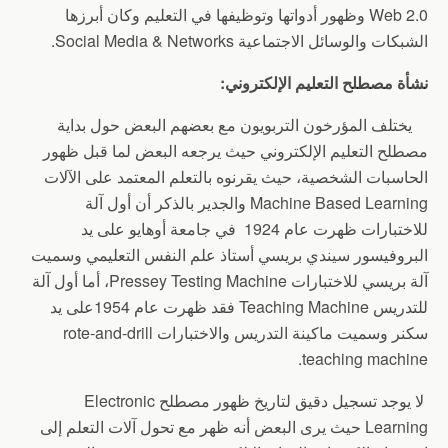
Web 2.0 وظهور أدواتها وتوظيفها في التعليم وكان أبرزها
الشبكات والوسائل الاجتماعية Social Media & Networks.
نشأة مصطلح التعليم الإلكتروني:
يختلف المؤرخون التربويون مع بعضهم البعض حول بداية
مصطلح التعليم الإلكتروني حيث يرجعه البعض لما قبل ظهور
الحاسبات الشخصية، حيث يقرنوه بالتعلم المعتمد على الآلات
Machine Based Learning والجدير بالذكر أن أول آلة
للاختبارات ظهرت عام 1924 في جامعة أوهايو على يد
البروفيسور سيندي بريسي أستاذ علم النفس التعليمي وسميت
آلة بريسي للاختبارات Pressey Testing Machine، أما أول آلة
للتدريس Teaching Machine فقد ظهرت عام 1954على يد
سكنر وسميت ماكينة التدريس والاختبارات rote-and-drill
teaching machine.
لا يوجد تسجيل دقيق لتاريخ ظهور مصطلح Electronic
Learning حيث يرى البعض أنه ظهر مع تحول آلات التعلم إلى