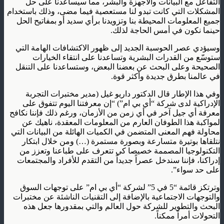
التفاعل مع البيانات والأجهزة والبشر، مما سيساعدنا على حلّ
المشكلات التي كانت تبدو لنا مستعصية فيما مضى، وذلك باستخدام
جميع المعلومات المحيطة بنا وتزويدنا برأي سديد أو بمفاتيح الحل
حينما نكون في أمس الحاجة لذلك.
وسيؤدي عصر الحوسبة الجديد إلى ظهور الاكتشافات الهامة التي
ستوسّع من القدرات البشرية وتساعدنا على انتقاء الخيارات
الصحيحة وعلى البحث عن بعضنا البعض، وستساعدنا على التنقل
في عالمنا بطرق جديدة وأكثر قوة.
وفي هذا الإطار قال الدكتور داريو غيل (مدير مختبرات التجربة
الإدراكية لدى شركة “أي بي ام”) “إن معرفتنا اليوم تتفوق على
معرفة أي جيل آخر في أي زمن من الأزمان، ورغم ذلك فإننا نكافح
لمواكبة هذا الطوفان العارم من المعلومات المعقدة، ناهيك عن
محاولة فهم المعنى المتضمن في الكميات الهائلة من البيانات التي
نتلقاها بوتيرة متسارعة وبصورة مستمرة (…) ومن خلال ابتكار
التكنولوجيا المصممة خصيصا كي تتعرف على طباعنا وتعزز من
إدراكنا، فإننا سندخل عصراً جديداً من التقدم للأفراد والمجتمعات
على حد سواء”.
وترتكز قائمة “5 في 5” لشركة “أي بي ام” على توجهات السوق
والتوجهات الاجتماعية بالإضافة إلى التقنيات الناشئة عن مختبرات
البحث والتطوير للشركة حول العالم والتي بمقدورها جعل هذه
التحولات أمراً ممكناً.