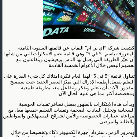
كشفت شركة “اي بي ام” النقاب عن قائمتها السنوية الثامنة
المعروفة باسم “5 في 5” وهي قائمة تضم الابتكارات التي من شأنها
أن تغيّر الطريقة التي يعمل بها الناس ويعيشون ويتفاعلون مع
بعضهم البعض خلال الأعوام الخمسة القادمة.
تتناول قائمة “5 في 5” لهذا العام فكرة امتلاك كل شيء القدرة على
التعلّم بفضل أنظمة الإدراك التي تميّز العصر الجديد حيث سيصبح
بمقدور الآلات أن تتعلم وتفكر وتتفاعل معنا بطريقة طبيعية
ومخصصة أكثر مما هي عليه الحال الآن.
وبدأت هذه الابتكارات بالظهور بفضل تضافر تقنيات الحوسبة
السحابية وتحليل البيانات الضخمة وتقنيات التعليم جميعها معا، مع
مراعاة اعتبارات الخصوصية والأمن لشرائح المستهلكين والمواطنين
والطلبة والمرضى.
وبمرور الزمن، ستزداد أجهزة الكمبيوتر ذكاء وتخصيصا من خلال