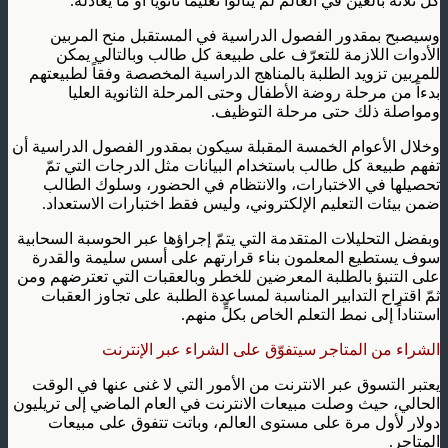
كل ثلاثة بالغين في العالم لم ينالوا تعليماً ثانوياً أو ما يعادله.
وسيصبح بمقدور الفصول الدراسية في المستقبل منح المربين
الأدوات اللازمة للتعرّف على طبيعة كل طالب وبالتالي يمكن
للمربين تزويد الطلبة بالمناهج الدراسية المخصصة وفقاً لطبيعتهم
بدءاً من مرحلة روضة الأطفال وحتى المرحلة الثانوية العليا
ومواصلة ذلك حتى مرحلة التوظيف.
وخلال الأعوام الخمسة المقبلة سيكون بمقدور الفصول الدراسية أن
تفهم طبيعة كل طالب باستخدام البيانات مثل الدرجات التي تمّ
تحصيلها في الاختبارات، والانتظام في الحضور، وسلوك الطالب
ضمن بيئات التعليم الإلكتروني، وليس فقط اختبارات الاستعداد.
وبفضل التحليلات المتقدمة التي يتمّ إجراؤها عبر الحوسبة السحابية
سوف يستطيع المعلمون بناء قرارتهم على أسس سليمة والقدرة
على التنبؤ بالطلبة المعرضين للخطر وبالعقبات التي تعترضهم ومن
ثمّ اقتراح التدابير المناسبة لمساعدة الطلبة على تجاوز العقبات
استناداً إلى نمط التعلم الخاص بكلٍّ منهم.
الشراء من المتاجر سيتفوّق على الشراء عبر الإنترنت
يعتبر التسوق عبر الانترنت من الأمور التي لا غنى عنها في الوقت
الحالي، حيث وصلت مبيعات الانترنت في العام الماضي إلى تريليون
دولار لأول مرة على مستوى العالم، وباتت تتفوق على مبيعات
المتاجر.