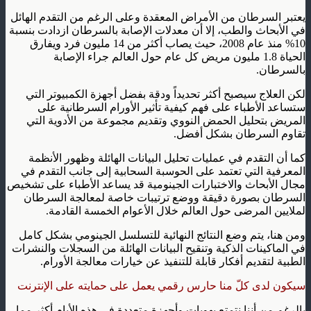
يعتبر السرطان من الأمراض المعقدة وعلى الرغم من التقدم الهائل
في الأبحاث والطب، إلا أن معدلات الإصابة بالسرطان ازدادت بنسبة
10% منذ عام 2008، حيث يصاب أكثر من 14 مليون فرد ويفارق
الحياة 1.8 مليون مريض كل عام حول العالم جراء الإصابة
بالسرطان.
لكن العلاج سيصبح أكثر تحديداً ودقة بفضل أجهزة الكمبيوتر التي
ستساعد الأطباء على فهم كيفية تأثير الأورام السرطانية على
المريض بتحليل الحمض النووي وتقديم مجموعة من الأدوية التي
تقاوم السرطان بشكل أفضل.
كما أن التقدم في عمليات تحليل البيانات الهائلة وظهور الأنظمة
المعرفية التي تعتمد على الحوسبة السحابية إلى جانب التقدم في
مجال الأبحاث والاختبارات الجينومية قد يساعد الأطباء على تشخيص
السرطان بصورة دقيقة ووضع ترتيبات خاصة لمعالجة السرطان
لملايين المرضى حول العالم خلال الأعوام الخمسة القادمة.
ومن هنا، يتم وضع النتائج النهائية للتسلسل الجينومي بشكل كامل
في الماكينات الذكية وتنقيح البيانات الهائلة من السجلات والنشرات
الطبية لتقديم أفكار قابلة للتنفيذ عن خيارات معالجة الأورام.
سيكون لدى كلّ منا حارس رقمي يعمل على حمايته على الإنترنت
بالرغم من أننا نتمتع بهويات وأجهزة متعددة في هذه الأيام أكثر مما