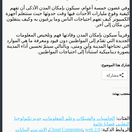
وفي غضون خمسة أعوام، سيكون بإمكان المدن الأذكى أن تفهم
كيفية وقوع مليارات الأحداث فيها وقت حدوثها حيث ستتعلم أجهزة
الكمبيوتر كيف تفهم احتياجات الناس وما يرغبون به وكيف ينتقلون
من مكان إلى آخر.
وقريباً سيكون بإمكان المدن وقادتها فهم وتلخيص المعلومات
الجديدة التي تقدّم إلى المواطنين دون قيود ومعرفة ما هي الموارد
التي تحتاجها المدينة وأين ومتى، وبالتالي سيتمّ تحسين أداء المدينة
بصورة ديناميكية استناداً إلى احتياجات المواطنين.
شارك هذا الموضوع:
مشاركة
معجب بهذه:
الفئات:
الحاسبات والشبكات وعلم المعلومات
,
جديد تكنولوجيا
التعليم
,
قضايا عامة
الروابط الذكية:
web 2.0
,
Cloud Computing
,
الإنترنت
,
البيانات