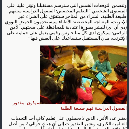
وتتضمن التوقعات الخمس التي سترسم مستقبلنا وتؤثر علينا على
المستوى الشخصي “التعليم المخصص: الفصول الدراسية ستفهم
طبيعة الطلبة، الشراء من المتاجر سيتفوّق على الشراء عبر
الإنترنت، المعالجة المخصصة: الأطباء سيستخدمون الحمض النووي
(دي ان اي) للبشر بصورة اعتيادية للمحافظة على صحتهم، الأمن
الرقمي: سيكون لدى كلّ منا حارس رقمي يعمل على حمايته على
الإنترنت، مدن المستقبل ستساعدك على العيش فيها”.
سيكون بمقدور
الفصول الدراسية فهم طبيعة الطلبة
يعتبر عدد الأفراد الذين لا يحصلون على تعليم كافٍ أحد التحديات
العالمية الكبرى، وتشير التقديرات إلى أن هناك حوالي 2 من أصل