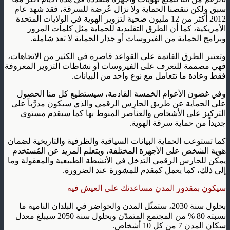
سبق ولكن تنقصنا الحماية ولا نزال عُرضة للسرقة، فقد شهد عام
2012 أكثر من 12 مليون ضحية لتزوير الهوية في الولايات المتحدة
الأمريكية، كما أن الطرق التقليدية للحماية مثل كلمات المرور
وبرامج الحماية من الفيروسات أو جدار الحماية لا تعد شاملة.
وتعتبر الطرق القائمة على القواعد قاصرة في الكثير من الاتجاهات،
فهي مصممة للتعرف على الفيروسات أو نشاطات التزوير المعروفة
فقط وعادة ما تتعامل مع نوع واحد من البيانات.
وفي غضون الأعوام الخمسة القادمة، سيستطيع كل منا الحصول
على الحماية عن طريق الحارِس الرقمي والذي سيكون مدرَّباً على
التركيز على الأشخاص والعناصر المنوط بها كما سيقدم مستوى
جديداً من حماية سرقة الهوية.
كما تستوعب الحماية البيانات السياقية والظرفية والتاريخية لضمان
هوية الشخص على الأجهزة المختلفة، وبتعلم المزيد عن المُستخدم
يمكن للحارس الرقمي التدخل في الأنشطة الطبيعية والمعقولة وما
إلى ذلك، كما يعمل كمقدم للمشورة عند الضرورة.
سيكون بمقدور المدن مساعدتك على العيش فيه
بحلول سنة 2030، ستمثّل المدن والحواضر في البلدان النامية ما
نسبته 80 % من المجتمع المتمدّن وبحلول سنة 2050 سيبلغ معدل
سكان المدن 7 من كل 10 أشخاص.