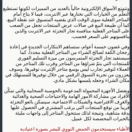
وتتمتع الأسواق الإلكترونية حالياً بالعديد من المميزات لكونها تستطيع
التعلّم من الخيارات التي نختارها عبر الانترنت، فيما لا يتاح أمام
المتاجر الفعلية سوى الوقت الذي يقضيه المتسوق عند نقطة البيع،
كما أن طبيعة البيع في صالات عرض المنتجات تجعل من الصعب
على المتاجر الفعلية منافسة تجار التجزئة عبر الانترنت والذين
ينافسونهم على السعر فحسب.
وفي غضون خمسة أعوام، ستساهم الابتكارات الجديدة في إعادة
رجحان الكفة لصالح الشراء من المتاجر الفعلية مجدداً، كما
سيستفيد تجار التجزئة المتمرسون من ميزة التسليم الفوري
للمنتجات التي يتمّ شراؤها من المتاجر وقرب تلك المتاجر من
العملاء لتوفير تجارب ليس بوسع متاجر الإنترنت توفيرها، وسوف
يعززون من تجربة التسوق الرقمي من خلال توفيرها للمستهلك في
مكان الشراء وجعله يلمسها بشكل مادي.
وبفضل الأجهزة المحمولة المدعومة بالحوسبة السحابية والتي تمكّن
الأفراد من مشاركة الأمور الهامة والاحتياجات الصحية والغذائية
والغرف الافتراضية والشبكات الاجتماعية، سيتمكن بائعو التجزئة
قريباً من توقع المنتجات التي يرغب المشتري في الحصول عليها
بدقة متناهية، وتنيجة لذلك ستتحول المتاجر إلى واجهات مليئة
بالخبرات المخصصة لكل عميل.
الأطباء سيستخدمون الحمض النووي للبشر بصورة اعتيادية