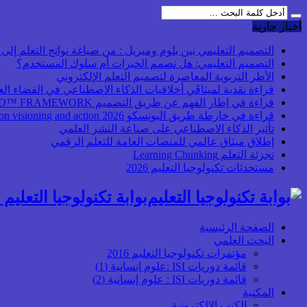
أخبار جارية
التصميم التعليمي بين بلوم وميريل : من صياغة نواتج التعلم إلى بن
التصميم التعليمي: هل نصمم الخبرات أم سلوك المستخدم؟
الأطر التربوية المعاصرة لتصميم التعلم الإلكتروني
قراءة نقدية لميثاقَي أخلاقيات الذكاء الاصطناعي في الفضاء ال
قراءة في إطار الفهم عن طريق التصميم UbD™ FRAMEWORK
قراءة في خارطة طريق اليونسكو 2026 Transforming higher education: global collaboration on visioning and action
تأثير الذكاء الاصطناعي على صناعة النشر العلمي
إطلاق ميثاق عالمي للمنصات العامة للتعلم الرقمي
تجزئة التعلم Learning Chunking
مستحدثات تكنولوجيا التعليم 2026
بوابة تكنولوجيا التعليم أ
الصفحة الرئيسية
البحث العلمي
مؤتمرات تكنولوجيا التعليم 2016
قائمة دوريات ISI :علوم إنسانية (1)
قائمة دوريات ISI : علوم إنسانية (2)
المكتبة
الكتب الإلكترونية