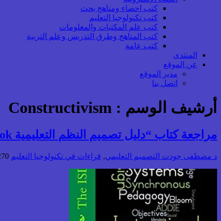
كتب احصاء ومناهج بحث
كتب تكنولوجيا التعليم
كتب علم المكتبات والمعلومات
كتب المناهج وطرق التدريس وعلم التربية
كتب عامة
المنتدى
عن الموقع
مدير الموقع
اتصل بنا
أرشيف الوسم :
Constructivism
مراجعة كتاب “دليل تصميم النظم التعليمية ISD Handbook” لـ “جاري نيل”:
د مصطفى جودت
التصميم التعليمي
,
قراءات في تكنولوجيا التعليم
270 زيا