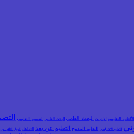
التصم
البحث_العلمي
لألعاب_التعليمية
الإنترنت
البحث العلمي
التصميم_التعليمي
وني
التعليم عن بعد
التعليم المدمج
التفاعل
التعليم الافتراضي
الجيل الثاني من