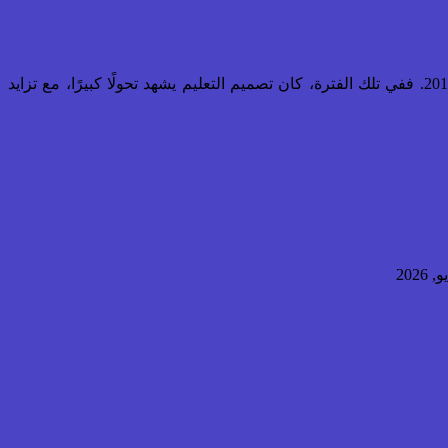
يحظى كتاب "The ISD Handbook" للمؤلف جاري نيل بأهمية كبيرة في مجال التصميم التعليمي، خاصةً بالنظر إلى تاريخ نشره في عام 2016. ففي تلك الفترة، كان تصميم التعليم يشهد تحولًا كبيرًا، مع تزايد