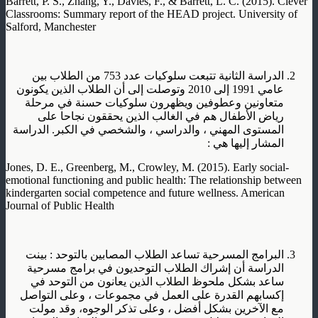
Barrett, P. S., Zhang, Y., Davies, F., & Barrett, L. C. (2015). Clever
Classrooms: Summary report of the HEAD project. University of
Salford, Manchester
الدراسة الثانية تتبعت سلوكيات عدد 753 من الطلاب بين
عامي 1991 إلى 2010 وتوصلت إلى أن الطلاب الذين يكونون
متعاونين وعطوفين ويظهرون سلوكيات حسنة في مرحلة
رياض الأطفال هم في الغالب الذين يحققون نجاحا على
المستوى المهني ، والدراسي ، والشخصي في الكبر. الدراسة
المشار إليها هي :
Jones, D. E., Greenberg, M., Crowley, M. (2015). Early social-
emotional functioning and public health: The relationship between
kindergarten social competence and future wellness. American
Journal of Public Health
البرامج المسرحية تساعد الطلاب المصابين بالتوحد : بينت
الدراسة أن إشراك الطلاب التوحديون في برامج مسرحية
ساعد بشكل ملحوظ الطلاب الذين يعانون من التوحد في
إكسابهم القدرة على العمل في مجموعات ، وعلى التواصل
مع الآخرين بشكل أفضل ، وعلى تذكر الوجوه، وقد مولت