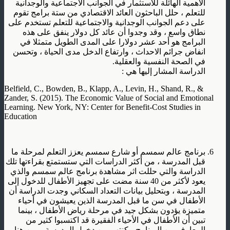
الأهمية الهائلة للاستثمار في الجوانب الاجتماعية والوجدانية
للتعلم ، حلل الباحثون العائد الاقتصادي من ستة برامج تقوم
على دعم الجوانب الوجدانية والاجتماعية للتعلم تستخدم على
نطاق واسع ، وقد وجدوا أن عائد كل دولار ينفق على هذه
البرامج هو أحد عشر دولارا على المدى الطويل متمثلا في
انفاض جرائم الاحداث ، وارتفاع الدخل مدى الحياة ، وتحسن
في الصحة النفسية والعقلية.
الدراسة المشار إليها هي :
Belfield, C., Bowden, B., Klapp, A., Levin, H., Shand, R., &
Zander, S. (2015). The Economic Value of Social and Emotional
Learning. New York, NY: Center for Benefit-Cost Studies in
Education
برنامج عالم سمسم أو شارع سمسم يعزز التعلم لمرحلة ما
قبل المدرسة ، من أكثر الدراسات التي ستستمتع بقراءتها تلك
الدراسة والتي حللت اثر مشاهدة برنامج عالم سمسم والذي
يعود لأكثر من 40 سنة مضت على تجهيز الأطفال للدخول إلى
المدرسة ، وبتحليل بيانات التعداد السكاني وجدت الدراسة أن
الأطفال في سن ما قبل المدرسة الذين يعيشون في أحياء
متميزة يؤدون بشكل جيد في مرحلة رياض الأطفال ، بينما
تبين أن الأطفال في الأحياء الفقيرة قد اكتسبوا كثير من
المعارف من البرنامج مكنتهم من دخول المدرسة، ومن هنا