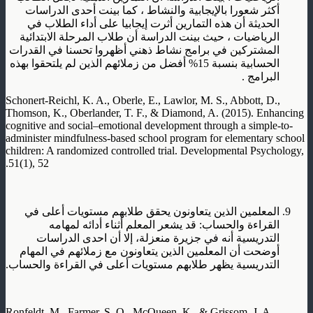
أكثر شعورا بالإيجابية والنشاط ، كما بينت أحدى الدراسات
الحديثة أن هذه التمارين أثرت إيجابيا على أداء الطلاب في
الرياضيات ، حيث بينت الدراسة أن طلاب المرحلة الابتدائية
المشتركين في برامج نشاط ذهني أظهروا تحسنا في القدرات
الحسابية بنسبة 15% أفضل من زملائهم الذين لم يلتحقوا بهذه
البرامج .
Schonert-Reichl, K. A., Oberle, E., Lawlor, M. S., Abbott, D.,
Thomson, K., Oberlander, T. F., & Diamond, A. (2015). Enhancing
cognitive and social–emotional development through a simple-to-
administer mindfulness-based school program for elementary school
children: A randomized controlled trial. Developmental Psychology,
51(1), 52.
المعلمين الذين يتعاونون يحقق طلابهم مستويات أعلى في
القراءة والحساب: قد يشعر المعلم أثناء أدائه لمهامه
التدريسية أنه في جزيرة منعزلة، إلا أن احدى الدراسات
أوضحت أن المعلمين الذين يتعاونون مع زملائهم في المهام
التدريسية يظهر طلابهم مستويات أعلى في القراءة والحساب.
Ronfeldt, M., Farmer, S. O., McQueen, K., & Grissom, J. A.