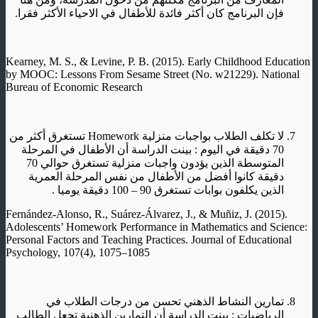
فإن البرنامج كان أكثر فائدة للأطفال في الاحياء الأكثر فقرا.
Kearney, M. S., & Levine, P. B. (2015). Early Childhood Education
by MOOC: Lessons From Sesame Street (No. w21229). National
Bureau of Economic Research
لا تكلف الطلاب بواجبات منزلية Homework تستغرق أكثر من
70 دقيقة في اليوم : بينت الدراسة أن الأطفال في المرحلة
المتوسطة الذين يؤدون واجبات منزلية تستغرق حوالي 70
دقيقة كانوا أفضل من الأطفال من نفس المرحلة العمرية
الذين يكلفون بوابات تستغرق 90 – 100 دقيقة يوميا .
Fernández-Alonso, R., Suárez-Álvarez, J., & Muñiz, J. (2015).
Adolescents’ Homework Performance in Mathematics and Science:
Personal Factors and Teaching Practices. Journal of Educational
Psychology, 107(4), 1075–1085
تمارين النشاط الذهني تحسن من درجات الطلاب في
الرياضيات : بينت الدراسة أن التمارين الذهنية تجعل الطالب